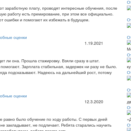
О
т заработную плату, проводят интересные обучения, после
шую работу есть премирование, при этом все официально.
ют ошибки и помогают их избежать в будущем.
О
обные оценки
О
1.19.2021
О
ет ли она. Прошла стажировку. Взяли сразу в штат.
а помогают. Зарплата стабильная, задержек ни разу не было.
всегда подсказывают. Надеюсь на дальнейший рост, потому
О
О
обные оценки
12.3.2020
О
е равно было обучение по ходу работы. С первых дней
не закладывает, не подличает. Ребята старались научить
О
зарабатываем, работа всегда есть.