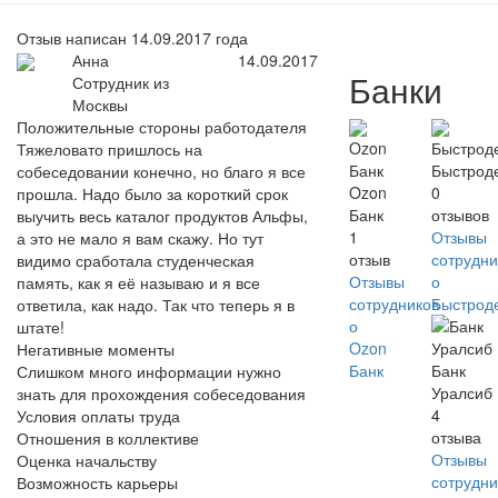
Отзыв написан 14.09.2017 года
Анна
14.09.2017
Банки
Сотрудник из
Москвы
Положительные стороны работодателя
Тяжеловато пришлось на
Быстрод
собеседовании конечно, но благо я все
Ozon
0
прошла. Надо было за короткий срок
Банк
отзывов
выучить весь каталог продуктов Альфы,
1
Отзывы
а это не мало я вам скажу. Но тут
отзыв
сотрудни
видимо сработала студенческая
Отзывы
о
память, как я её называю и я все
сотрудников
Быстрод
ответила, как надо. Так что теперь я в
о
штате!
Ozon
Негативные моменты
Банк
Банк
Слишком много информации нужно
Уралсиб
знать для прохождения собеседования
4
Условия оплаты труда
отзыва
Отношения в коллективе
Отзывы
Оценка начальству
сотрудни
Возможность карьеры