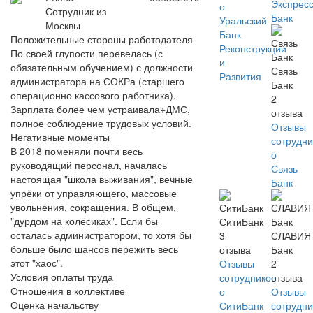
Экспрес
о
Сотрудник из
Банк
Уральский
Москвы
Банк
Положительные стороны работодателя
Реконструкции
По своей глупости перевелась (с
и
обязательным обучением) с должности
Связь
Развития
администратора на СОКРа (старшего
Банк
операционно кассового работника).
2
Зарплата более чем устраивала+ДМС,
отзыва
полное соблюдение трудовых условий.
Отзывы
Негативные моменты
сотрудни
В 2018 поменяли почти весь
о
руководящий персонал, началась
Связь
настоящая "школа выживания", вечные
Банк
упрёки от управляющего, массовые
увольнения, сокращения. В общем,
"дурдом на колёсиках". Если бы
СитиБанк
осталась администратором, то хотя бы
3
СЛАВИЯ
больше было шансов пережить весь
отзыва
Банк
этот "хаос".
Отзывы
2
Условия оплаты труда
сотрудников
отзыва
Отношения в коллективе
о
Отзывы
Оценка начальству
СитиБанк
сотрудни