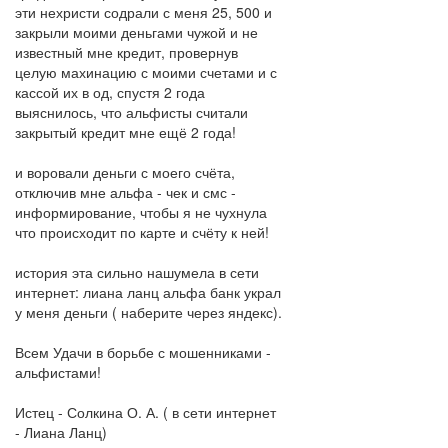
эти нехристи содрали с меня 25, 500 и
закрыли моими деньгами чужой и не
известный мне кредит, провернув
целую махинацию с моими счетами и с
кассой их в од, спустя 2 года
выяснилось, что альфисты считали
закрытый кредит мне ещё 2 года!
и воровали деньги с моего счёта,
отключив мне альфа - чек и смс -
информирование, чтобы я не чухнула
что происходит по карте и счёту к ней!
история эта сильно нашумела в сети
интернет: лиана ланц альфа банк украл
у меня деньги ( наберите через яндекс).
Всем Удачи в борьбе с мошенниками -
альфистами!
Истец - Солкина О. А. ( в сети интернет
- Лиана Ланц)