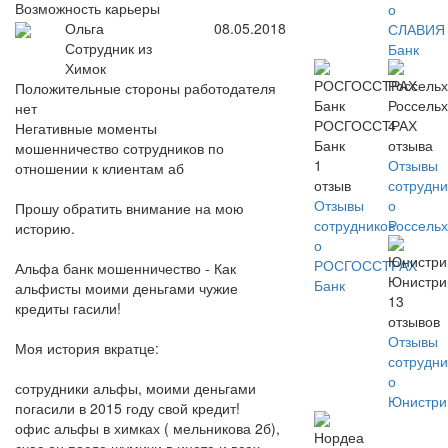
Возможность карьеры
о
Ольга
08.05.2018
СЛАВИЯ
Сотрудник из
Банк
Химок
Положительные стороны работодателя
Россель
нет
РОСГОССТРАХ
4
Негативные моменты
Банк
отзыва
мошенничество сотрудников по
1
Отзывы
отношении к клиентам аб
отзыв
сотрудни
Отзывы
о
Прошу обратить внимание на мою
сотрудников
Россель
историю.
о
РОСГОССТРАХ
Альфа банк мошенничество - Как
Юнистр
Банк
альфисты моими деньгами чужие
13
кредиты гасили!
отзывов
Отзывы
Моя история вкратце:
сотрудни
о
сотрудники альфы, моими деньгами
Юнистр
погасили в 2015 году свой кредит!
офис альфы в химках ( мельникова 2б),