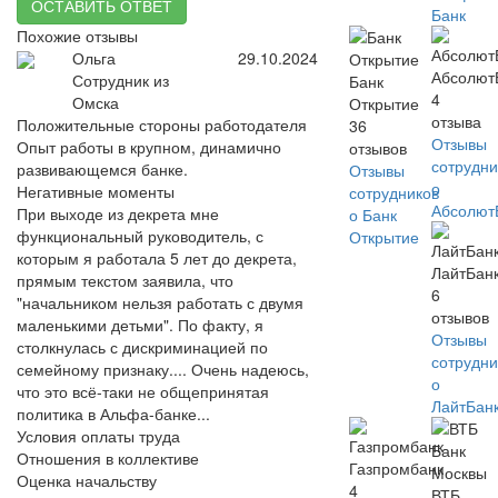
ОСТАВИТЬ ОТВЕТ
Банк
Похожие отзывы
Ольга
29.10.2024
Абсолют
Сотрудник из
Банк
4
Омска
Открытие
отзыва
Положительные стороны работодателя
36
Отзывы
Опыт работы в крупном, динамично
отзывов
сотрудни
развивающемся банке.
Отзывы
о
Негативные моменты
сотрудников
Абсолют
При выходе из декрета мне
о Банк
функциональный руководитель, с
Открытие
которым я работала 5 лет до декрета,
ЛайтБан
прямым текстом заявила, что
6
"начальником нельзя работать с двумя
отзывов
маленькими детьми". По факту, я
Отзывы
столкнулась с дискриминацией по
сотрудни
семейному признаку.... Очень надеюсь,
о
что это всё-таки не общепринятая
ЛайтБан
политика в Альфа-банке...
Условия оплаты труда
Отношения в коллективе
Газпромбанк
Оценка начальству
4
ВТБ