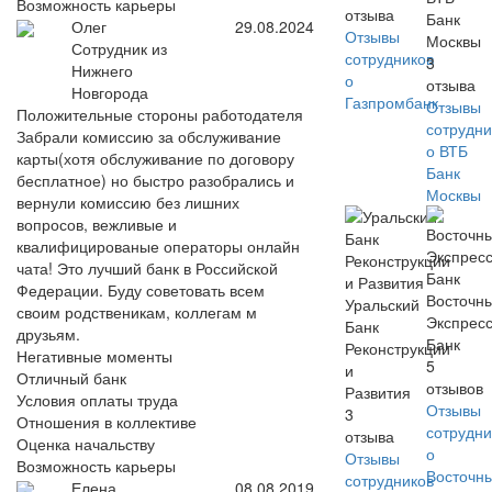
Возможность карьеры
отзыва
Банк
Олег
29.08.2024
Отзывы
Москвы
Сотрудник из
сотрудников
3
Нижнего
о
отзыва
Новгорода
Газпромбанк
Отзывы
Положительные стороны работодателя
сотрудни
Забрали комиссию за обслуживание
о ВТБ
карты(хотя обслуживание по договору
Банк
бесплатное) но быстро разобрались и
Москвы
вернули комиссию без лишних
вопросов, вежливые и
квалифицированые операторы онлайн
чата! Это лучший банк в Российской
Федерации. Буду советовать всем
Восточн
Уральский
своим родственикам, коллегам м
Экспрес
Банк
друзьям.
Банк
Реконструкции
Негативные моменты
5
и
Отличный банк
отзывов
Развития
Условия оплаты труда
Отзывы
3
Отношения в коллективе
сотрудни
отзыва
Оценка начальству
о
Отзывы
Возможность карьеры
Восточн
сотрудников
Елена
08.08.2019