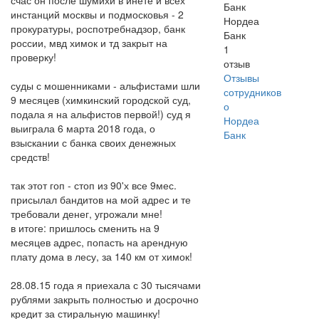
счас он после шумихи в инете и всех
инстанций москвы и подмосковья - 2
Нордеа
прокуратуры, роспотребнадзор, банк
Банк
россии, мвд химок и тд закрыт на
1
проверку!
отзыв
Отзывы
суды с мошенниками - альфистами шли
сотрудников
9 месяцев (химкинский городской суд,
о
подала я на альфистов первой!) суд я
Нордеа
выиграла 6 марта 2018 года, о
Банк
взыскании с банка своих денежных
средств!
так этот гоп - стоп из 90'х все 9мес.
присылал бандитов на мой адрес и те
требовали денег, угрожали мне!
в итоге: пришлось сменить на 9
месяцев адрес, попасть на арендную
плату дома в лесу, за 140 км от химок!
28.08.15 года я приехала с 30 тысячами
рублями закрыть полностью и досрочно
кредит за стиральную машинку!