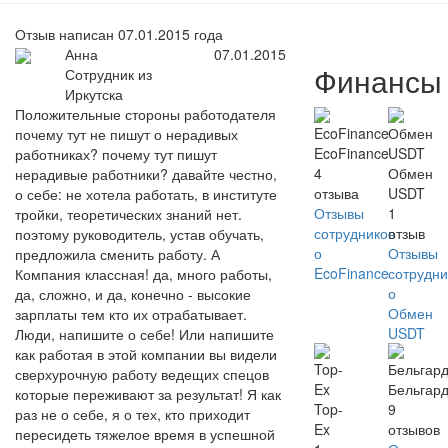
Отзыв написан 07.01.2015 года
Анна
07.01.2015
Финансы
Сотрудник из
Иркутска
Положительные стороны работодателя
почему тут не пишут о нерадивых
EcoFinance
работниках? почему тут пишут
4
Обмен
нерадивые работники? давайте честно,
отзыва
USDT
о себе: не хотела работать, в институте
Отзывы
1
тройки, теоретических знаний нет.
сотрудников
отзыв
поэтому руководитель, устав обучать,
о
Отзывы
предложила сменить работу. А
EcoFinance
сотрудни
Компания классная! да, много работы,
о
да, сложно, и да, конечно - высокие
Обмен
зарплаты тем кто их отрабатывает.
USDT
Люди, напишите о себе! Или напишите
как работая в этой компании вы видели
сверхурочную работу ведещих спецов
Бельгар
которые переживают за результат! Я как
Top-
9
раз не о себе, я о тех, кто приходит
Ex
отзывов
пересидеть тяжелое время в успешной