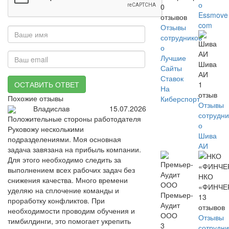
о
0
Essmove
отзывов
com
Отзывы
сотрудников
о
Лучшие
Шива
Сайты
АИ
Ставок
ОСТАВИТЬ ОТВЕТ
1
На
отзыв
Похожие отзывы
Киберспорт
Отзывы
Владислав
15.07.2026
сотрудни
Положительные стороны работодателя
о
Руковожу несколькими
Шива
подразделениями. Моя основная
АИ
задача завязана на прибыль компании.
Для этого необходимо следить за
выполнением всех рабочих задач без
НКО
снижения качества. Много времени
«ФИНЧЕ
уделяю на сплочение команды и
Премьер-
13
проработку конфликтов. При
Аудит
отзывов
необходимости проводим обучения и
ООО
Отзывы
тимбилдинги, это помогает укрепить
3
сотрудни