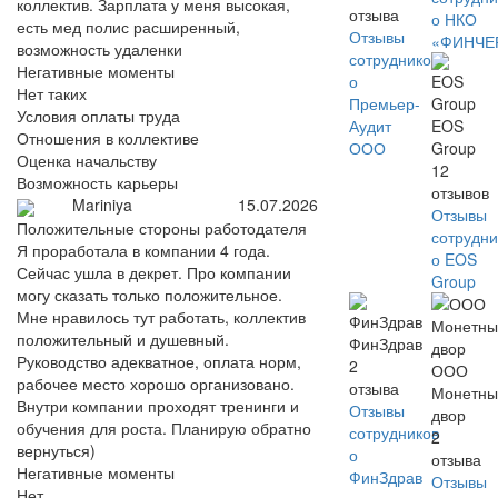
коллектив. Зарплата у меня высокая,
отзыва
о НКО
есть мед полис расширенный,
Отзывы
«ФИНЧЕ
возможность удаленки
сотрудников
Негативные моменты
о
Нет таких
Премьер-
Условия оплаты труда
Аудит
EOS
Отношения в коллективе
ООО
Group
Оценка начальству
12
Возможность карьеры
отзывов
Mariniya
15.07.2026
Отзывы
Положительные стороны работодателя
сотрудни
Я проработала в компании 4 года.
о EOS
Сейчас ушла в декрет. Про компании
Group
могу сказать только положительное.
Мне нравилось тут работать, коллектив
положительный и душевный.
ФинЗдрав
Руководство адекватное, оплата норм,
2
ООО
рабочее место хорошо организовано.
отзыва
Монетны
Внутри компании проходят тренинги и
Отзывы
двор
обучения для роста. Планирую обратно
сотрудников
2
вернуться)
о
отзыва
Негативные моменты
ФинЗдрав
Отзывы
Нет