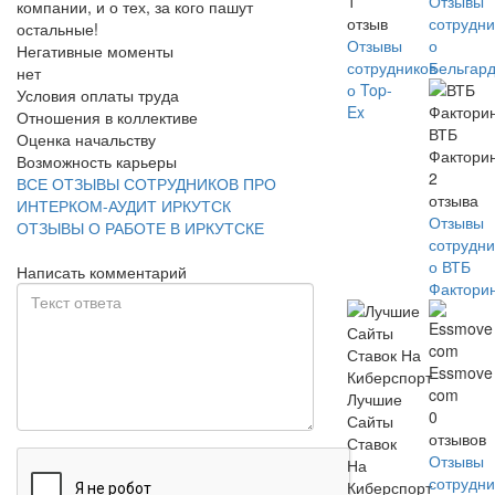
1
Отзывы
компании, и о тех, за кого пашут
отзыв
сотрудни
остальные!
Отзывы
о
Негативные моменты
сотрудников
Бельгар
нет
о Top-
Условия оплаты труда
Ex
Отношения в коллективе
ВТБ
Оценка начальству
Фактори
Возможность карьеры
2
ВСЕ ОТЗЫВЫ СОТРУДНИКОВ ПРО
отзыва
ИНТЕРКОМ-АУДИТ ИРКУТСК
Отзывы
ОТЗЫВЫ О РАБОТЕ В ИРКУТСКЕ
сотрудни
о ВТБ
Написать комментарий
Фактори
Essmove
com
Лучшие
0
Сайты
отзывов
Ставок
Отзывы
На
сотрудни
Киберспорт