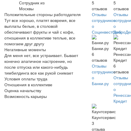
Сотрудник из
5
5
Москвы
отзывов
отзывов
Положительные стороны работодателя
Отзывы
Отзывы
Тут все хорошо, платят вовремя, все
сотрудников
сотрудни
выплаты белые, в столовой
о
о
обеспечивают фрукты и чай с кофе,
Социнвестбанк
ДоброДе
отношения в коллективе теплые, все
помогаем друг другу
Банки.ру
Негативные моменты
6
Ренесса
Для меня нет, все устраивает. Бывает
отзывов
Кредит
конечно апатичное настроение, но
Отзывы
6
после отпуска или какого-нибудь
сотрудников
отзывов
тимбилдинга все как рукой снимает
о
Отзывы
Условия оплаты труда
Банки.ру
сотрудни
Отношения в коллективе
о
Оценка начальству
Ренесса
Возможность карьеры
Кредит
Каунтсервис
3
отзыва