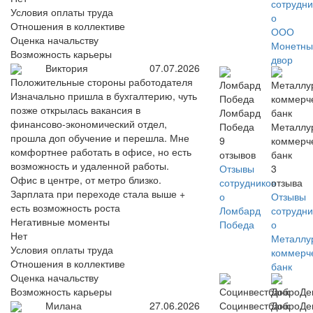
сотрудни
Условия оплаты труда
о
Отношения в коллективе
ООО
Оценка начальству
Монетны
Возможность карьеры
двор
Виктория
07.07.2026
Положительные стороны работодателя
Изначально пришла в бухгалтерию, чуть
позже открылась вакансия в
Ломбард
финансово-экономический отдел,
Победа
Металлу
прошла доп обучение и перешла. Мне
9
коммерч
комфортнее работать в офисе, но есть
отзывов
банк
возможность и удаленной работы.
Отзывы
3
Офис в центре, от метро близко.
сотрудников
отзыва
Зарплата при переходе стала выше +
о
Отзывы
есть возможность роста
Ломбард
сотрудни
Негативные моменты
Победа
о
Нет
Металлу
Условия оплаты труда
коммерч
Отношения в коллективе
банк
Оценка начальству
Возможность карьеры
Милана
27.06.2026
Социнвестбанк
ДоброДе