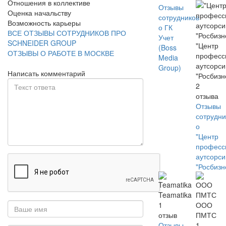
Отношения в коллективе
Отзывы
Оценка начальству
сотрудников
Возможность карьеры
о ГК
ВСЕ ОТЗЫВЫ СОТРУДНИКОВ ПРО
Учет
SCHNEIDER GROUP
"Центр
(Boss
ОТЗЫВЫ О РАБОТЕ В МОСКВЕ
професс
Media
аутсорси
Group)
Написать комментарий
"Росбизн
2
отзыва
Отзывы
сотрудни
о
"Центр
професс
аутсорси
"Росбизн
Teamatika
1
ООО
отзыв
ПМТС
Отзывы
1