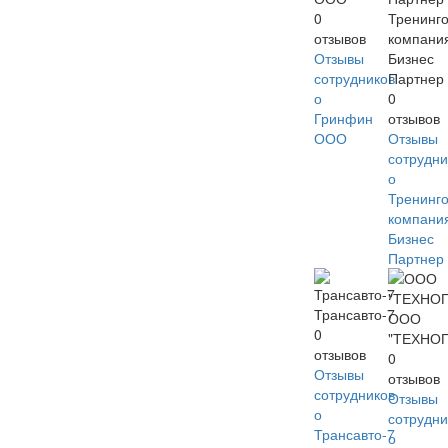
0
Тренинг
отзывов
компани
Отзывы
Бизнес
сотрудников
Партнер
о
0
Гринфин
отзывов
ООО
Отзывы
сотрудни
о
Тренинг
компани
Бизнес
Партнер
Трансавто-7
ООО
0
"ТЕХНО
отзывов
0
Отзывы
отзывов
сотрудников
Отзывы
о
сотрудни
Трансавто-7
о