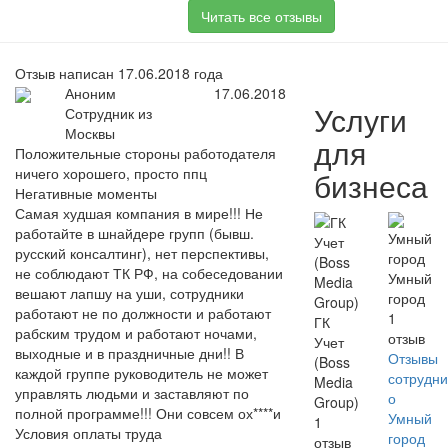
Читать все отзывы
Отзыв написан 17.06.2018 года
Аноним
17.06.2018
Услуги
Сотрудник из
Москвы
для
Положительные стороны работодателя
ничего хорошего, просто ппц
бизнеса
Негативные моменты
Самая худшая компания в мире!!! Не
работайте в шнайдере групп (бывш.
русский консалтинг), нет перспективы,
не соблюдают ТК РФ, на собеседовании
Умный
вешают лапшу на уши, сотрудники
город
работают не по должности и работают
1
ГК
рабским трудом и работают ночами,
отзыв
Учет
выходные и в праздничные дни!! В
Отзывы
(Boss
каждой группе руководитель не может
сотрудни
Media
управлять людьми и заставляют по
о
Group)
полной программе!!! Они совсем ох****и
Умный
1
Условия оплаты труда
город
отзыв