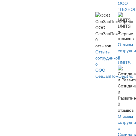
ООО
"ТЕХНО
UNITS
ООО
0
СевЗапПожСервис
отзывов
0
Отзывы
отзывов
сотрудни
Отзывы
о
сотрудников
UNITS
о
ООО
СевЗапПожСервис
Созидан
и
Развити
0
отзывов
Отзывы
сотрудни
о
Созидан