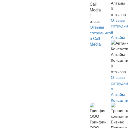
Аптайм
Call
0
Media
отзывов
1
Отзывы
отзыв
сотрудни
Отзывы
о
сотрудников
Аптайм
о Call
Media
Аптайм
Консалти
0
отзывов
Отзывы
сотрудни
о
Аптайм
Консалти
Гринфин
ООО