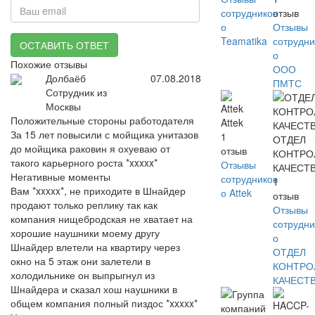
сотрудников
отзыв
о
Отзывы
Teamatika
сотрудни
ОСТАВИТЬ ОТВЕТ
о
Похожие отзывы
ООО
Долбаёб
07.08.2018
ПМТС
Сотрудник из
Москвы
Положительные стороны работодателя
Attek
За 15 лет повысили с мойщика унитазов
1
ОТДЕЛ
до мойщика раковин я охуеваю от
отзыв
КОНТРО
такого карьерного роста *xxxxx*
Отзывы
КАЧЕСТ
Негативные моменты
сотрудников
1
Вам *xxxxx*, не приходите в Шнайдер
о Attek
отзыв
продают только реплику так как
Отзывы
компания нищебродская не хватает на
сотрудни
хорошие наушники моему другу
о
Шнайдер влетели на квартиру через
ОТДЕЛ
окно на 5 этаж они залетели в
КОНТРО
холодильнике он выпрыгнул из
КАЧЕСТ
Шнайдера и сказал хош наушники в
общем компания полный пиздос *xxxxx*