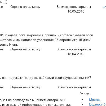
...((
ве
Оценка начальству
Возможность карьеры
О
10.05.2016
2016г ждала пока закроеться пришли из офеса сказали эсли
ачет все и мы написали увалнения 25 апреля уже 15 дней
 центр Июнь
ве
Оценка начальству
Возможность карьеры
18.04.2016
нялся - подскажите, где вы забирали свои трудовые книжки?
ве
Оценка начальству
Возможность карьеры
Города
Москва
жет не совпадать с мнением автора. Мы
Екатеринб
елится важной информацией с соискателями,