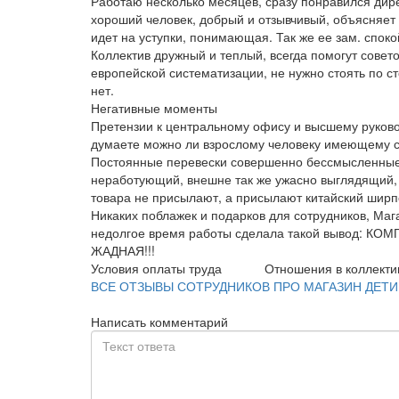
Работаю несколько месяцев, сразу понравился дир
хороший человек, добрый и отзывчивый, объясняет 
идет на уступки, понимающая. Так же ее зам. спо
Коллектив дружный и теплый, всегда помогут советом
европейской систематизации, не нужно стоять по ст
нет.
Негативные моменты
Претензии к центральному офису и высшему руково
думаете можно ли взрослому человеку имеющему се
Постоянные перевески совершенно бессмысленные, 
неработующий, внешне так же ужасно выглядящий, 
товара не присылают, а присылают китайский ширпо
Никаких поблажек и подарков для сотрудников, Маг
недолгое время работы сделала такой вывод
ЖАДНАЯ!!!
Условия оплаты труда
Отношения в коллекти
ВСЕ ОТЗЫВЫ СОТРУДНИКОВ ПРО МАГАЗИН ДЕТИ
Написать комментарий