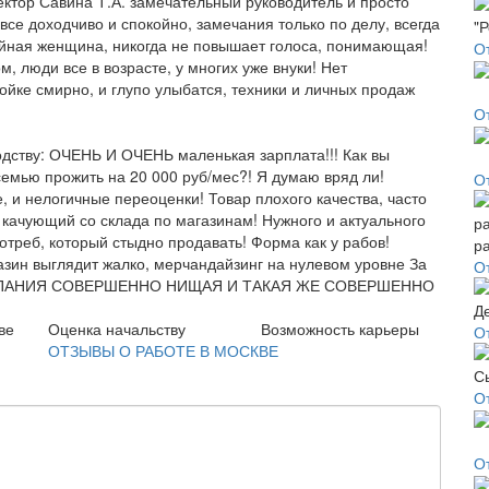
ектор Савина Т.А. замечательный руководитель и просто
все доходчиво и спокойно, замечания только по делу, всегда
койная женщина, никогда не повышает голоса, понимающая!
О
, люди все в возрасте, у многих уже внуки! Нет
ойке смирно, и глупо улыбатся, техники и личных продаж
О
дству: ОЧЕНЬ И ОЧЕНЬ маленькая зарплата!!! Как вы
мью прожить на 20 000 руб/мес?! Я думаю вряд ли!
О
и нелогичные переоценки! Товар плохого качества, часто
качующий со склада по магазинам! Нужного и актуального
треб, который стыдно продавать! Форма как у рабов!
азин выглядит жалко, мерчандайзинг на нулевом уровне За
О
: КОМПАНИЯ СОВЕРШЕННО НИЩАЯ И ТАКАЯ ЖЕ СОВЕРШЕННО
ве
Оценка начальству
Возможность карьеры
О
ОТЗЫВЫ О РАБОТЕ В МОСКВЕ
О
О