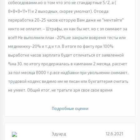
собеседовании.но о том что это не стандартные 5/2, а (
8+8+8+11+11 и 2 выходных, скорее умолчат). Отсюда
переработка 20-25 часов которую Вам даже не "мечтайте"
никто не оплатит. - Штрафы, их как бы нет, но с зп снимают за
все!!! Не выполнили план -20%,не закрыли вовремя тесты или
медкнижку-20% и т.д и т.п. В итоге по факту при 100%
выработке часов зарплата будет отличаться от заявленной
%на 30. по итогу продержалась в кампании 2 месяца, рассчет
за пол месяца 8000 т.р.все надбавки при увольнении снимают,
трудовой кодекс видимо им не писан или бухгалтерия считать
не умеет. Общий итог, не тратьте зря свое свое время
Подробные оценки
Эдуард
12.6.2021