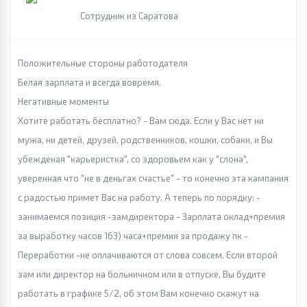
Сотрудник из Саратова
Положительные стороны работодателя
Белая зарплата и всегда вовремя.
Негативные моменты
Хотите работать бесплатно? - Вам сюда. Если у Вас нет ни
мужа, ни детей, друзей, родственников, кошки, собаки, и Вы
убежденая "карьеристка", со здоровьем как у "слона",
уверенная что "не в деньгах счастье" - то конечно эта кампания
с радостью примет Вас на работу. А теперь по порядку: -
занимаемся позиция -замдиректора - Зарплата оклад+премия
за выработку часов 163) часа+премия за продажу пк -
Переработки -не оплачиваются от слова совсем. Если второй
зам или директор на больничном или в отпуске, Вы будите
работать в графике 5/2, об этом Вам конечно скажут на