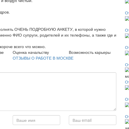
 и воздух чистый.
дров.
О
аполнять ОЧЕНЬ ПОДРОБНУЮ АНКЕТУ, в которой нужно
О
именно ФИО супруги, родителей и их телефоны, а также где и
короче всего что можно.
О
ве
Оценка начальству
Возможность карьеры
ОТЗЫВЫ О РАБОТЕ В МОСКВЕ
О
О
О
О