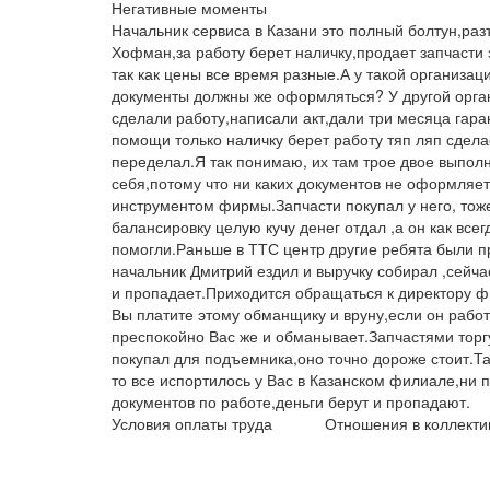
Негативные моменты
Начальник сервиса в Казани это полный болтун,ра
Хофман,за работу берет наличку,продает запчасти 
так как цены все время разные.А у такой организац
документы должны же оформляться? У другой орган
сделали работу,написали акт,дали три месяца гаран
помощи только наличку берет работу тяп ляп сдела
переделал.Я так понимаю, их там трое двое выпол
себя,потому что ни каких документов не оформляет 
инструментом фирмы.Запчасти покупал у него, тоже
балансировку целую кучу денег отдал ,а он как все
помогли.Раньше в ТТС центр другие ребята были п
начальник Дмитрий ездил и выручку собирал ,сейча
и пропадает.Приходится обращаться к директору ф
Вы платите этому обманщику и вруну,если он работ
преспокойно Вас же и обманывает.Запчастями торгу
покупал для подъемника,оно точно дороже стоит.Та
то все испортилось у Вас в Казанском филиале,ни 
документов по работе,деньги берут и пропадают.
Условия оплаты труда
Отношения в коллекти