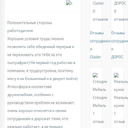
Clader
ДОРОС
0
0
отзывов
отзыво
Положительные стороны
работодателя
Отзывы
Отзывы
Хорошие условия труда, можно
сотрудников
сотрудни
позволить себе обеденный перерыв и
о
о
не переживать что тебя за это
Clader
ДОРОС
оштрафуют) Не первый год работаю в
компании, я трудоустроена, поэтому
могу и на больничный и в декрет пойти)
Атмосфера в коллективе
дружелюбная, особенно с
Стендли
Реальн
руководством проблем не возникает,
Мебель
кухни
очень хорошо относятся к своим
1
1
сотрудникам и дорожат теми, кто
отзыв
отзыв
реально работает, а не пришел