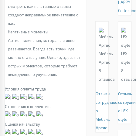
HAPPY
смотреть как негативные отзывы
Collectio
создают неправильное впечатление о
нас.
Негативные моменты
Артис - компания, которая активно
развивается. Всегда есть точки, где
Мебель
LEX
можно стать лучше. Однако, здесь нет
Артис
style
острых моментов, которые требуют
8
8
немедленного улучшения.
отзывов
отзыво
Условия оплаты труда
Отзывы
Отзывы
сотрудников
сотрудни
Отношения в коллективе
о
о LEX
Мебель
style
Оценка начальству
Артис