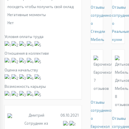
посидеть чтобы получить свой оклад
Отзывы
Отзывы
Негативные моменты
сотрудников
сотрудни
Нет
о
о
Стендли
Реальны
Условия оплаты труда
Мебель
кухни
Отношения в коллективе
Оценка начальству
Еврочехол
7
Дятько
Возможность карьеры
отзывов
Мебель
8
Отзывы
отзыво
сотрудников
Дмитрий
06.10.2021
о
Отзывы
Сотрудник из
Еврочехол
сотрудни