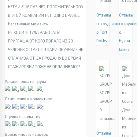
отзыв
отзыво
НЕТУ И ЕЩЕ РАЗ НЕТ, ПОЛОЖИТЕЛЬНОГО
Отзывы
Отзывы
В ЭТОЙ КОМПАНИИ НЕТ! ОДНО ВРАНЬЕ
сотрудников
сотрудни
Негативные моменты
о Fort
о
НЕ ХОДИТЕ ТУДА РАБОТАТЬ!
Rocks
Кухни
ПРИГЛАШАЮТ КОГО ПОПАЛО,ИЗ 20
Елена
ЧЕЛОВЕК ОСТАЮТСЯ ПАРУ! ОБУЧЕНИЕ НЕ
ОПЛАЧИВАЮТ! ЗА ПРОДАЖУ ВО ВРЕМЯ
СТАЖИРОВКИ ТОЖЕ НЕ ОПЛАЧИВАЮТ!
Условия оплаты труда
SOZIS
Отношения в коллективе
GROUP
0
Дом
Оценка начальству
отзывов
Мебели
из
Отзывы
Возможность карьеры
Сосны