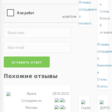
Отзывы
и
сотрудников
Столы
о
Kronco
imodern
0
отзыво
Отзывы
сотрудни
о
ОСТАВИТЬ ОТВЕТ
Биоками
и
Похожие отзывы
Столы
Kronco
Ирина
28.10.2022
Сотрудник из
Москвы