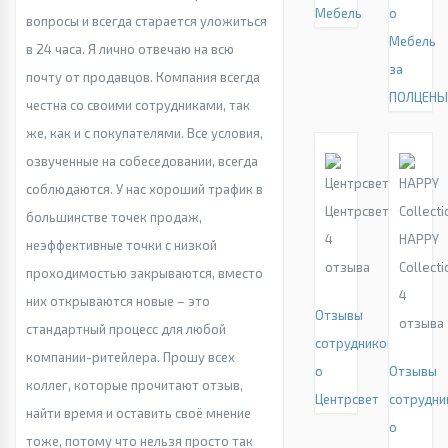
Мебель
о
вопросы и всегда старается уложиться
Мебель
в 24 часа. Я лично отвечаю на всю
за
почту от продавцов. Компания всегда
ПОЛЦЕН
честна со своими сотрудниками, так
же, как и с покупателями. Все условия,
озвученные на собеседовании, всегда
соблюдаются. У нас хороший трафик в
Центрсвет
большинстве точек продаж,
4
HAPPY
неэффективные точки с низкой
отзыва
Collect
проходимостью закрываются, вместо
4
них открываются новые – это
Отзывы
отзыва
стандартный процесс для любой
сотрудников
компании-ритейлера. Прошу всех
о
Отзывы
коллег, которые прочитают отзыв,
Центрсвет
сотрудни
найти время и оставить своё мнение
о
тоже, потому что нельзя просто так