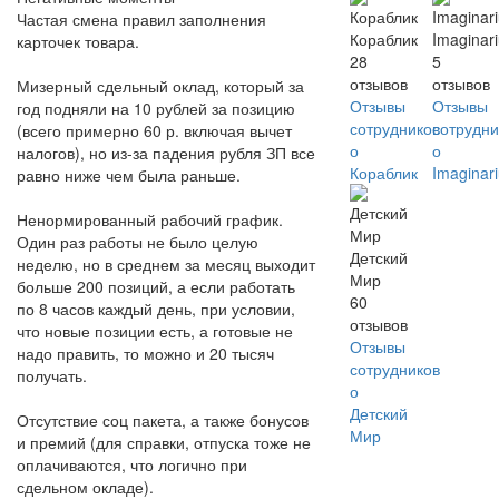
Частая смена правил заполнения
Кораблик
Imaginar
карточек товара.
28
5
отзывов
отзывов
Мизерный сдельный оклад, который за
Отзывы
Отзывы
год подняли на 10 рублей за позицию
сотрудников
сотрудни
(всего примерно 60 р. включая вычет
о
о
налогов), но из-за падения рубля ЗП все
Кораблик
Imaginar
равно ниже чем была раньше.
Ненормированный рабочий график.
Один раз работы не было целую
Детский
неделю, но в среднем за месяц выходит
Мир
больше 200 позиций, а если работать
60
по 8 часов каждый день, при условии,
отзывов
что новые позиции есть, а готовые не
Отзывы
надо править, то можно и 20 тысяч
сотрудников
получать.
о
Детский
Отсутствие соц пакета, а также бонусов
Мир
и премий (для справки, отпуска тоже не
оплачиваются, что логично при
сдельном окладе).