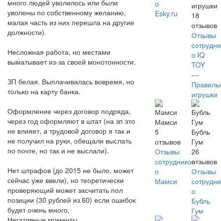
много людей уволилось или были
о
игрушки
уволены по собственному желанию,
Esky.ru
18
малая часть из них перешла на другие
отзывов
должности).
Отзывы
сотрудни
Несложная работа, но местами
о IQ
выматывает из-за своей монотонности.
TOY
—
ЗП белая. Выплачивалась вовремя, но
Правиль
только на карту банка.
игрушки
Оформление через договор подряда,
через год оформляют в штат (на зп это
Мамси
не влияет, а трудовой договор я так и
5
Бубль
не получил на руки, обещали выслать
отзывов
Гум
по почте, но так и не выслали).
Отзывы
26
сотрудников
отзывов
Нет штрафов (до 2015 не было, может
о
Отзывы
сейчас уже ввели), но теоретически
Мамси
сотрудни
проверяющий может засчитать пол
о
позиции (30 рублей из 60) если ошибок
Бубль
будет очень много.
Гум
Негативные моменты