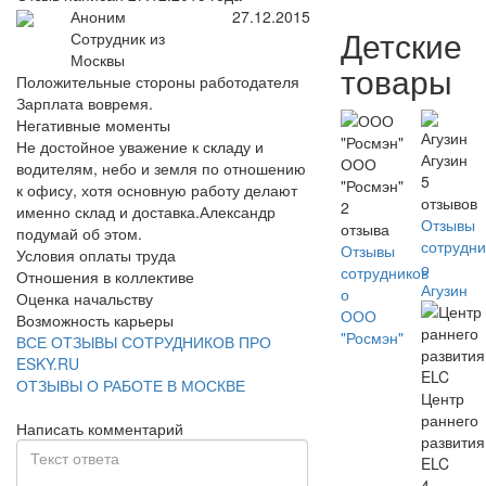
Аноним
27.12.2015
Детские
Сотрудник из
Москвы
товары
Положительные стороны работодателя
Зарплата вовремя.
Негативные моменты
Не достойное уважение к складу и
Агузин
ООО
водителям, небо и земля по отношению
5
"Росмэн"
к офису, хотя основную работу делают
отзывов
2
именно склад и доставка.Александр
Отзывы
отзыва
подумай об этом.
сотрудни
Отзывы
Условия оплаты труда
о
сотрудников
Отношения в коллективе
Агузин
о
Оценка начальству
ООО
Возможность карьеры
"Росмэн"
ВСЕ ОТЗЫВЫ СОТРУДНИКОВ ПРО
ESKY.RU
ОТЗЫВЫ О РАБОТЕ В МОСКВЕ
Центр
раннего
Написать комментарий
развития
ELC
4