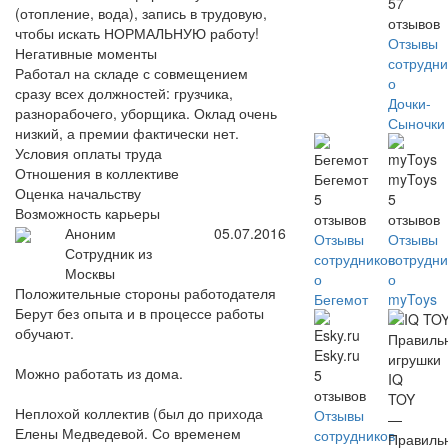
57
(отопление, вода), запись в трудовую,
отзывов
чтобы искать НОРМАЛЬНУЮ работу!
Отзывы
Негативные моменты
сотрудни
Работал на складе с совмещением
о
сразу всех должностей: грузчика,
Дочки-
разнорабочего, уборщика. Оклад очень
Сыночки
низкий, а премии фактически нет.
Условия оплаты труда
Отношения в коллективе
Бегемот
myToys
Оценка начальству
5
5
Возможность карьеры
отзывов
отзывов
Аноним
05.07.2016
Отзывы
Отзывы
Сотрудник из
сотрудников
сотрудни
Москвы
о
о
Положительные стороны работодателя
Бегемот
myToys
Берут без опыта и в процессе работы
обучают.
Esky.ru
Можно работать из дома.
5
IQ
отзывов
TOY
Неплохой коллектив (был до прихода
Отзывы
—
Елены Медведевой. Со временем
сотрудников
Правиль