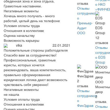
обеденная зона и зона отдыха.
отзыва
о НКО
Грамотные наставники.
Отзывы
«ФИНЧЕ
Негативные моменты
сотрудников
Хочешь много получать - много
о
работай, целый день на телефоне
Премьер-
Условия оплаты труда
Аудит
EOS
Отношения в коллективе
ООО
Group
Оценка начальству
12
Возможность карьеры
отзывов
vika
22.01.2021
Отзывы
Положительные стороны работодателя
сотрудни
Спасибо вам за сотрудничество!
о EOS
Профессиональные, грамотные
Group
юристы, которых хочется
рекомендовать. ваша компетентность,
правильно сформированная
ФинЗдрав
юридическая логика дают возможность
2
ООО
чувствовать себя уверенно!
отзыва
Монетны
Негативные моменты
Отзывы
двор
не нашла
сотрудников
2
Условия оплаты труда
о
отзыва
Отношения в коллективе
ФинЗдрав
Отзывы
Оценка начальству