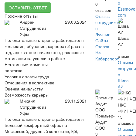
о
0
ОСТАВИТЬ ОТВЕТ
Essmove
отзывов
com
Похожие отзывы
Отзывы
Андрей
29.03.2024
сотрудников
Сотрудник из
о
Уфы
Лучшие
Шива
Положительные стороны работодателя
Сайты
АИ
коллектив, обучение, корпорат 2 раза в
Ставок
1
год, адекватное начальство, различные
На
отзыв
мотивации за успехи в работе
Киберспорт
Отзывы
Негативные моменты
сотрудни
парковка
о
Условия оплаты труда
Шива
Отношения в коллективе
АИ
Оценка начальству
Возможность карьеры
Михаил
29.11.2021
НКО
Сотрудник из
«ФИНЧЕ
Уфы
Премьер-
13
Положительные стороны работодателя
Аудит
отзывов
Большой комфортный офис на
ООО
Отзывы
Московской, дружный коллектив, kpi,
3
сотрудни