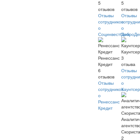
5
5
отзывов
отзывов
Отзывы
Отзывы
сотрудников
сотрудни
о
о
Социнвестбанк
ДоброДе
Каунтсер
Ренессанс
3
Кредит
отзыва
6
Отзывы
отзывов
сотрудни
Отзывы
о
сотрудников
Каунтсер
о
Ренессанс
Кредит
Аналити
агентств
Скорист
2