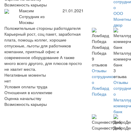
сотрудни
Возможность карьеры
о
Максим
21.01.2021
ООО
Сотрудник из
Монетны
Москвы
двор
Положительные стороны работодателя
Карьерный рост, соц пакет, заработная
плата, помощь коллег, хорошие
отпускные, льготы для работников
Ломбард
компании, приятный офис и
Победа
Металлу
современное оборудование А также
9
коммерч
много всего другого, для плюсов просто
отзывов
банк
не хватит места.
Отзывы
3
Негативные моменты
сотрудников
отзыва
нет
о
Отзывы
Условия оплаты труда
Ломбард
сотрудни
Отношения в коллективе
Победа
о
Оценка начальству
Металлу
Возможность карьеры
коммерч
банк
Социнвестбанк
ДоброДе