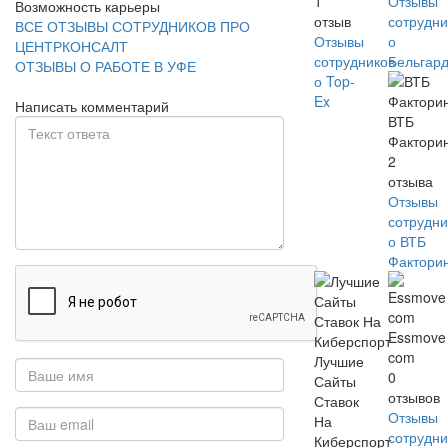
1
Отзывы
Возможность карьеры
отзыв
сотрудни
ВСЕ ОТЗЫВЫ СОТРУДНИКОВ ПРО
Отзывы
о
ЦЕНТРКОНСАЛТ
сотрудников
Бельгар
ОТЗЫВЫ О РАБОТЕ В УФЕ
о Top-
Ex
Написать комментарий
ВТБ
Фактори
2
отзыва
Отзывы
сотрудни
о ВТБ
Фактори
Essmove
com
Лучшие
0
Сайты
отзывов
Ставок
Отзывы
На
сотрудни
Киберспорт