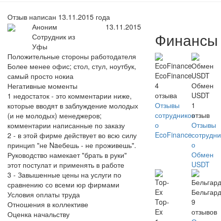
Отзыв написан 13.11.2015 года
Аноним
13.11.2015
Финансы
Сотрудник из
Уфы
Положительные стороны работодателя
Более менее офис; стол, стул, ноутбук,
EcoFinance
самый просто нокиа
4
Обмен
Негативные моменты
отзыва
USDT
1 недостаток - это комментарии ниже,
Отзывы
1
которые вводят в заблуждение молодых
сотрудников
отзыв
(и не молодых) менеджеров;
о
Отзывы
комментарии написанные по заказу
EcoFinance
сотрудни
2 - в этой фирме действует во всю силу
о
принцип "не Naебешь - не проживешь".
Обмен
Руководство намекает "брать в руки"
USDT
этот постулат и применять в работе
3 - Завышенные цены на услуги по
сравнению со всеми юр фирмами
Бельгар
Условия оплаты труда
Top-
9
Отношения в коллективе
Ex
отзывов
Оценка начальству