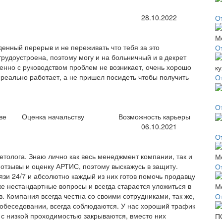
28.10.2022
О
енный перерыв и не переживать что тебя за это
О
рудоустроена, поэтому могу и на больничный и в декрет
енно с руководством проблем не возникает, очень хорошо
 реально работает, а не пришел посидеть чтобы получить
О
О
ве
Оценка начальству
Возможность карьеры
06.10.2021
О
етолога. Знаю лично как весь менеджмент компании, так и
тзывы и оценку АРТИС, поэтому выскажусь в защиту.
О
зи 24/7 и абсолютно каждый из них готов помочь продавцу
е нестандартные вопросы и всегда старается уложиться в
в. Компания всегда честна со своими сотрудниками, так же,
О
 собеседовании, всегда соблюдаются. У нас хороший трафик
 с низкой проходимостью закрываются, вместо них