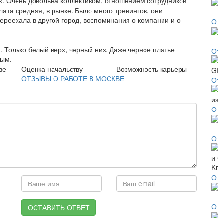
ах. Очень довольна коллективом, отношением сотрудников
лата средняя, в рынке. Было много тренингов, они
переехала в другой город, воспоминания о компании и о
О
 Только белый верх, черный низ. Даже черное платье
О
лым.
ве
Оценка начальству
Возможность карьеры
ОТЗЫВЫ О РАБОТЕ В МОСКВЕ
О
О
О
О
О
ОСТАВИТЬ ОТВЕТ