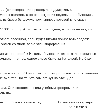
нии (собеседование проходила с Дмитрием):
 (именно экзамен, а не прохождение недельного обучения и
о, выбрала бы другую компанию, в которой мне сразу
7.000/5.000 руб. только в том случае, если после каждого
 от объявленной, если будет низкий показатель продаж.
й обман со мной, верю этой информации.
н из тренеров) и Наталья (руководитель отдела розничных
олагаю, что последнее слово было за Натальей. Не буду
ом вокзале (2,4 км от метро) говорит о том, что в компании
е видитесь на то, что вам скажут на это: "Для
ывам. Они составлены или учебным центром, или
одства.
ве
Оценка начальству
Возможность карьеры
29.10.2016