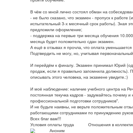
В чём со мной лично состоял обман на собеседова
- не было сказано, что экзамен - пропуск к работе
испытательный 3-х месячный срок работы). Зная эт
предложили оформление;
- поддержка на первые три месяца обучения 10.000/
месяца будет положительно сдан экзамен.
А ещё в отзывах я прочла, что оплата уменьшается
Подтвердить не могу, но, учитывая первоначальны
И перейдём к финалу. Экзамен принимал Юрий (оди
продаж, если я правильно запомнила должность). П
описывать этого человека, на экзамене увидите.:)
И моё наблюдение: наличие учебного центра на Речн
постоянная текучка кадров - задумайтесь почему и н
профессиональной подготовки сотрудников".
И не будьте наивны, не верьте положительным отз
работающими сотрудниками по принуждению руков
Всех благ вам!!!
Условия оплаты труда
Отношения в коллекти
Аноним