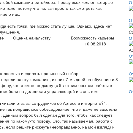
 любой компании-ритейлера. Прошу всех коллег, которые
О
ие тоже, потому что нельзя просто так смотреть как
ние о нас.
О
гда есть точки, где можно стать лучше. Однако, здесь нет
улучшения.
ве
Оценка начальству
Возможность карьеры
О
10.08.2018
О
полностью и сделать правильный выбор.
От
едели на эту компанию, их них 7-мь дней на обучение и 8-
ефону, что я им не подхожу (с 9-летним опытом работы в
в мебели на должности управляющей и с опытом
О
.
 читали отзывы сотрудников об Артисе в интернете?" ..
не так понравилось собеседование, что я даже не захотела
 Данный вопрос был сделан для того, чтобы как следует
ения по какому-то поводу. Это, так называемая, работа с
ь, если решите рискнуть (неоправданно, на мой взгляд) и