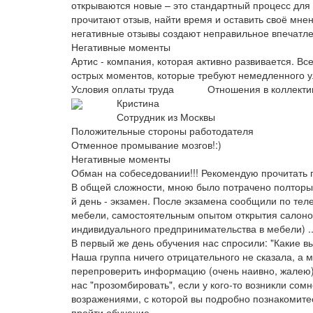
открываются новые – это стандартный процесс для
прочитают отзыв, найти время и оставить своё мнен
негативные отзывы создают неправильное впечатле
Негативные моменты
Артис - компания, которая активно развивается. Все
острых моментов, которые требуют немедленного 
Условия оплаты труда
Отношения в коллекти
Кристина
Сотрудник из Москвы
Положительные стороны работодателя
Отменное промывание мозгов!:)
Негативные моменты
Обман на собеседовании!!! Рекомендую прочитать 
В общей сложности, мною было потрачено полторы н
й день - экзамен. После экзамена сообщили по тел
мебели, самостоятельным опытом открытия салоно
индивидуального предпринимательства в мебели) .
В первый же день обучения нас спросили: "Какие вы
Наша группа ничего отрицательного не сказала, а м
перепроверить информацию (очень наивно, жалею).
нас "прозомбировать", если у кого-то возникли сомн
возражениями, с которой вы подробно познакомитес
пройти обучение.