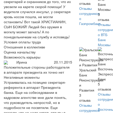
секретарей и охранников до того, что их
отзыва
Банк
увозили на карете скорой помощи! У
Отзывы
Москвы
водителя случился инсульт, у секретаря
сотрудников
3
кровь носом пошла, не могли
о
отзыва
остановить! Вот такой ХРИСТИАНИН,
Газпромбанк
Отзывы
СЫН БОЖИЙ! Людей без оружия в
сотрудни
могилу может загнать! А по
о ВТБ
понедельничкам на службу и исповедь!
Банк
Условия оплаты труда
Москвы
Отношения в коллективе
Оценка начальству
Возможность карьеры
Ирина
20.11.2015
Положительные стороны работодателя
Восточн
Уральский
в аппарате президента их точно нет
Экспрес
Банк
Негативные моменты
Банк
Реконструкции
Устраивалась на позицию секретаря-
5
и
референта в аппарат Президента
отзывов
Развития
банка. Еще на собеседовании в
Отзывы
3
кадровом агентстве мне дали понять,
сотрудни
отзыва
что руководитель непростой, но в
о
Отзывы
подробности не посвятили. Еще
Восточн
сотрудников
сказали, что не надо читать отзывы в