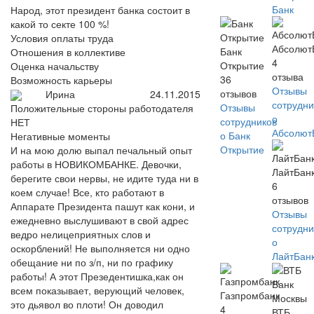
Банк
Народ, этот президент банка состоит в
какой то секте 100 %!
Условия оплаты труда
Абсолют
Банк
Отношения в коллективе
4
Открытие
Оценка начальству
отзыва
36
Возможность карьеры
Отзывы
отзывов
Ирина
24.11.2015
сотрудни
Отзывы
Положительные стороны работодателя
о
сотрудников
НЕТ
Абсолют
о Банк
Негативные моменты
Открытие
И на мою долю выпал печальный опыт
работы в НОВИКОМБАНКЕ. Девочки,
ЛайтБан
берегите свои нервы, не идите туда ни в
6
коем случае! Все, кто работают в
отзывов
Аппарате Президента пашут как кони, и
Отзывы
ежедневно выслушивают в свой адрес
сотрудни
ведро нелицеприятных слов и
о
оскорблений! Не выполняется ни одно
ЛайтБан
обещание ни по з/п, ни по графику
работы! А этот Презедентишка,как он
всем показывает, верующий человек,
Газпромбанк
это дьявол во плоти! Он доводил
4
ВТБ