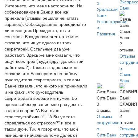
Экспрес
о
Интернете, что меня насторожило. На
Банк
Уральский
собеседование в Банк я все же
Банк
приехала (отзывы решила не читать
Реконструкции
заранее). Собеседование проводила то
и
ли помощник Президента, то ли
Связь
Развития
советник. В кадровом агентстве мне
Банк
сказали, что ищут одного из трех
2
секретарей. Остальные два уже
отзыва
работают. Здесь же мне сказали, что
Отзывы
ищут всех трех ( куда вдруг делись три
сотрудни
работника?). Также в кадровом мне
о
сказали, что Банк принял на работу
Связь
руководителя секретариата, в самом
Банк
Банке сказали, что никого не принимали
и не факт , что руководитель
СитиБанк
секретариата вообще им нужен. Во
3
СЛАВИЯ
время собеседования мне раз десять
отзыва
Банк
задали вопрос "А Вы точно
Отзывы
2
стрессоустойчивы?", "А Вы умеете
сотрудников
отзыва
справляться со стрессом?" и все в
о
Отзывы
таком духе. Т.к. я говорила, что мой
СитиБанк
сотрудни
нынешний начальник тоже далек от