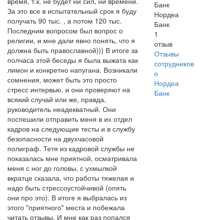
время, т.к. не будет ни сил, ни времени.
За это все в испытательный срок я буду
Нордеа
получать 90 тыс. , а потом 120 тыс.
Банк
Последним вопросом был вопрос о
1
религии, и мне дали явно понять, что я
отзыв
должна быть православной))) В итоге за
Отзывы
полчаса этой беседы я была выжата как
сотрудников
лимон и конкретно напугана. Возникали
о
сомнения, может быть это просто
Нордеа
стресс интервью, и они проверяют на
Банк
всякий случай или же, правда,
руководитель неадекватный. Они
поспешили отправить меня в их отдел
кадров на следующие тесты и в службу
безопасности на двухчасовой
полиграф. Тетя из кадровой службы не
показалась мне приятной, осматривала
меня с ног до головы, с ухмылкой
вкратце сказала, что работы тяжелая и
надо быть стрессоустойчивой (опять
они про это). В итоге я выбралась из
этого "приятного" места и побежала
читать отзывы. И мне как раз попался