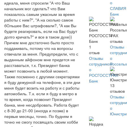
о
идеала, меня спросили "А что Ваш
СЛАВИЯ
начальник мог сделать? что Вам
Банк
показалось самым ужасным за время
работы с ним?", "А на сколько самое
бОльшее Вас штрафовали?, "А как Вы
Россель
будете реагировать, если на Вас будут
РОСГОССТРАХ
4
долго кричать?" и все в таком духе))
Банк
отзыва
Причем мне достаточно было просто
1
Отзывы
поддакивать, потому что на вопросы
отзыв
сотрудни
отвечали за меня. Предупредили, что с
Отзывы
о
выданным айфоном мне придется не
сотрудников
Россель
расставаться, т.к. Президент банка
о
может позвонить в любой момент.
РОСГОССТРАХ
Также посменно с другими секретарями
Юнистр
Банк
я буду дежурной на телефоне, в эти дни
13
меня будет возить на работу и с работы
отзывов
автомобиль. Т.к. если я буду в метро в
Отзывы
то время, когда позвонит Президент
сотрудни
банка, мне несдобровать. Работа будет
о
с 8-30 до 21-00 (иногда и позже) в
Юнистр
первые месяцы, точно. По будням я
точно не смогу посвящать своим хобби