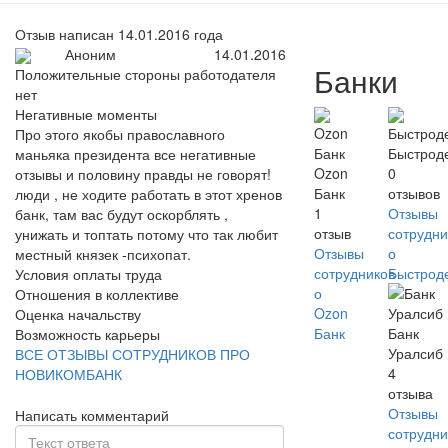
Отзыв написан 14.01.2016 года
Аноним
14.01.2016
Банки
Положительные стороны работодателя
нет
Негативные моменты
Про этого якобы православного
Быстрод
маньяка президента все негативные
Ozon
0
отзывы и половину правды не говорят!
Банк
отзывов
люди , не ходите работать в этот хренов
1
Отзывы
банк, там вас будут оскорблять ,
отзыв
сотрудни
унижать и топтать потому что так любит
Отзывы
о
местный князек -психопат.
сотрудников
Быстрод
Условия оплаты труда
о
Отношения в коллективе
Ozon
Оценка начальству
Банк
Банк
Возможность карьеры
Уралсиб
ВСЕ ОТЗЫВЫ СОТРУДНИКОВ ПРО
4
НОВИКОМБАНК
отзыва
Отзывы
Написать комментарий
сотрудни