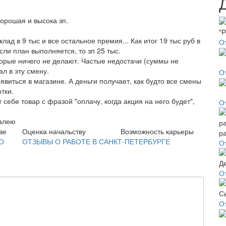
орошая и высока зп.
клад в 9 тыс и все остальное премия... Как итог 19 тыс руб в
О
сли план выполняется, то зп 25 тыс.
торые ничего не делают. Частые недостачи (суммы не
ал в эту смену.
О
явиться в магазине. А деньги получает, как будто все смены
тки.
себе товар с фразой "оплачу, когда акция на него будет",
О
жалею
ве
Оценка начальству
Возможность карьеры
О
ОТЗЫВЫ О РАБОТЕ В САНКТ-ПЕТЕРБУРГЕ
О
О
О