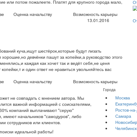
ие или потом пожалеете. Платят для крупного города мало,
О
ве
Оценка начальству
Возможность карьеры
13.01.2016
О
бований куча,ищут шестёрок,которые будут лизать
 хорошие,но девчёнки пашут за копейки,а руководство этого
менялись,и каждая как хочет так и ведёт себя,не ценя
 копейки,т и один ответ не нравиться увольняйтесь вас
ве
Оценка начальству
Возможность карьеры
Города
Москва
жет не совпадать с мнением автора. Мы
Екатеринб
елится важной информацией с соискателями,
Ростов-на
е 60% компаний выплачивают "серую"
Самара
, имеют начальников "самодуров", либо
Новосибир
ии сотрудников или клиентов.
Челябинск
 поиски идеальной работы!