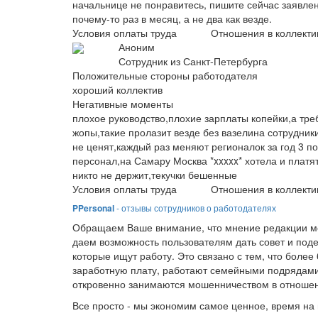
начальнице не понравитесь, пишите сейчас заявлен
почему-то раз в месяц, а не два как везде.
Условия оплаты труда
Отношения в коллекти
Аноним
Сотрудник из Санкт-Петербурга
Положительные стороны работодателя
хороший коллектив
Негативные моменты
плохое руководство,плохие зарплаты копейки,а тре
жопы,такие пролазит везде без вазелина сотрудники
не ценят,каждый раз меняют регионалок за год 3 по
персонал,на Самару Москва *xxxxx* хотела и платят
никто не держит,текучки бешенные
Условия оплаты труда
Отношения в коллекти
PPersonal
- отзывы сотрудников о работодателях
Обращаем Ваше внимание, что мнение редакции мо
даем возможность пользователям дать совет и под
которые ищут работу. Это связано с тем, что боле
заработную плату, работают семейными подрядами
откровенно занимаются мошенничеством в отношен
Все просто - мы экономим самое ценное, время на