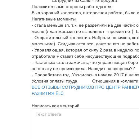
Сотрудник из Санкт-Петербурга
Положительные стороны работодателя
Был хороший коллектив, интересная работа, была х
Негативные моменты
- стала меньше зп, т.к. ее разделили на две части: о
месяц (план магазин не выполняет - премии нет). Е
- Отвратительный коллектив. Набрали новичков, ко
маленькие). Скидываются все, даже те кто не работ
- Управляющая, которая от силу 2 раза в неделю по
отработала + ставит себе несуществующие подрабо
- Частенько стала замечать, что управляющая берет 
но оплату не производила. Наводит на вопросы??
- Проработала год. Уволилась в начале 2017 и не 
Условия оплаты труда
Отношения в коллекти
ВСЕ ОТЗЫВЫ СОТРУДНИКОВ ПРО ЦЕНТР РАННЕГ
РАЗВИТИЯ ELC
Написать комментарий