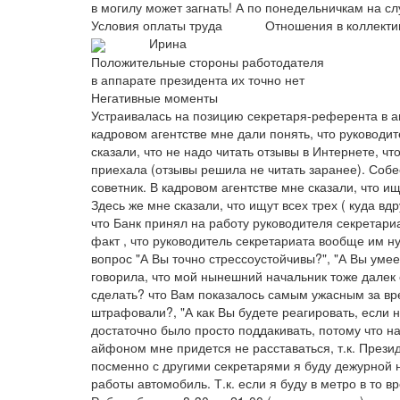
в могилу может загнать! А по понедельничкам на сл
Условия оплаты труда
Отношения в коллекти
Ирина
Положительные стороны работодателя
в аппарате президента их точно нет
Негативные моменты
Устраивалась на позицию секретаря-референта в а
кадровом агентстве мне дали понять, что руководи
сказали, что не надо читать отзывы в Интернете, ч
приехала (отзывы решила не читать заранее). Соб
советник. В кадровом агентстве мне сказали, что и
Здесь же мне сказали, что ищут всех трех ( куда вд
что Банк принял на работу руководителя секретариа
факт , что руководитель секретариата вообще им н
вопрос "А Вы точно стрессоустойчивы?", "А Вы умеет
говорила, что мой нынешний начальник тоже далек 
сделать? что Вам показалось самым ужасным за вр
штрафовали?, "А как Вы будете реагировать, если н
достаточно было просто поддакивать, потому что н
айфоном мне придется не расставаться, т.к. Прези
посменно с другими секретарями я буду дежурной на
работы автомобиль. Т.к. если я буду в метро в то в