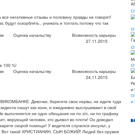
О
 все негативные отзывы и половину правды не говорят!
ас будут оскорблять , унижать и топтать потому что так
О
ве
Оценка начальству
Возможность карьеры
27.11.2015
О
те 100 %!
О
ве
Оценка начальству
Возможность карьеры
24.11.2015
О
и
ВИКОМБАНКЕ. Девочки, берегите свои нервы, не идите туда
езидента пашут как кони, и ежедневно выслушивают в свой
е выполняется ни одно обещание ни по з/п, ни по графику
ает, верующий человек, это дьявол во плоти! Он доводил
 карете скорой помощи! У водителя случился инсульт, у
ть! Вот такой ХРИСТИАНИН, СЫН БОЖИЙ! Людей без оружия