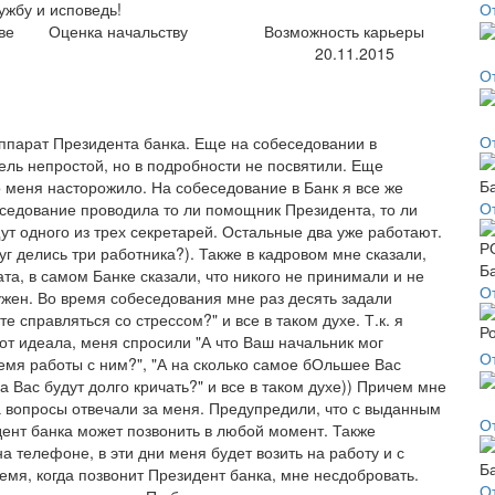
О
ужбу и исповедь!
ве
Оценка начальству
Возможность карьеры
20.11.2015
О
О
ппарат Президента банка. Еще на собеседовании в
тель непростой, но в подробности не посвятили. Еще
то меня насторожило. На собеседование в Банк я все же
О
еседование проводила то ли помощник Президента, то ли
щут одного из трех секретарей. Остальные два уже работают.
руг делись три работника?). Также в кадровом мне сказали,
та, в самом Банке сказали, что никого не принимали и не
О
ужен. Во время собеседования мне раз десять задали
е справляться со стрессом?" и все в таком духе. Т.к. я
от идеала, меня спросили "А что Ваш начальник мог
О
емя работы с ним?", "А на сколько самое бОльшее Вас
а Вас будут долго кричать?" и все в таком духе)) Причем мне
а вопросы отвечали за меня. Предупредили, что с выданным
О
дент банка может позвонить в любой момент. Также
 телефоне, в эти дни меня будет возить на работу и с
ремя, когда позвонит Президент банка, мне несдобровать.
О