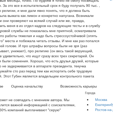
ервые месяцы, точно. По будням я точно не смогу посвящать
. За это все в испытательный срок я буду получать 90 тыс. ,
 религии, и мне дали явно понять, что я должна быть
была выжата как лимон и конкретно напугана. Возникали
и они проверяют на всякий случай или же, правда,
ить меня в их отдел кадров на следующие тесты и в службу
дровой службы не показалась мне приятной, осматривала
 что работы тяжелая и надо быть стрессоустойчивой (опять
ого" места и побежала читать отзывы. И мне как раз попался
оей голове. И про штрафы вопросы были не зря (раз
ывает, унижает), про религию (он весь такой верующий,
е удивительно, что ищут сразу всех трех секретарей. Он
я были сомнения. Хорошо, что есть друзья друзей, которые
то не задерживается в аппарате президента. текучка
умайте сто раз перед тем как испортить себе трудовую
й. Этот Губин является владельцем контрольного пакета
ве
Оценка начальству
Возможность карьеры
Города
Москва
жет не совпадать с мнением автора. Мы
Екатеринб
елится важной информацией с соискателями,
Ростов-на
е 60% компаний выплачивают "серую"