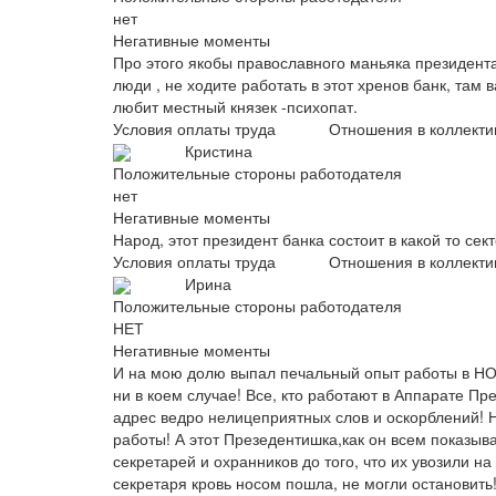
нет
Негативные моменты
Про этого якобы православного маньяка президента
люди , не ходите работать в этот хренов банк, там в
любит местный князек -психопат.
Условия оплаты труда
Отношения в коллекти
Кристина
Положительные стороны работодателя
нет
Негативные моменты
Народ, этот президент банка состоит в какой то сек
Условия оплаты труда
Отношения в коллекти
Ирина
Положительные стороны работодателя
НЕТ
Негативные моменты
И на мою долю выпал печальный опыт работы в НО
ни в коем случае! Все, кто работают в Аппарате Пр
адрес ведро нелицеприятных слов и оскорблений! Н
работы! А этот Презедентишка,как он всем показыв
секретарей и охранников до того, что их увозили на
секретаря кровь носом пошла, не могли останови