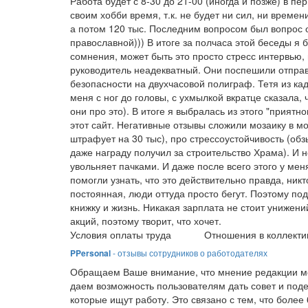
Работа будет с 8-30 до 21-00 (иногда и позже) в п
своим хобби время, т.к. не будет ни сил, ни времени
а потом 120 тыс. Последним вопросом был вопрос о
православной))) В итоге за полчаса этой беседы я 
сомнения, может быть это просто стресс интервью, 
руководитель неадекватный. Они поспешили отправ
безопасности на двухчасовой полиграф. Тетя из ка
меня с ног до головы, с ухмылкой вкратце сказала,
они про это). В итоге я выбралась из этого "приятн
этот сайт. Негативные отзывы сложили мозаику в м
штрафует на 30 тыс), про стрессоустойчивость (обз
даже награду получил за строительство Храма). И н
увольняет пачками. И даже после всего этого у мен
помогли узнать, что это действительно правда, ник
постоянная, люди оттуда просто бегут. Поэтому под
книжку и жизнь. Никакая зарплата не стоит унижени
акций, поэтому творит, что хочет.
Условия оплаты труда
Отношения в коллекти
PPersonal
- отзывы сотрудников о работодателях
Обращаем Ваше внимание, что мнение редакции мо
даем возможность пользователям дать совет и под
которые ищут работу. Это связано с тем, что боле