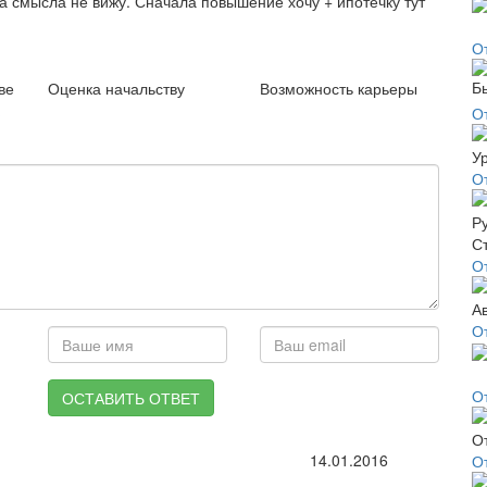
ка смысла не вижу. Сначала повышение хочу + ипотечку тут
О
ве
Оценка начальству
Возможность карьеры
О
О
О
О
О
ОСТАВИТЬ ОТВЕТ
14.01.2016
О