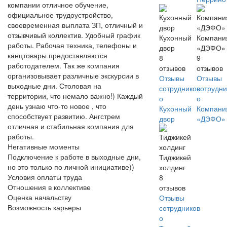
компании отличное обучение,
официальное трудоустройство,
своевременная выплата ЗП, отличный и
отзывчивый коллектив. Удобный график
Кухонный
Компани
работы. Рабочая техника, телефоны и
двор
«ДЭФО»
канцтовары предоставляются
8
9
работодателем. Так же компания
отзывов
отзывов
организовывает различные экскурсии в
Отзывы
Отзывы
выходные дни. Столовая на
сотрудников
сотрудни
территории, что немало важно!) Каждый
о
о
день узнаю что-то новое , что
Кухонный
Компани
способствует развитию. Ангстрем
двор
«ДЭФО»
отличная и стабильная компания для
работы.
Негативные моменты
Подключение к работе в выходные дни,
Тиджикей
но это только по личной инициативе))
холдинг
Условия оплаты труда
8
Отношения в коллективе
отзывов
Оценка начальству
Отзывы
Возможность карьеры
сотрудников
о