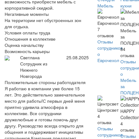
возможность приобрести мебель с
Мебель
кухни
корпоративной скидкой.
Негативные моменты
На территории нет обустроенных зон
Еврочехол
для отдыха.
7
Мебель
Условия оплаты труда
отзывов
за
Отношения в коллективе
Отзывы
ПОЛЦЕ
Оценка начальству
сотрудников
84
Возможность карьеры
о
отзыва
Светлана
25.08.2025
Еврочехол
Отзывы
Сотрудник из
сотрудни
Нижнего
о
Новгорода
Мебель
Положительные стороны работодателя
за
Я работаю в компании уже более 15
ПОЛЦЕ
лет. Это действительно замечательное
место для работы!С первых дней меня
приятно удивила атмосфера в
Центрсвет
HAPPY
коллективе. Все сотрудники
4
Collectio
дружелюбные и готовы помочь друг
отзыва
4
другу. Руководство всегда открыто для
Отзывы
отзыва
общения и поддерживает инициативы
сотрудников
Отзывы
сотрудников.Компания предлагает