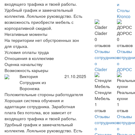
входящего трафика и твоей работы.
и
Удобный график и замечательный
Столы
коллектив. Лояльное руководство. Есть
Kronco
возможность приобрести мебель с
корпоративной скидкой.
Clader
ДОРОС
Негативные моменты
0
0
На территории нет обустроенных зон
отзывов
отзывов
для отдыха.
Отзывы
Отзывы
Условия оплаты труда
сотрудников
сотрудни
Отношения в коллективе
о
о
Оценка начальству
Clader
ДОРОС
Возможность карьеры
Виктория
21.10.2025
Сотрудник из
Воронежа
Стендли
Реальны
Положительные стороны работодателя
Мебель
кухни
Хорошая система обучения и
1
1
адаптации сотрудника. Заработная
отзыв
отзыв
плата без потолка, все зависит от
Отзывы
Отзывы
входящего трафика и твоей работы.
сотрудников
сотрудни
Удобный график и замечательный
о
о
коллектив. Лояльное руководство. Есть
Стендли
Реальны