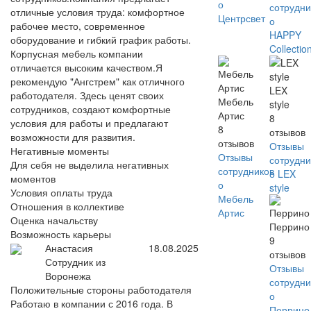
о
сотрудни
отличные условия труда: комфортное
Центрсвет
о
рабочее место, современное
HAPPY
оборудование и гибкий график работы.
Collectio
Корпусная мебель компании
отличается высоким качеством.Я
рекомендую "Ангстрем" как отличного
LEX
работодателя. Здесь ценят своих
Мебель
style
сотрудников, создают комфортные
Артис
8
условия для работы и предлагают
8
отзывов
возможности для развития.
отзывов
Отзывы
Негативные моменты
Отзывы
сотрудни
Для себя не выделила негативных
сотрудников
о LEX
моментов
о
style
Условия оплаты труда
Мебель
Отношения в коллективе
Артис
Оценка начальству
Перрино
Возможность карьеры
9
Анастасия
18.08.2025
отзывов
Сотрудник из
Отзывы
Воронежа
сотрудни
Положительные стороны работодателя
о
Работаю в компании с 2016 года. В
Перрино