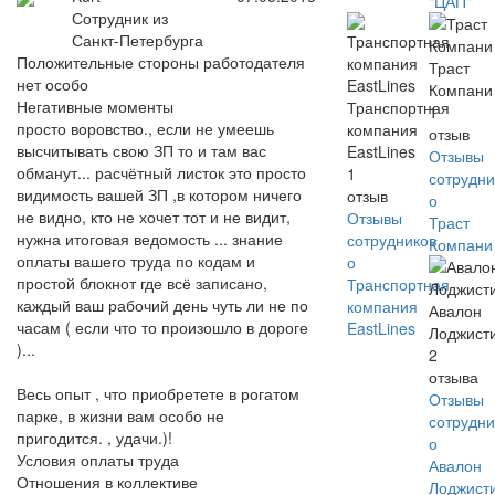
"ЦАП"
Сотрудник из
Санкт-Петербурга
Положительные стороны работодателя
Траст
нет особо
Компани
Негативные моменты
Транспортная
1
просто воровство., если не умеешь
компания
отзыв
высчитывать свою ЗП то и там вас
EastLines
Отзывы
обманут... расчётный листок это просто
1
сотрудни
видимость вашей ЗП ,в котором ничего
отзыв
о
не видно, кто не хочет тот и не видит,
Отзывы
Траст
нужна итоговая ведомость ... знание
сотрудников
Компани
оплаты вашего труда по кодам и
о
простой блокнот где всё записано,
Транспортная
каждый ваш рабочий день чуть ли не по
компания
Авалон
часам ( если что то произошло в дороге
EastLines
Лоджист
)...
2
отзыва
Весь опыт , что приобретете в рогатом
Отзывы
парке, в жизни вам особо не
сотрудни
пригодится. , удачи.)!
о
Условия оплаты труда
Авалон
Отношения в коллективе
Лоджист