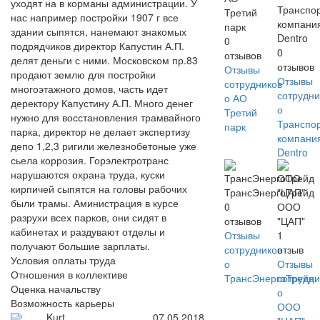
уходят на в корманы администрации. У
Транспо
Третий
нас например постройки 1907 г все
компани
парк
здании сыпятся, нанемают знакомых
Dentro
0
подрядчиков директор Капустин А.П.
0
отзывов
делят деньги с ними. Московском пр.83
отзывов
Отзывы
продают землю для постройки
Отзывы
сотрудников
многоэтажного домов, часть идет
сотрудни
о АО
деректору Капустину А.П. Много денег
о
Третий
нужно для восстановления трамвайного
Транспо
парк
парка, директор не делает экспертизу
компани
депо 1,2,3 ригили железнобетоные уже
Dentro
сьела коррозия. Горэлектротранс
нарушаются охрана труда, куски
кирпичей сыпятся на головы рабочих
ТрансЭнергоТрейд
были трамы. Аминистрация в курсе
0
ООО
разрухи всех парков, они сидят в
отзывов
"ЦАП"
кабинетах и раздувают отделы и
Отзывы
1
получают большие зарплаты.
сотрудников
отзыв
Условия оплаты труда
о
Отзывы
Отношения в коллективе
ТрансЭнергоТрейд
сотрудни
Оценка начальству
о
Возможность карьеры
ООО
Kurt
07.05.2018