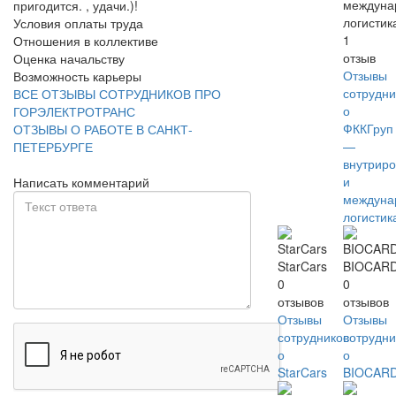
междуна
пригодится. , удачи.)!
логистик
Условия оплаты труда
1
Отношения в коллективе
отзыв
Оценка начальству
Отзывы
Возможность карьеры
сотрудни
ВСЕ ОТЗЫВЫ СОТРУДНИКОВ ПРО
о
ГОРЭЛЕКТРОТРАНС
ФККГруп
ОТЗЫВЫ О РАБОТЕ В САНКТ-
—
ПЕТЕРБУРГЕ
внутриро
и
Написать комментарий
междуна
логистик
StarCars
BIOCAR
0
0
отзывов
отзывов
Отзывы
Отзывы
сотрудников
сотрудни
о
о
StarCars
BIOCAR