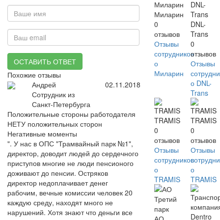
Миларин
0
DNL-
отзывов
Trans
Отзывы
0
сотрудников
отзывов
ОСТАВИТЬ ОТВЕТ
о
Отзывы
Миларин
сотрудни
Похожие отзывы
о DNL-
Андрей
02.11.2018
Trans
Сотрудник из
Санкт-Петербурга
Положительные стороны работодателя
TRAMIS
TRAMIS
НЕТУ положительных сторон
0
0
Негативные моменты
отзывов
отзывов
". У нас в ОПС "Трамвайный парк №1",
Отзывы
Отзывы
директор, доводит людей до сердечного
сотрудников
сотрудни
приступов многие не люди пенсионого
о
о
доживают до пенсии. Остряков
TRAMIS
TRAMIS
директор недоплачивает денег
рабочим, вечные комиссии человек 20
каждую среду, находят много не
нарушений. Хотя знают что деньги все
АО