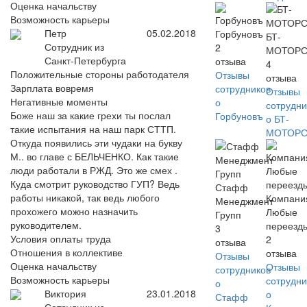
Оценка начальству
Возможность карьеры
Петр
05.02.2018
Горбуновъ
БТ-
Сотрудник из
2
МОТОР
Санкт-Петербурга
отзыва
4
Положительные стороны работодателя
Отзывы
отзыва
Зарплата вовремя
сотрудников
Отзывы
Негативные моменты
о
сотрудни
Боже наш за какие грехи ты послал
Горбуновъ
о БТ-
такие испытания на наш парк СТТП.
МОТОР
Откуда появились эти чудаки на букву
М.. во главе с БЕЛЬЧЕНКО. Как такие
люди работали в РЖД. Это же смех .
Куда смотрит руководство ГУП? Ведь
Стафф
работы никакой, так ведь любого
Компани
Менеджмент
прохожего можно назначить
Любые
Групп
руководителем.
переезд
3
Условия оплаты труда
2
отзыва
Отношения в коллективе
отзыва
Отзывы
Оценка начальству
Отзывы
сотрудников
Возможность карьеры
сотрудни
о
Виктория
23.01.2018
о
Стафф