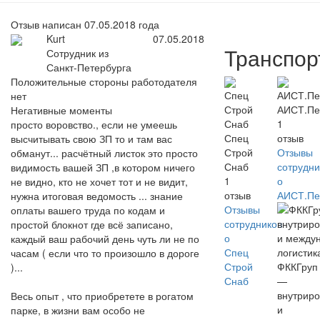
Отзыв написан 07.05.2018 года
Kurt
07.05.2018
Транспор
Сотрудник из
Санкт-Петербурга
Положительные стороны работодателя
нет
АИСТ.Пе
Негативные моменты
1
просто воровство., если не умеешь
Спец
отзыв
высчитывать свою ЗП то и там вас
Строй
Отзывы
обманут... расчётный листок это просто
Снаб
сотрудни
видимость вашей ЗП ,в котором ничего
1
о
не видно, кто не хочет тот и не видит,
отзыв
АИСТ.Пе
нужна итоговая ведомость ... знание
Отзывы
оплаты вашего труда по кодам и
сотрудников
простой блокнот где всё записано,
о
каждый ваш рабочий день чуть ли не по
Спец
часам ( если что то произошло в дороге
Строй
ФККГруп
)...
Снаб
—
внутриро
Весь опыт , что приобретете в рогатом
и
парке, в жизни вам особо не