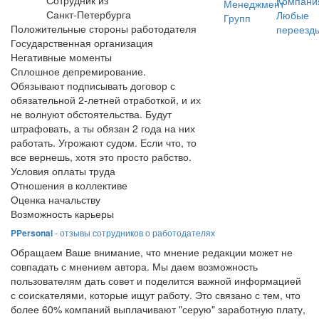
Сотрудник из
Компани
Менеджмент
Санкт-Петербурга
Любые
Групп
Положительные стороны работодателя
переезд
Государственная организация
Негативные моменты
Сплошное депремирование.
Обязывают подписывать договор с
обязательной 2-летней отработкой, и их
не волнуют обстоятельства. Будут
штрафовать, а ты обязан 2 года на них
работать. Угрожают судом. Если что, то
все вернешь, хотя это просто рабство.
Условия оплаты труда
Отношения в коллективе
Оценка начальству
Возможность карьеры
PPersonal
- отзывы сотрудников о работодателях
Обращаем Ваше внимание, что мнение редакции может не
совпадать с мнением автора. Мы даем возможность
пользователям дать совет и поделится важной информацией
с соискателями, которые ищут работу. Это связано с тем, что
более 60% компаний выплачивают "серую" заработную плату,