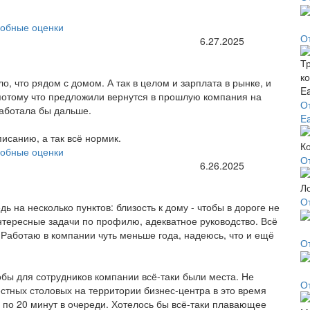
обные оценки
О
6.27.2025
 что рядом с домом. А так в целом и зарплата в рынке, и
 потому что предложили вернутся в прошлую компания на
О
работала бы дальше.
Ea
исанию, а так всё нормик.
обные оценки
О
6.26.2025
О
ь на несколько пунктов: близость к дому - чтобы в дороге не
нтересные задачи по профилю, адекватное руководство. Всё
. Работаю в компании чуть меньше года, надеюсь, что и ещё
О
обы для сотрудников компании всё-таки были места. Не
О
местных столовых на территории бизнес-центра в это время
ь по 20 минут в очереди. Хотелось бы всё-таки плавающее