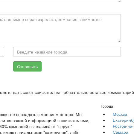
Отправить
можете дать совет соискателям - обязательно оставьте комментарий
Города
Москва
жет не совпадать с мнением автора. Мы
Екатеринб
елится важной информацией с соискателями,
Ростов-на
е 60% компаний выплачивают "серую"
Самара
, имеют начальников "самодуров", либо