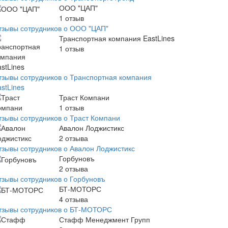
ООО "ЦАП"
1
отзыв
тзывы сотрудников о ООО "ЦАП"
Транспортная компания EastLines
1
отзыв
тзывы сотрудников о Транспортная компания
stLines
Траст Компани
1
отзыв
тзывы сотрудников о Траст Компани
Авалон Лоджистикс
2
отзыва
тзывы сотрудников о Авалон Лоджистикс
Горбуновъ
2
отзыва
тзывы сотрудников о Горбуновъ
БТ-МОТОРС
4
отзыва
тзывы сотрудников о БТ-МОТОРС
Стафф Менеджмент Групп