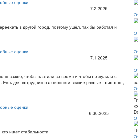
обные оценки
7.2.2025
О
реехать в другой город, поэтому ушёл, так бы работал и
О
обные оценки
О
7.1.2025
О
еня важно, чтобы платили во время и чтобы не жулили с
. Есть для сотрудников активности всякие разные - пингпонг,
О
обные оценки
6.30.2025
О
 кто ищет стабильности
О