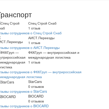
Транспорт
Спец Строй Снаб
1
отзыв
тзывы сотрудников о Спец Строй Снаб
АИСТ.Переезды
1
отзыв
тзывы сотрудников о АИСТ.Переезды
ФККГруп — внутрироссийская и
международная логистика
1
отзыв
тзывы сотрудников о ФККГруп — внутрироссийская
 международная логистика
StarCars
0
отзывов
тзывы сотрудников о StarCars
BIOCARD
0
отзывов
тзывы сотрудников о BIOCARD