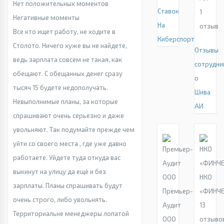
Нет положительных моментов
Ставок
1
Негативные моменты
На
отзыв
Все кто ищет работу, не ходите в
Киберспорт
Столото. Ничего хуже вы не найдете,
Отзывы
ведь зарплата совсем не такая, как
сотрудни
обещают. С обещанных денег сразу
о
тысяч 15 будете недополучать.
Шива
Невыполнимые планы, за которые
АИ
спрашивают очень серьезно и даже
увольняют. Так подумайте прежде чем
уйти со своего места , где уже давно
работаете. Уйдете туда откуда вас
выкинут на улицу да ещё и без
НКО
зарплаты. Планы спрашивать будут
Премьер-
«ФИНЧЕ
очень строго, либо увольнять.
Аудит
13
Территориальне менеджеры лопатой
ООО
отзыво