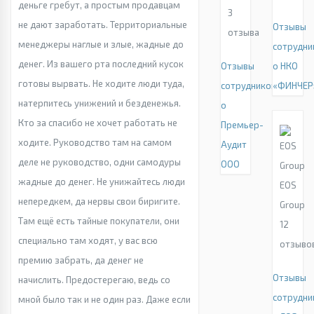
деньге гребут, а простым продавцам
3
не дают заработать. Территориальные
Отзывы
отзыва
менеджеры наглые и злые, жадные до
сотрудни
денег. Из вашего рта последний кусок
Отзывы
о НКО
готовы вырвать. Не ходите люди туда,
сотрудников
«ФИНЧЕР
натерпитесь унижений и безденежья.
о
Кто за спасибо не хочет работать не
Премьер-
ходите. Руководство там на самом
Аудит
деле не руководство, одни самодуры
ООО
жадные до денег. Не унижайтесь люди
EOS
непередкем, да нервы свои биригите.
Group
Там ещё есть тайные покупатели, они
12
специально там ходят, у вас всю
отзыво
премию забрать, да денег не
Отзывы
начислить. Предостерегаю, ведь со
сотрудни
мной было так и не один раз. Даже если