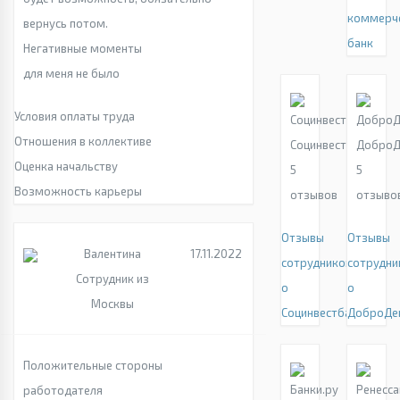
коммерч
вернусь потом.
банк
Негативные моменты
для меня не было
Условия оплаты труда
Отношения в коллективе
Социнвестбанк
ДоброД
Оценка начальству
5
5
Возможность карьеры
отзывов
отзыво
Отзывы
Отзывы
Валентина
17.11.2022
сотрудников
сотрудни
Сотрудник из
о
о
Москвы
Социнвестбанк
ДоброДе
Положительные стороны
работодателя