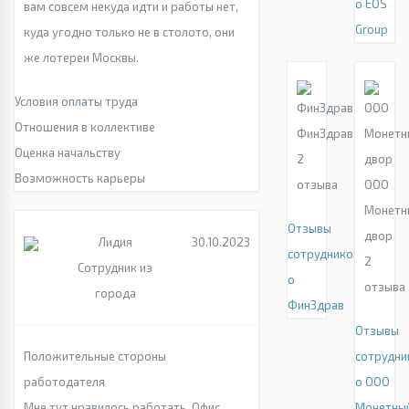
о EOS
вам совсем некуда идти и работы нет,
Group
куда угодно только не в столото, они
же лотереи Москвы.
Условия оплаты труда
Отношения в коллективе
ФинЗдрав
Оценка начальству
2
Возможность карьеры
отзыва
ООО
Монетн
Отзывы
двор
Лидия
30.10.2023
сотрудников
2
Сотрудник из
о
отзыва
города
ФинЗдрав
Отзывы
Положительные стороны
сотрудни
работодателя
о ООО
Мне тут нравилось работать. Офис
Монетны