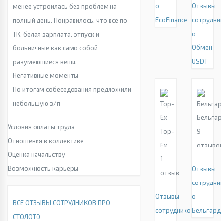
о
Отзывы
менее устроилась без проблем на
EcoFinance
сотрудни
полный день. Понравилось, что все по
о
ТК, белая зарплата, отпуск и
Обмен
больничные как само собой
USDT
разумеющиеся вещи.
Негативные моменты
По итогам собеседования предложили
небольшую з/п
Бельга
Условия оплаты труда
Top-
9
Отношения в коллективе
Ex
отзыво
Оценка начальству
1
Возможность карьеры
Отзывы
отзыв
сотрудни
Отзывы
о
ВСЕ ОТЗЫВЫ СОТРУДНИКОВ ПРО
сотрудников
Бельгард
СТОЛОТО