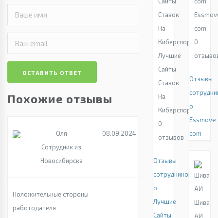
Essmov
com
0
Лучшие
отзыво
Сайты
ОСТАВИТЬ ОТВЕТ
Отзывы
Ставок
сотрудни
Похожие отзывы
На
о
Киберспорт
Essmove
0
Оля
08.09.2024
com
отзывов
Сотрудник из
Новосибирска
Отзывы
сотрудников
о
Положительные стороны
Лучшие
Шива
работодателя
Сайты
АИ