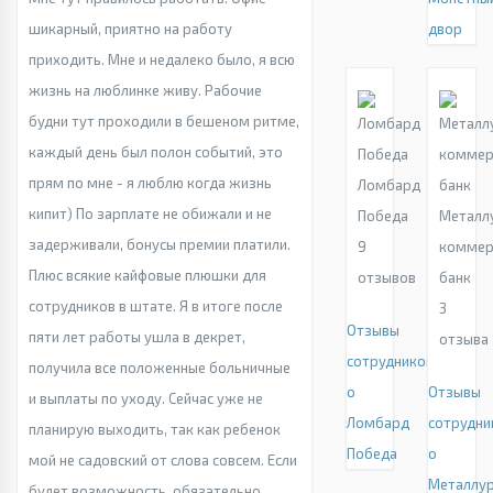
шикарный, приятно на работу
двор
приходить. Мне и недалеко было, я всю
жизнь на люблинке живу. Рабочие
будни тут проходили в бешеном ритме,
каждый день был полон событий, это
прям по мне - я люблю когда жизнь
Ломбард
кипит) По зарплате не обижали и не
Победа
Металл
задерживали, бонусы премии платили.
9
коммер
Плюс всякие кайфовые плюшки для
отзывов
банк
сотрудников в штате. Я в итоге после
3
Отзывы
пяти лет работы ушла в декрет,
отзыва
сотрудников
получила все положенные больничные
о
Отзывы
и выплаты по уходу. Сейчас уже не
Ломбард
сотрудни
планирую выходить, так как ребенок
Победа
о
мой не садовский от слова совсем. Если
Металлур
будет возможность, обязательно