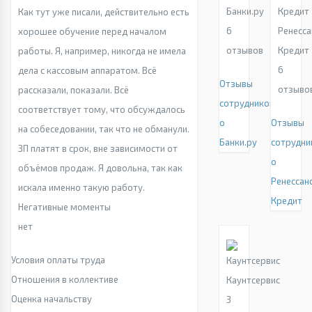
Банки.ру
Как тут уже писали, действительно есть
6
Ренесса
хорошее обучение перед началом
отзывов
Кредит
работы. Я, например, никогда не имела
6
дела с кассовым аппаратом. Всё
Отзывы
отзыво
рассказали, показали. Всё
сотрудников
соответствует тому, что обсуждалось
о
Отзывы
на собеседовании, так что не обманули.
Банки.ру
сотрудни
ЗП платят в срок, вне зависимости от
о
объёмов продаж. Я довольна, так как
Ренессан
искала именно такую работу.
Кредит
Негативные моменты
нет
Условия оплаты труда
Отношения в коллективе
Каунтсервис
Оценка начальству
3