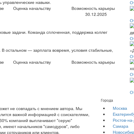
ть управленческие навыки.
От
ве
Оценка начальству
Возможность карьеры
30.12.2025
О
новые задачи. Команда сплоченная, поддержка коллег
О
. В остальном — зарплата вовремя, условия стабильные,
О
ве
Оценка начальству
Возможность карьеры
О
О
Города
Москва
жет не совпадать с мнением автора. Мы
Екатеринб
елится важной информацией с соискателями,
Ростов-на
е 60% компаний выплачивают "серую"
Самара
, имеют начальников "самодуров", либо
Новосибир
ии сотрудников или клиентов.