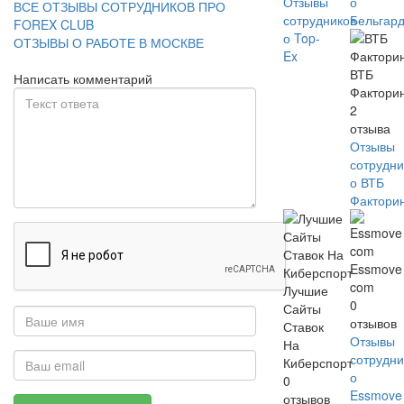
Отзывы
о
ВСЕ ОТЗЫВЫ СОТРУДНИКОВ ПРО
сотрудников
Бельгар
FOREX CLUB
о Top-
ОТЗЫВЫ О РАБОТЕ В МОСКВЕ
Ex
ВТБ
Написать комментарий
Фактори
2
отзыва
Отзывы
сотрудни
о ВТБ
Фактори
Essmove
com
Лучшие
0
Сайты
отзывов
Ставок
Отзывы
На
сотрудни
Киберспорт
о
0
Essmove
отзывов