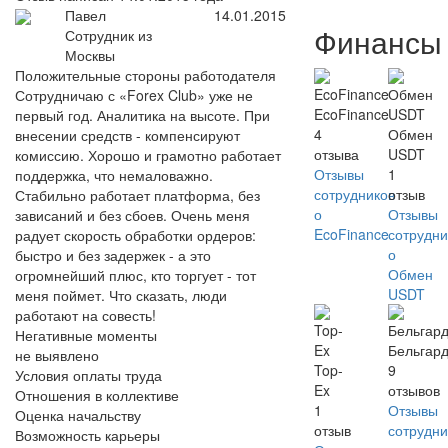
Павел
14.01.2015
Финансы
Сотрудник из
Москвы
Положительные стороны работодателя
Сотрудничаю с «Forex Club» уже не
EcoFinance
первый год. Аналитика на высоте. При
4
Обмен
внесении средств - компенсируют
отзыва
USDT
комиссию. Хорошо и грамотно работает
Отзывы
1
поддержка, что немаловажно.
сотрудников
отзыв
Стабильно работает платформа, без
о
Отзывы
зависаний и без сбоев. Очень меня
EcoFinance
сотрудни
радует скорость обработки ордеров:
о
быстро и без задержек - а это
Обмен
огромнейший плюс, кто торгует - тот
USDT
меня поймет. Что сказать, люди
работают на совесть!
Негативные моменты
Бельгар
не выявлено
Top-
9
Условия оплаты труда
Ex
отзывов
Отношения в коллективе
1
Отзывы
Оценка начальству
отзыв
сотрудни
Возможность карьеры