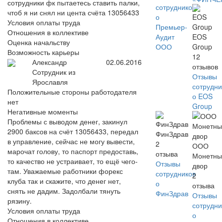
сотрудники фк пытаетесь ставить палки,
сотрудников
чтоб я ни снял ни цента счёта 13056433
о
Условия оплаты труда
Премьер-
Отношения в коллективе
Аудит
EOS
Оценка начальству
ООО
Group
Возможность карьеры
12
Александр
02.06.2016
отзывов
Сотрудник из
Отзывы
Ярославля
сотрудни
Положительные стороны работодателя
о EOS
нет
Group
Негативные моменты
Проблемы с выводом денег, закинул
2900 баксов на счёт 13056433, передал
ФинЗдрав
в управление, сейчас не могу вывести,
2
ООО
марочат голову, то паспорт предоставь,
отзыва
Монетны
то качество не устраивает, то ещё чего-
Отзывы
двор
там. Уважаемые работники форекс
сотрудников
2
клуба так и скажите, что денег нет,
о
отзыва
снять не дадим. Задолбали тянуть
ФинЗдрав
Отзывы
рязину.
сотрудни
Условия оплаты труда
о
Отношения в коллективе