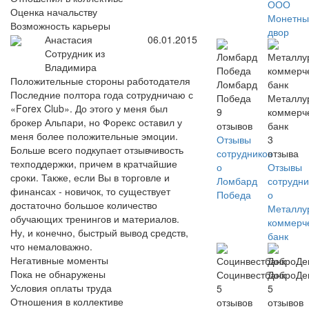
ООО
Оценка начальству
Монетны
Возможность карьеры
двор
Анастасия
06.01.2015
Сотрудник из
Владимира
Положительные стороны работодателя
Ломбард
Последние полтора года сотрудничаю с
Победа
Металлу
«Forex Club». До этого у меня был
9
коммерч
брокер Альпари, но Форекс оставил у
отзывов
банк
меня более положительные эмоции.
Отзывы
3
Больше всего подкупает отзывчивость
сотрудников
отзыва
техподдержки, причем в кратчайшие
о
Отзывы
сроки. Также, если Вы в торговле и
Ломбард
сотрудни
финансах - новичок, то существует
Победа
о
достаточно большое количество
Металлу
обучающих тренингов и материалов.
коммерч
Ну, и конечно, быстрый вывод средств,
банк
что немаловажно.
Негативные моменты
Пока не обнаружены
Социнвестбанк
ДоброДе
Условия оплаты труда
5
5
Отношения в коллективе
отзывов
отзывов