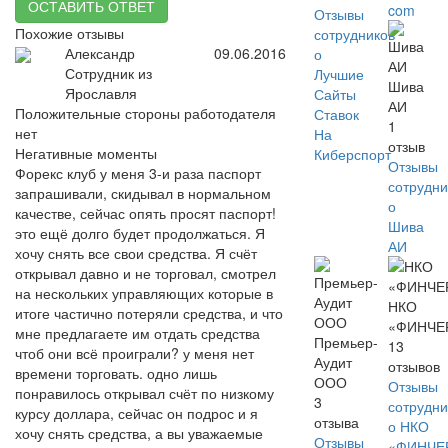
ОСТАВИТЬ ОТВЕТ
com
Отзывы
Похожие отзывы
сотрудников
Александр
09.06.2016
о
Сотрудник из
Лучшие
Шива
Ярославля
Сайты
АИ
Положительные стороны работодателя
Ставок
1
нет
На
отзыв
Негативные моменты
Киберспорт
Отзывы
Форекс клуб у меня 3-и раза паспорт
сотрудни
запрашивали, скидывал в нормальном
о
качестве, сейчас опять просят паспорт!
Шива
это ещё долго будет продолжаться. Я
АИ
хочу снять все свои средства. Я счёт
открывал давно и не торговал, смотрел
на нескольких управляющих которые в
НКО
итоге частично потеряли средства, и что
«ФИНЧЕ
мне предлагаете им отдать средства
Премьер-
13
чтоб они всё проиграли? у меня нет
Аудит
отзывов
времени торговать. одно лишь
ООО
Отзывы
понравилось открывал счёт по низкому
3
сотрудни
курсу доллара, сейчас он подрос и я
отзыва
о НКО
хочу снять средства, а вы уважаемые
Отзывы
«ФИНЧЕ