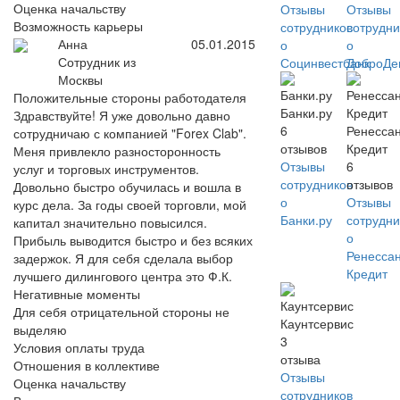
Оценка начальству
Отзывы
Отзывы
Возможность карьеры
сотрудников
сотрудни
Анна
05.01.2015
о
о
Сотрудник из
Социнвестбанк
ДоброДе
Москвы
Положительные стороны работодателя
Банки.ру
Здравствуйте! Я уже довольно давно
6
Ренесса
сотрудничаю с компанией "Forex Clab".
отзывов
Кредит
Меня привлекло разносторонность
Отзывы
6
услуг и торговых инструментов.
сотрудников
отзывов
Довольно быстро обучилась и вошла в
о
Отзывы
курс дела. За годы своей торговли, мой
Банки.ру
сотрудни
капитал значительно повысился.
о
Прибыль выводится быстро и без всяких
Ренесса
задержок. Я для себя сделала выбор
Кредит
лучшего дилингового центра это Ф.К.
Негативные моменты
Для себя отрицательной стороны не
Каунтсервис
выделяю
3
Условия оплаты труда
отзыва
Отношения в коллективе
Отзывы
Оценка начальству
сотрудников