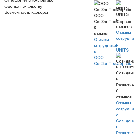
Отношения в коллективе
Оценка начальству
Возможность карьеры
UNITS
ООО
0
СевЗапПожСервис
отзывов
0
Отзывы
отзывов
сотрудни
Отзывы
о
сотрудников
UNITS
о
ООО
СевЗапПожСервис
Созидан
и
Развити
0
отзывов
Отзывы
сотрудни
о
Созидан
и
Развити