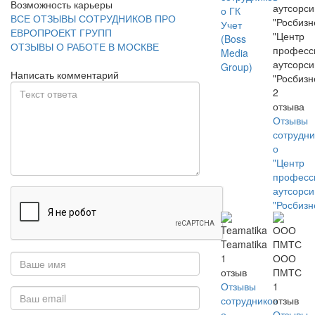
Возможность карьеры
о ГК
ВСЕ ОТЗЫВЫ СОТРУДНИКОВ ПРО
Учет
ЕВРОПРОЕКТ ГРУПП
"Центр
(Boss
ОТЗЫВЫ О РАБОТЕ В МОСКВЕ
професс
Media
аутсорси
Group)
Написать комментарий
"Росбизн
2
отзыва
Отзывы
сотрудни
о
"Центр
професс
аутсорси
"Росбизн
Teamatika
1
ООО
отзыв
ПМТС
Отзывы
1
сотрудников
отзыв
о
Отзывы