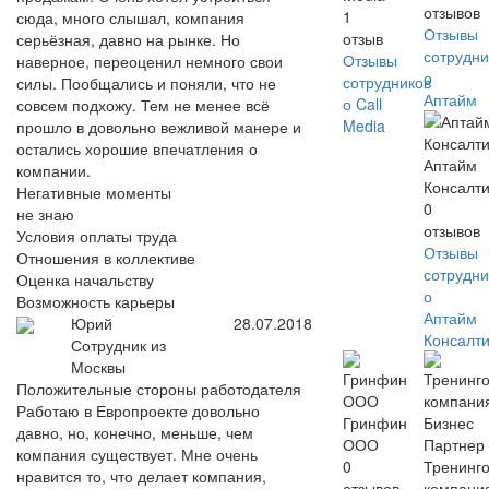
отзывов
1
сюда, много слышал, компания
Отзывы
отзыв
серьёзная, давно на рынке. Но
сотрудни
Отзывы
наверное, переоценил немного свои
о
сотрудников
силы. Пообщались и поняли, что не
Аптайм
о Call
совсем подхожу. Тем не менее всё
Media
прошло в довольно вежливой манере и
остались хорошие впечатления о
Аптайм
компании.
Консалти
Негативные моменты
0
не знаю
отзывов
Условия оплаты труда
Отзывы
Отношения в коллективе
сотрудни
Оценка начальству
о
Возможность карьеры
Аптайм
Юрий
28.07.2018
Консалти
Сотрудник из
Москвы
Положительные стороны работодателя
Работаю в Европроекте довольно
Гринфин
давно, но, конечно, меньше, чем
ООО
компания существует. Мне очень
0
Тренинг
нравится то, что делает компания,
отзывов
компани