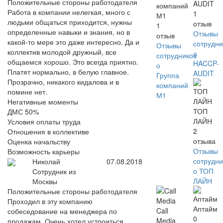
Положительные стороны работодателя
AUDIT
компаний
Работа в компании нелегкая, много с
1
М1
людьми общаться приходится, нужны
отзыв
1
определенные навыки и знания, но в
Отзывы
отзыв
какой-то мере это даже интересно. Да и
сотрудни
Отзывы
коллектив молодой дружный, все
о
сотрудников
общаемся хорошо. Это всегда приятно.
HACCP-
о
Платят нормально, в белую главное.
AUDIT
Группа
Прозрачно, никакого кидалова и в
компаний
помине нет.
М1
Негативные моменты
ТОП
ДМС 50%
ЛАЙН
Условия оплаты труда
2
Отношения в коллективе
отзыва
Оценка начальству
Отзывы
Возможность карьеры
сотрудни
Николай
07.08.2018
о ТОП
Сотрудник из
ЛАЙН
Москвы
Положительные стороны работодателя
Проходил в эту компанию
Аптайм
Call
собеседование на менеджера по
0
Media
продажам. Очень хотел устроиться