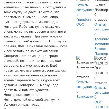
отношение к своим обязанностям и
Отзывы
Бизнес
клиентам. Естественно, и сотрудникам
сотрудников
Партнер
тоже спуску не даёт. Я считаю, это
о
0
правильно. У компании есть лицо,
Гринфин
отзывов
нужно его держать, а мы все одна
ООО
Отзывы
команда. Работать тут не скажу что
сотрудни
очень легко, но интересно и приятно в
о
таком коллективе. При этом условия
Тренинг
очень хорошие: договор по ТК, отпуска,
компани
премии, ДМС. Приятная мелочь – кофе
Бизнес
и всё остальное за счёт компании.
Партнер
Специального помещения, вроде
столовой, нет, но и так всё неплохо
устроено, мы уже привыкли. Ещё
Трансавто-7
ООО
нравится, что все заняты своим делом,
0
"ТЕХНО
никто никому не мешает, а директор
отзывов
0
всегда старается быть в курсе всех
Отзывы
отзывов
деталей. Повторюсь – марку надо
сотрудников
Отзывы
держать. И нам это удаётся.
о
сотрудни
Негативные моменты
Трансавто-7
о
Нет отдельной столовой или кухни
ООО
Условия оплаты труда
"ТЕХНО