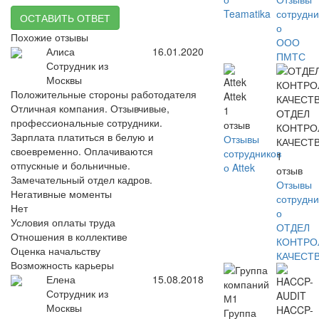
Teamatika
сотрудни
ОСТАВИТЬ ОТВЕТ
о
Похожие отзывы
ООО
Алиса
16.01.2020
ПМТС
Сотрудник из
Москвы
Положительные стороны работодателя
Attek
Отличная компания. Отзывчивые,
1
ОТДЕЛ
профессиональные сотрудники.
отзыв
КОНТРО
Зарплата платиться в белую и
Отзывы
КАЧЕСТ
своевременно. Оплачиваются
сотрудников
1
отпускные и больничные.
о Attek
отзыв
Замечательный отдел кадров.
Отзывы
Негативные моменты
сотрудни
Нет
о
Условия оплаты труда
ОТДЕЛ
Отношения в коллективе
КОНТРО
Оценка начальству
КАЧЕСТ
Возможность карьеры
Елена
15.08.2018
Сотрудник из
Москвы
HACCP-
Группа