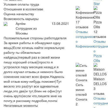
Star
Условия оплаты труда
Отношения в коллективе
Оценка начальству
Кофемания
Возможность карьеры
17
Pizza
Артём
13.08.2021
отзывов
Ollis
Сотрудник из
Отзывы
12
Москвы
сотрудников
отзывов
Положительные стороны работодателя
о
Отзывы
За время работы я обнаружил одну
Кофемания
сотрудни
вещь)Если хочешь найти нормальную
о
работу-ты обязательно
Pizza
найдешь)первый раз в своей жизни
Ollis
пишу хороший отзыв))просто я
устроился пару месяцев назад,и я
долго изучал отзывы,и немного было
сомнение насчет всех фирм.Надеюсь
Maison
мой отзыв кому-нибудь поможет)Тут
DELLOS
Сеть
весело это раз)тут все адекватные
3
мини-
люди,это два)и тут,блин не офис)тут
отзыва
отелей
очень круто)если что,пишите мне на
Отзывы
Соната
почту,я расскажу подробне,почта:
сотрудни
2
Негативные моменты
о