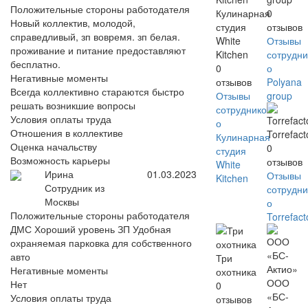
Положительные стороны работодателя
Кулинарная
0
Новый коллектив, молодой,
студия
отзывов
справедливый, зп вовремя. зп белая.
White
Отзывы
проживание и питание предоставляют
Kitchen
сотрудни
бесплатно.
0
о
Негативные моменты
отзывов
Polyana
Всегда коллективно стараются быстро
Отзывы
group
решать возникшие вопросы
сотрудников
Условия оплаты труда
о
Отношения в коллективе
Torrefact
Кулинарная
Оценка начальству
0
студия
Возможность карьеры
отзывов
White
Ирина
01.03.2023
Отзывы
Kitchen
Сотрудник из
сотрудни
Москвы
о
Положительные стороны работодателя
Torrefact
ДМС Хороший уровень ЗП Удобная
охраняемая парковка для собственного
авто
Три
Негативные моменты
охотника
ООО
Нет
0
«БС-
Условия оплаты труда
отзывов