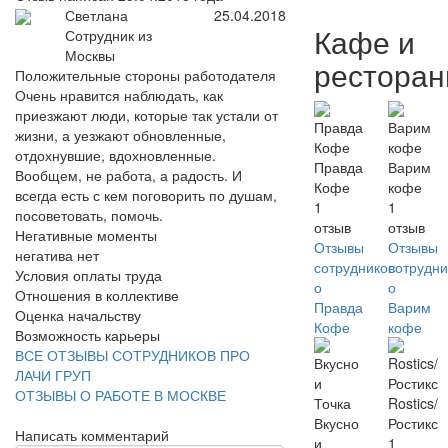
Светлана
25.04.2018
Кафе и
Сотрудник из
Москвы
рестора
Положительные стороны работодателя
Очень нравится наблюдать, как
приезжают люди, которые так устали от
жизни, а уезжают обновленные,
отдохнувшие, вдохновленные.
Правда
Варим
Вообщем, не работа, а радость. И
Кофе
кофе
всегда есть с кем поговорить по душам,
1
1
посоветовать, помочь.
отзыв
отзыв
Негативные моменты
Отзывы
Отзывы
негатива нет
сотрудников
сотрудни
Условия оплаты труда
о
о
Отношения в коллективе
Правда
Варим
Оценка начальству
Кофе
кофе
Возможность карьеры
ВСЕ ОТЗЫВЫ СОТРУДНИКОВ ПРО
ЛАЧИ ГРУП
ОТЗЫВЫ О РАБОТЕ В МОСКВЕ
Rostics/
Вкусно
Ростикс
Написать комментарий
и
1