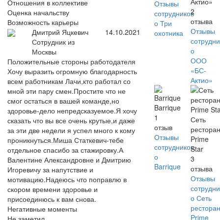
Актио»
Отношения в коллективе
Отзывы
2
Оценка начальству
сотрудников
отзыва
Возможность карьеры
о Три
Отзывы
Дмитрий Яцкевич
14.10.2021
охотника
сотрудни
Сотрудник из
о
Москвы
ООО
Положительные стороны работодателя
«БС-
Хочу выразить огромную благодарность
Актио»
всем работникам Лачи,кто работал со
мной эти пару смен.Простите что не
смог остаться в вашей команде,но
Barrique
здоровье-дело непредсказуемое.Я хочу
1
Сеть
сказать что вы все очень крутые,и даже
отзыв
рестора
за эти две недели я успел много к кому
Отзывы
Prime
проникнуться.Миша Статкевич-тебе
сотрудников
Star
отдельное спасибо за стажировку.А
о
3
Валентине Александровне и Дмитрию
Barrique
отзыва
Игоревичу за напутствие и
Отзывы
мотивацию.Надеюсь что поправлю в
сотрудни
скором времени здоровье и
о Сеть
присоединюсь к вам снова.
рестора
Негативные моменты
Prime
Не заметил