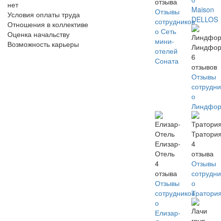
отзыва
нет
Maison
Отзывы
Условия оплаты труда
DELLOS
сотрудников
Отношения в коллективе
о Сеть
Оценка начальству
мини-
Возможность карьеры
Линдфор
отелей
6
Соната
отзывов
Отзывы
сотрудни
о
Линдфор
Тратори
Елизар-
4
Отель
отзыва
4
Отзывы
отзыва
сотрудни
Отзывы
о
сотрудников
Тратори
о
Елизар-