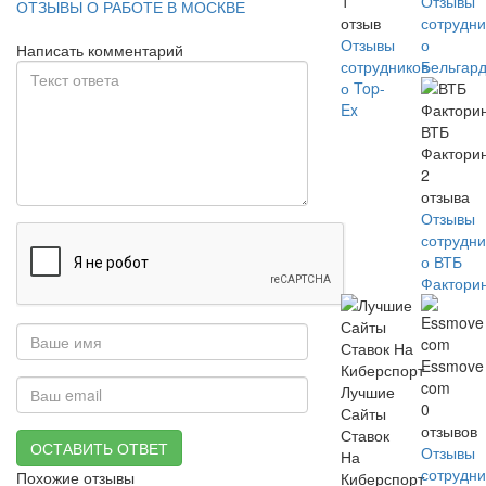
1
Отзывы
ОТЗЫВЫ О РАБОТЕ В МОСКВЕ
отзыв
сотрудни
Отзывы
о
Написать комментарий
сотрудников
Бельгар
о Top-
Ex
ВТБ
Фактори
2
отзыва
Отзывы
сотрудни
о ВТБ
Фактори
Essmove
com
Лучшие
0
Сайты
отзывов
Ставок
ОСТАВИТЬ ОТВЕТ
Отзывы
На
сотрудни
Похожие отзывы
Киберспорт