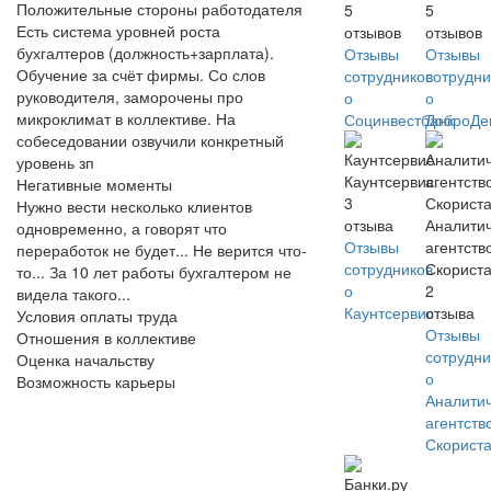
Положительные стороны работодателя
5
5
Есть система уровней роста
отзывов
отзывов
бухгалтеров (должность+зарплата).
Отзывы
Отзывы
Обучение за счёт фирмы. Со слов
сотрудников
сотрудни
руководителя, заморочены про
о
о
микроклимат в коллективе. На
Социнвестбанк
ДоброДе
собеседовании озвучили конкретный
уровень зп
Каунтсервис
Негативные моменты
3
Нужно вести несколько клиентов
отзыва
Аналити
одновременно, а говорят что
Отзывы
агентств
переработок не будет... Не верится что-
сотрудников
Скорист
то... За 10 лет работы бухгалтером не
о
2
видела такого...
Каунтсервис
отзыва
Условия оплаты труда
Отзывы
Отношения в коллективе
сотрудни
Оценка начальству
о
Возможность карьеры
Аналити
агентств
Скорист