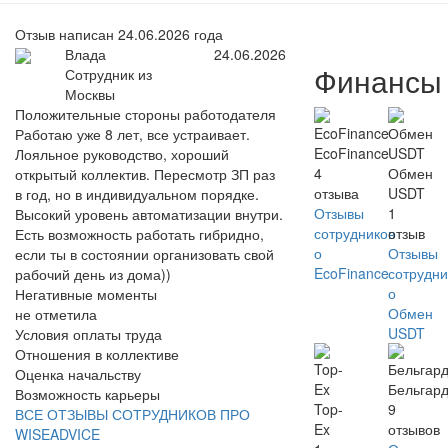
Отзыв написан 24.06.2026 года
Влада
24.06.2026
Финансы
Сотрудник из
Москвы
Положительные стороны работодателя
Работаю уже 8 лет, все устраивает.
EcoFinance
Лояльное руководство, хороший
4
Обмен
открытый коллектив. Пересмотр ЗП раз
отзыва
USDT
в год, но в индивидуальном порядке.
Отзывы
1
Высокий уровень автоматизации внутри.
сотрудников
отзыв
Есть возможность работать гибридно,
о
Отзывы
если ты в состоянии организовать свой
EcoFinance
сотрудни
рабочий день из дома))
о
Негативные моменты
Обмен
не отметила
USDT
Условия оплаты труда
Отношения в коллективе
Оценка начальству
Бельгар
Возможность карьеры
Top-
9
ВСЕ ОТЗЫВЫ СОТРУДНИКОВ ПРО
Ex
отзывов
WISEADVICE