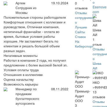
о
Артем
19.10.2024
0
Essmove
Сотрудник из
отзывов
com
Москвы
Отзывы
Положительные стороны работодателя
сотрудников
Комфортные отношения с коллегами и
о
руководством, Отличная компания,
Лучшие
Шива
нетипичный франчайзи - оплата во
Сайты
АИ
время, бытовые условия работы
Ставок
1
хорошие. Не заставляют бегать по
На
отзыв
клиентам и решать большой объем
Киберспорт
Отзывы
разных задач.
сотрудни
Негативные моменты
о
Работал в компании 2 года, но получил
Шива
предложение с более высокой белой зп.
АИ
Условия оплаты труда
Отношения в коллективе
Оценка начальству
НКО
Возможность карьеры
«ФИНЧЕ
Менеджер по
08.11.2022
Премьер-
13
продажам
Аудит
отзывов
бухгалтерского
ООО
Отзывы
аутсорсинга
3
сотрудни