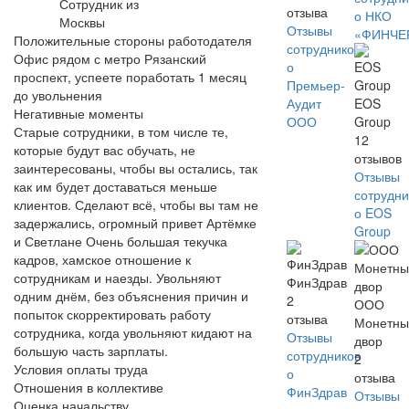
Сотрудник из
отзыва
о НКО
Москвы
Отзывы
«ФИНЧЕ
Положительные стороны работодателя
сотрудников
Офис рядом с метро Рязанский
о
проспект, успеете поработать 1 месяц
Премьер-
до увольнения
Аудит
EOS
Негативные моменты
ООО
Group
Старые сотрудники, в том числе те,
12
которые будут вас обучать, не
отзывов
заинтересованы, чтобы вы остались, так
Отзывы
как им будет доставаться меньше
сотрудни
клиентов. Сделают всё, чтобы вы там не
о EOS
задержались, огромный привет Артёмке
Group
и Светлане Очень большая текучка
кадров, хамское отношение к
сотрудникам и наезды. Увольняют
ФинЗдрав
одним днём, без объяснения причин и
2
ООО
попыток скорректировать работу
отзыва
Монетны
сотрудника, когда увольняют кидают на
Отзывы
двор
большую часть зарплаты.
сотрудников
2
Условия оплаты труда
о
отзыва
Отношения в коллективе
ФинЗдрав
Отзывы
Оценка начальству