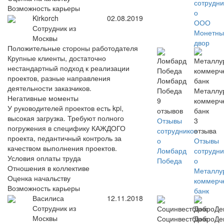
сотрудни
Возможность карьеры
о
Kirkorch
02.08.2019
ООО
Сотрудник из
Монетны
Москвы
двор
Положительные стороны работодателя
Крупные клиенты, достаточно
нестандартный подход к реализации
проектов, разные направления
Ломбард
деятельности заказчиков.
Победа
Металлу
Негативные моменты
9
коммерч
У руководителей проектов есть kpi,
отзывов
банк
высокая загрузка. Требуют полного
Отзывы
3
погружения в специфику КАЖДОГО
сотрудников
отзыва
проекта, педантичный контроль за
о
Отзывы
качеством выполнения проектов.
Ломбард
сотрудни
Условия оплаты труда
Победа
о
Отношения в коллективе
Металлу
Оценка начальству
коммерч
Возможность карьеры
банк
Василиса
12.11.2018
Сотрудник из
Москвы
Социнвестбанк
ДоброДе