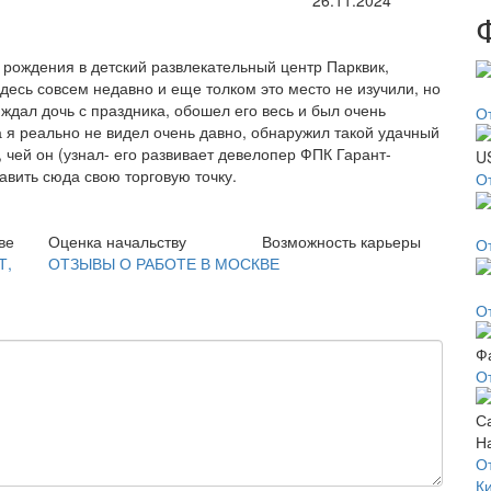
26.11.2024
 рождения в детский развлекательный центр Парквик,
есь совсем недавно и еще толком это место не изучили, но
 ждал дочь с праздника, обошел его весь и был очень
О
а я реально не видел очень давно, обнаружил такой удачный
, чей он (узнал- его развивает девелопер ФПК Гарант-
вить сюда свою торговую точку.
О
ве
Оценка начальству
Возможность карьеры
О
Т,
ОТЗЫВЫ О РАБОТЕ В МОСКВЕ
О
О
О
К