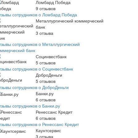
Ломбард Победа
9
отзывов
тзывы сотрудников о Ломбард Победа
Металлургический коммерческий
банк
3
отзыва
тзывы сотрудников о Металлургический
оммерческий банк
Социнвестбанк
5
отзывов
тзывы сотрудников о Социнвестбанк
ДоброДеньги
5
отзывов
тзывы сотрудников о ДоброДеньги
Банки.ру
6
отзывов
тзывы сотрудников о Банки.ру
Ренессанс Кредит
6
отзывов
тзывы сотрудников о Ренессанс Кредит
Каунтсервис
3
отзыва