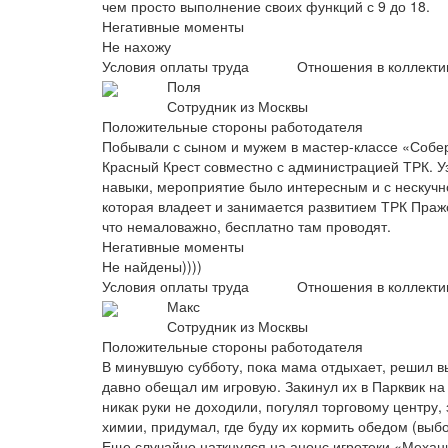
чем просто выполнение своих функций с 9 до 18.
Негативные моменты
Не нахожу
Условия оплаты труда
Отношения в коллекти
Поля
Сотрудник из Москвы
Положительные стороны работодателя
Побывали с сыном и мужем в мастер-классе «Собери
Красный Крест совместно с администрацией ТРК. 
навыки, мероприятие было интересным и с нескучн
которая владеет и занимается развитием ТРК Пражс
что немаловажно, бесплатно там проводят.
Негативные моменты
Не найдены))))
Условия оплаты труда
Отношения в коллекти
Макс
Сотрудник из Москвы
Положительные стороны работодателя
В минувшую субботу, пока мама отдыхает, решил в
давно обещал им игровую. Закинул их в Парквик на па
никак руки не доходили, погулял торговому центру
химии, придумал, где буду их кормить обедом (выб
Еще случайно наткнулся на анонс игротеки «Механи