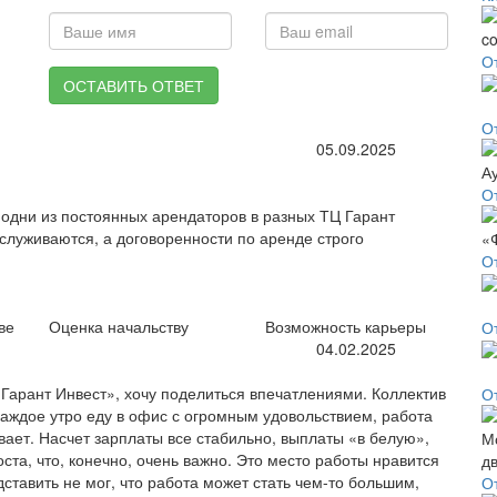
О
ОСТАВИТЬ ОТВЕТ
О
05.09.2025
О
 одни из постоянных арендаторов в разных ТЦ Гарант
служиваются, а договоренности по аренде строго
О
ве
Оценка начальству
Возможность карьеры
О
04.02.2025
Гарант Инвест», хочу поделиться впечатлениями. Коллектив
О
каждое утро еду в офис с огромным удовольствием, работа
вает. Насчет зарплаты все стабильно, выплаты «в белую»,
оста, что, конечно, очень важно. Это место работы нравится
тавить не мог, что работа может стать чем-то большим,
О