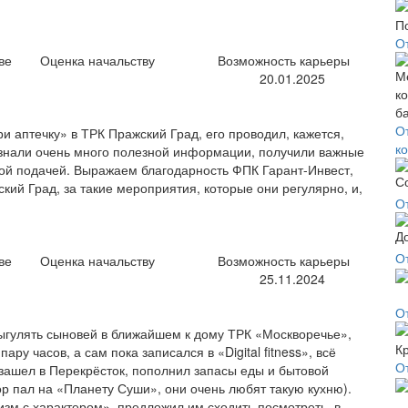
О
ве
Оценка начальству
Возможность карьеры
20.01.2025
О
 аптечку» в ТРК Пражский Град, его проводил, кажется,
к
Узнали очень много полезной информации, получили важные
ой подачей. Выражаем благодарность ФПК Гарант-Инвест,
кий Град, за такие мероприятия, которые они регулярно, и,
О
О
ве
Оценка начальству
Возможность карьеры
25.11.2024
О
ыгулять сыновей в ближайшем к дому ТРК «Москворечье»,
ру часов, а сам пока записался в «Digital fitness», всё
О
, зашел в Перекрёсток, пополнил запасы еды и бытовой
ор пал на «Планету Суши», они очень любят такую кухню).
зм с характером», предложил им сходить посмотреть, в