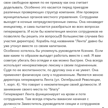
свое свободное время по ее приказу как она считает
доделывать. Особенно это касается перед приездом
различных проверяющих структур компании. Или проверок
муниципальных органов местного управления. Сотрудники
выходят в ночные непредусмотренные смены. Она ненавидит
инициативу, и сама пытается разобраться во всех вопросах
гипермаркета. И если бы компетенция многих сотрудников не
позволяло бы решить эти вопросы(В большинстве случаев без
участия директора). Корабль под названием "Лента" давно бы
уже утонул вместе со своим капитаном.
Особенно хотелось бы упомянуть руководителя Ксению. Если
вам каким то образом выпадет работать вместе с ней. Я вам
советую убегать без оглядки и как можно быстрее. Она всегда
использует ненормативную лексику к своим подчиненным.
Судя по ее воспитанности, по другому она и не умеет. Она
применяет физическую силу к подчиненным. Является женою
директора гипермаркета Лента (ул. Октябрьской Революции,
1, корп. 4). Что говорит о некомпетенции своей должности. И
занимание своего места по "блату"
Гипермаркет Лента функционирует на крови и поте
сотрудников. Там всегда открыты вакансии начиная с
должности Заместитель руководителя секции и сотрудников