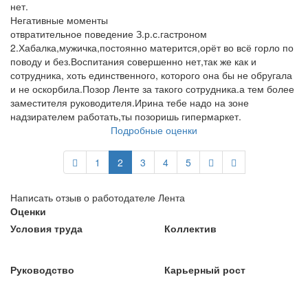
нет.
Негативные моменты
отвратительное поведение З.р.с.гастроном
2.Хабалка,мужичка,постоянно матерится,орёт во всё горло по
поводу и без.Воспитания совершенно нет,так же как и
сотрудника, хоть единственного, которого она бы не обругала
и не оскорбила.Позор Ленте за такого сотрудника.а тем более
заместителя руководителя.Ирина тебе надо на зоне
надзирателем работать,ты позоришь гипермаркет.
Подробные оценки
1
2
3
4
5
Написать отзыв о работодателе Лента
Оценки
Условия труда
Коллектив
Руководство
Карьерный рост