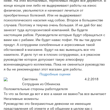
ниже. На этих молчаливых, терпеливых людях все держится. В
конце концов они либо не выдерживают работы на износ
физически, увольняются и начинают лечиться от
приобретенных болезней. Или не выдерживают
психологического насилия над собою. Второе в большинстве
случаев. Поэтому и текучка очень большая. И не дай бог вас
занесет туда аутсорсинговой компанией. Вы будете
настоящим рабом. Руководители которые будут обращаться с
вами как с рабами. Им будет навас пофиг. Не вы так другие
придут. А сотрудники озлобленные и агрессивные такой
обстановкой в магазине. Будут на вас вымещать все что
накипело. И дело тут не в плохих сотрудниках, а в ужасном
руководстве которое допускает такую атмосферу
всененавидящего коллектива. Пока не смениться руководство
я бы не рекомендовал этот магазин для работы.
Подробные оценки
Светлана
4.2.2018
Сотрудник из Обнинска
Положительные стороны работодателя
То что за белая да вот и все а какая не важно?за все вычитают
Негативные моменты
Руководство это безграмотные девчонки не имеющие
представления об этикете и об общении в целом как с