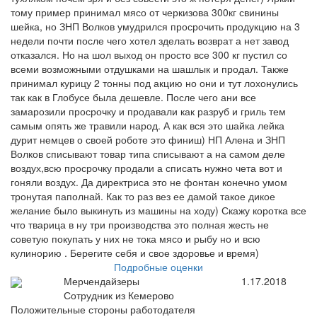
тому пример принимал мясо от черкизова 300кг свинины
шейка, но ЗНП Волков умудрился просрочить продукцию на 3
недели почти после чего хотел зделать возврат а нет завод
отказался. Но на шол выход он просто все 300 кг пустил со
всеми возможными отдушками на шашлык и продал. Также
принимал курицу 2 тонны под акцию но они и тут лохонулись
так как в Глобусе была дешевле. После чего ани все
замарозили просрочку и продавали как разруб и гриль тем
самым опять же травили народ. А как вся это шайка лейка
дурит немцев о своей роботе это финиш) НП Алена и ЗНП
Волков списывают товар типа списывают а на самом деле
воздух,всю просрочку продали а списать нужно чета вот и
гоняли воздух. Да директриса это не фонтан конечно умом
тронутая паполнай. Как то раз вез ее дамой такое дикое
желание было выкинуть из машины на ходу) Скажу коротка все
что тварица в ну три производства это полная жесть не
советую покупать у них не тока мясо и рыбу но и всю
кулинорию . Берегите себя и свое здоровье и время)
Подробные оценки
Мерчендайзеры
1.17.2018
Сотрудник из Кемерово
Положительные стороны работодателя