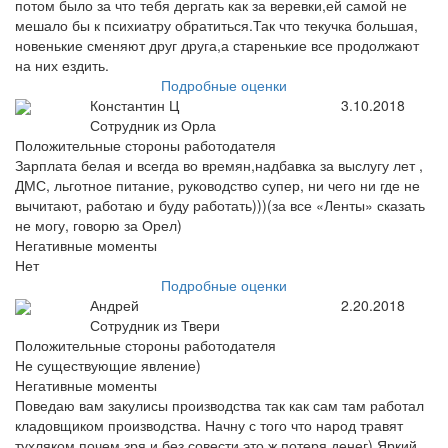
потом было за что тебя дергать как за веревки,ей самой не
мешало бы к психиатру обратиться.Так что текучка большая,
новенькие сменяют друг друга,а старенькие все продолжают
на них ездить.
Подробные оценки
Константин Ц
3.10.2018
Сотрудник из Орла
Положительные стороны работодателя
Зарплата белая и всегда во времян,надбавка за выслугу лет ,
ДМС, льготное питание, руководство супер, ни чего ни где не
вычитают, работаю и буду работать)))(за все «Ленты» сказать
не могу, говорю за Орел)
Негативные моменты
Нет
Подробные оценки
Андрей
2.20.2018
Сотрудник из Твери
Положительные стороны работодателя
Не существующие явление)
Негативные моменты
Поведаю вам закулисы производства так как сам там работал
кладовщиком производства. Начну с того что народ травят
тухляком почем зря и без совести это ж потеря денег) Яркий