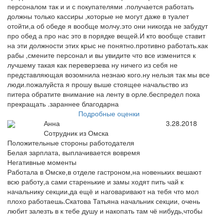
персоналом так и и с покупателями .получается работать
должны только кассиры ,которые не могут даже в туалет
отойти,а об обеде я вообще молчу.это они никогда не забудут
про обед а про нас это в порядке вещей.И кто вообще ставит
на эти должности этих крыс не понятно.противно работать.как
рабы ,смените персонал и вы увидите что все изменится к
лучшему такая как переверзева ну ничего из себя не
представляющая возомнила незнаю кого.ну нельзя так мы все
люди.пожалуйста я прошу выше стоящее начальство из
питера обратите внимание на ленту в орле.беспредел пока
прекращать .зараннее благодарна
Подробные оценки
Анна
3.28.2018
Сотрудник из Омска
Положительные стороны работодателя
Белая зарплата, выплачивается вовремя
Негативные моменты
Работала в Омске,в отделе гастроном,на новеньких вешают
всю работу,а сами старенькие и замы ходят пить чай к
начальнику секции,да ещё и наговаривают на тебя что мол
плохо работаешь.Скатова Татьяна начальник секции, очень
любит залезть в к тебе душу и накопать там чё нибудь,чтобы