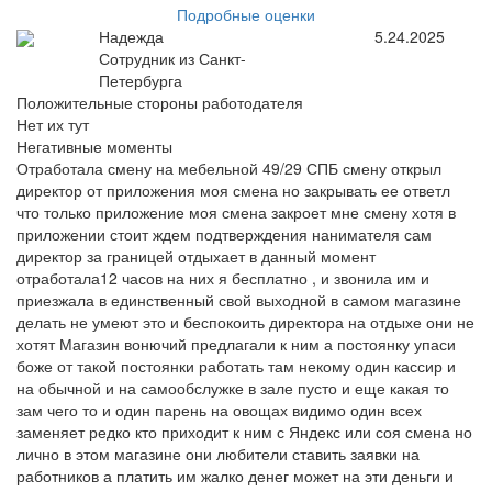
Подробные оценки
Надежда
5.24.2025
Сотрудник из Санкт-
Петербурга
Положительные стороны работодателя
Нет их тут
Негативные моменты
Отработала смену на мебельной 49/29 СПБ смену открыл
директор от приложения моя смена но закрывать ее ответл
что только приложение моя смена закроет мне смену хотя в
приложении стоит ждем подтверждения нанимателя сам
директор за границей отдыхает в данный момент
отработала12 часов на них я бесплатно , и звонила им и
приезжала в единственный свой выходной в самом магазине
делать не умеют это и беспокоить директора на отдыхе они не
хотят Магазин вонючий предлагали к ним а постоянку упаси
боже от такой постоянки работать там некому один кассир и
на обычной и на самообслужке в зале пусто и еще какая то
зам чего то и один парень на овощах видимо один всех
заменяет редко кто приходит к ним с Яндекс или соя смена но
лично в этом магазине они любители ставить заявки на
работников а платить им жалко денег может на эти деньги и