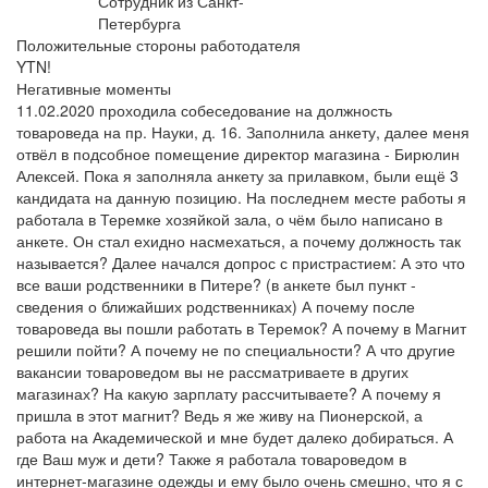
Сотрудник из Санкт-
Петербурга
Положительные стороны работодателя
YTN!
Негативные моменты
11.02.2020 проходила собеседование на должность
товароведа на пр. Науки, д. 16. Заполнила анкету, далее меня
отвёл в подсобное помещение директор магазина - Бирюлин
Алексей. Пока я заполняла анкету за прилавком, были ещё 3
кандидата на данную позицию. На последнем месте работы я
работала в Теремке хозяйкой зала, о чём было написано в
анкете. Он стал ехидно насмехаться, а почему должность так
называется? Далее начался допрос с пристрастием: А это что
все ваши родственники в Питере? (в анкете был пункт -
сведения о ближайших родственниках) А почему после
товароведа вы пошли работать в Теремок? А почему в Магнит
решили пойти? А почему не по специальности? А что другие
вакансии товароведом вы не рассматриваете в других
магазинах? На какую зарплату рассчитываете? А почему я
пришла в этот магнит? Ведь я же живу на Пионерской, а
работа на Академической и мне будет далеко добираться. А
где Ваш муж и дети? Также я работала товароведом в
интернет-магазине одежды и ему было очень смешно, что я с