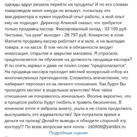
одежды вдруг решила перейти на продукты! И по его словам
товароведом меня никуда не возьмут, поскольку это
зам.директора и нужен подобный опыт работы, а мой опыт
ему не подходит. Директор Алексей сказал, что требуется
только продавец-кассир. Фиксированный оклад - 33 100 руб.
Чистыми, "на руки" выходит - 28 797 руб. Конкретно в этом
Магните продавец-кассир работает и в зале, и на выкладке
товара, и на кассе. В том числе в обязанности входит
инкассация, открытие и закрытие магазина. Я спросила,
предполагается ли обучение на должность продавца-кассира?
И он опять заржал и даже не понял слово "предполагается".
На продавца-кассира проходит жёсткий конкурсный отбор из
многочисленных претендентов. Сложилось впечатление, что
набирают персонал из-за личного отношения. Как будто Вы
проходите кастинг в модельное агентство! Мне такое
отношение не понравилось изначально. Вполне вероятно, что
в процессе работы будут гнобить и травить бесконечно. В
конечном итоге я забрала анкету, ушла и не стала продолжать
выслушивать это издевательство! Зря потратила время и
деньги на проезд! Делайте выводы и обходите стороной эту
контору!!! По всем вопросам моя почта - zs0906@yandex.ru
Подробные оценки