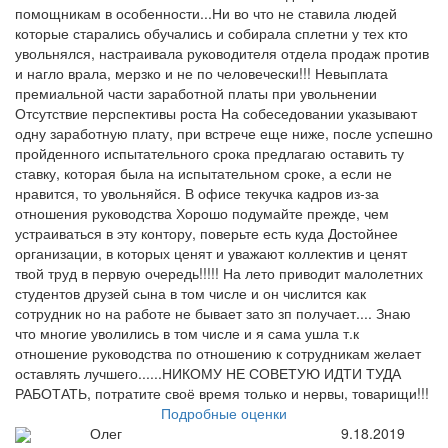
помощникам в особенности...Ни во что не ставила людей
которые старались обучались и собирала сплетни у тех кто
увольнялся, настраивала руководителя отдела продаж против
и нагло врала, мерзко и не по человечески!!! Невыплата
премиальной части заработной платы при увольнении
Отсутствие перспективы роста На собеседовании указывают
одну заработную плату, при встрече еще ниже, после успешно
пройденного испытательного срока предлагаю оставить ту
ставку, которая была на испытательном сроке, а если не
нравится, то увольняйся. В офисе текучка кадров из-за
отношения руководства Хорошо подумайте прежде, чем
устраиваться в эту контору, поверьте есть куда Достойнее
организации, в которых ценят и уважают коллектив и ценят
твой труд в первую очередь!!!!! На лето приводит малолетних
студентов друзей сына в том числе и он числится как
сотрудник но на работе не бывает зато зп получает.... Знаю
что многие уволились в том числе и я сама ушла т.к
отношение руководства по отношению к сотрудникам желает
оставлять лучшего......НИКОМУ НЕ СОВЕТУЮ ИДТИ ТУДА
РАБОТАТЬ, потратите своё время только и нервы, товарищи!!!
Подробные оценки
Олег
9.18.2019