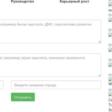
Руководство
Карьерный рост
О
О
О
О
О
О
Отправить