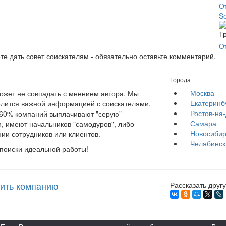
От
So
О
те дать совет соискателям - обязательно оставьте комментарий.
Города
Москва
жет не совпадать с мнением автора. Мы
Екатеринб
елится важной информацией с соискателями,
Ростов-на
е 60% компаний выплачивают "серую"
Самара
, имеют начальников "самодуров", либо
Новосибир
ии сотрудников или клиентов.
Челябинск
 поиски идеальной работы!
ить компанию
Рассказать другу