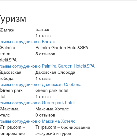
Туризм
Баггаж
1
отзыв
тзывы сотрудников о Баггаж
Palmira Garden Hotel&SPA
5
отзывов
тзывы сотрудников о Palmira Garden Hotel&SPA
Даховская Слобода
1
отзыв
тзывы сотрудников о Даховская Слобода
Green park hotel
1
отзыв
зывы сотрудников о Green park hotel
Максима Хотелс
0
отзывов
тзывы сотрудников о Максима Хотелс
Triiips.com – бронирование
экскурсий и туров