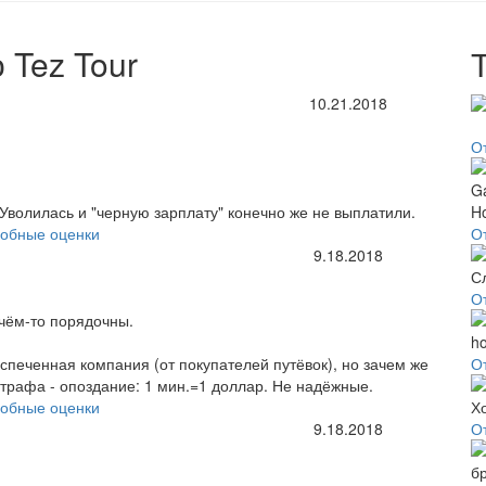
 Tez Tour
10.21.2018
О
 Уволилась и "черную зарплату" конечно же не выплатили.
обные оценки
О
9.18.2018
О
В чём-то порядочны.
спеченная компания (от покупателей путёвок), но зачем же
От
трафа - опоздание: 1 мин.=1 доллар. Не надёжные.
обные оценки
9.18.2018
О