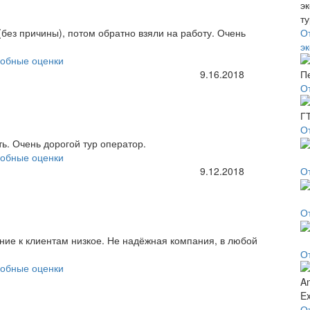
(без причины), потом обратно взяли на работу. Очень
О
эк
обные оценки
9.16.2018
О
О
ь. Очень дорогой тур оператор.
обные оценки
9.12.2018
О
От
ние к клиентам низкое. Не надёжная компания, в любой
От
обные оценки
О