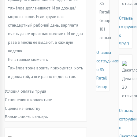
X5
отзыво
тяжёлое доплачивают. И за дожди/
Retail
морозы тоже. Если трудиться
Отзывы
Group
стандартный рабочий день, зарплата
сотрудни
101
очень даже приятная выходит. И не два
о
отзыв
раза в месяц её выдают, а каждую
SPAR
неделю.
Отзывы
Негативные моменты
сотрудников
Тяжёлое тоже возить приходится, хоть
о X5
и доплатой, а всё равно недостаток.
Retail
Декатл
Group
20
Условия оплаты труда
отзыво
Отношения в коллективе
Оценка начальству
Отзывы
Возможность карьеры
сотрудни
о
Декатло