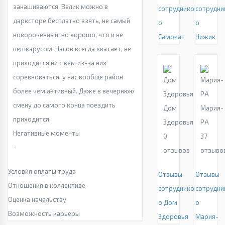
занашиваются. Велик можно в
сотрудников
сотрудни
дарксторе бесплатно взять, не самый
о
о
новороченный, но хорошо, что и не
Самокат
Чижик
пешкарусом. Часов всегда хватает, не
приходится ни с кем из-за них
соревноваться, у нас вообще район
более чем активный. Даже в вечернюю
смену до самого конца поездить
Дом
Мария-
приходится.
Здоровья
РА
Негативные моменты
0
37
-
отзывов
отзыво
Условия оплаты труда
Отзывы
Отзывы
Отношения в коллективе
сотрудников
сотрудни
Оценка начальству
о Дом
о
Возможность карьеры
Здоровья
Мария-