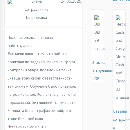
Елена
24.06.2026
Сотрудник из
Геленджика
OBI
Положительные стороны
29
работодателя
отзывов
Для меня плюс в том, что работа
Metro
понятная по задачам: приемка, сроки,
Отзывы
Cash
контроль товара, порядок на точке.
сотрудников
and
Знаешь зону своей ответственности,
о OBI
Carry
так скажем. Обучение было полезное,
83
не формальное. Коллектив у нас тоже
отзыва
нормальный, без лишней токсичности.
Зарплата белая, график четкий, это
Отзывы
тоже большой плюс.
сотрудни
Негативные моменты
о