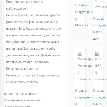
8
Положительные стороны
Отзывы
отзыво
работодателя
сотрудников
Первое время было не очень просто
о
Отзывы
рассчитать график на следующие 2
Монетка
сотрудни
недели. Но сейчас уже привык. Катаю
о Твой
полные 8 часов рабочего дня, редко
дом
беру больше, километраж выходит
приличный. Зарплата вполне себе
достойная получается. Да и не скажу,
что прямо-таки с ног валюсь.
Мегамарт
IKEA
Негативные моменты
8
8
Не всегда просто на 2 недели вперед
отзывов
отзыво
график рассчитывать.
Отзывы
Отзывы
Условия оплаты труда
сотрудников
сотрудни
Отношения в коллективе
о
о IKEA
Оценка начальству