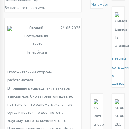
Мегамарт
Возможность карьеры
Евгений
24.06.2026
Дымов
Сотрудник из
12
Санкт-
отзыво
Петербурга
Отзывы
сотрудни
Положительные стороны
о
работодателя
Дымов
В принципе распределение заказов
адекватное. Оно автоматом идёт, но
нет такого, что одному тяжеленные
бутыли постоянно достаются, а
SPAR
другому чисто по мелочи что-то.
285
Примерно одинаково выходит. Но за