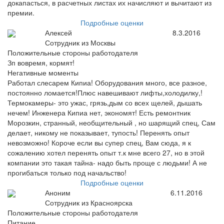
докапасться, в расчетных листах их начисляют и вычитают из
премии.
Подробные оценки
Алексей
8.3.2016
Сотрудник из Москвы
Положительные стороны работодателя
Зп вовремя, кормят!
Негативные моменты
Работал слесарем Кипиа! Оборудования много, все разное,
постоянно ломается!Плюс навешивают лифты,холодилку,!
Термокамеры- это ужас, грязь,дым со всех щелей, дышать
нечем! Инженера Кипиа нет, экономят! Есть ремонтник
Морозкин, странный, необщительный , но шарящий спец, Сам
делает, никому не показывает, тупость! Перенять опыт
невозможно! Короче если вы супер спец, Вам сюда, я к
сожалению хотел перенять опыт т.к мне всего 27, но в этой
компании это такая тайна- надо быть проще с людьми! А не
прогибаться только под начальство!
Подробные оценки
Аноним
6.11.2016
Сотрудник из Красноярска
Положительные стороны работодателя
Питание