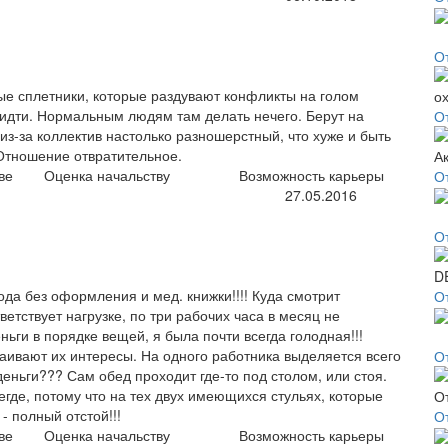
От
е сплетники, которые раздувают конфликты на голом
 идти. Нормальным людям там делать нечего. Берут на
О
, из-за коллектив настолько разношерстный, что хуже и быть
 Отношение отвратительное.
ве
Оценка начальству
Возможность карьеры
О
27.05.2016
О
года без оформления и мед. книжки!!!! Куда смотрит
О
етствует нагрузке, по три рабочих часа в месяц не
ьги в порядке вещей, я была почти всегда голодная!!!
таивают их интересы. На одного работника выделяется всего
О
деньги??? Сам обед проходит где-то под столом, или стоя.
егде, потому что на тех двух имеющихся стульях, которые
- полный отстой!!!
О
ве
Оценка начальству
Возможность карьеры