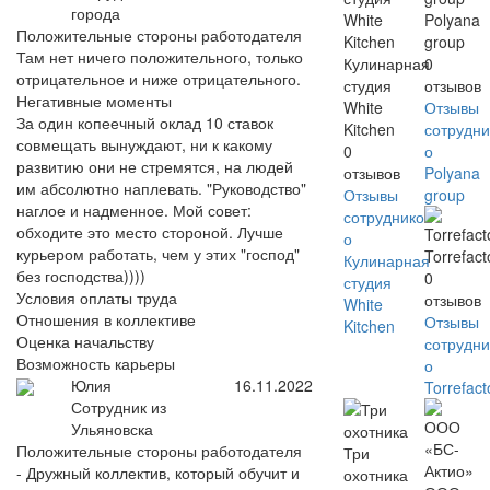
города
Polyana
Положительные стороны работодателя
group
Там нет ничего положительного, только
Кулинарная
0
отрицательное и ниже отрицательного.
студия
отзывов
Негативные моменты
White
Отзывы
За один копеечный оклад 10 ставок
Kitchen
сотрудни
совмещать вынуждают, ни к какому
0
о
развитию они не стремятся, на людей
отзывов
Polyana
им абсолютно наплевать. "Руководство"
Отзывы
group
наглое и надменное. Мой совет:
сотрудников
обходите это место стороной. Лучше
о
курьером работать, чем у этих "господ"
Torrefact
Кулинарная
без господства))))
0
студия
Условия оплаты труда
отзывов
White
Отношения в коллективе
Отзывы
Kitchen
Оценка начальству
сотрудни
Возможность карьеры
о
Юлия
16.11.2022
Torrefact
Сотрудник из
Ульяновска
Положительные стороны работодателя
Три
- Дружный коллектив, который обучит и
охотника