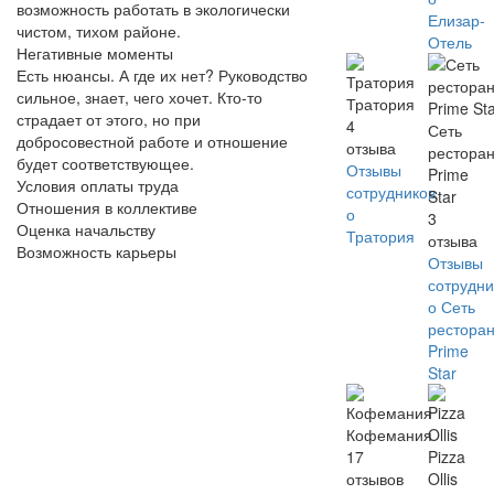
возможность работать в экологически
Елизар-
чистом, тихом районе.​​
Отель
Негативные моменты
Есть нюансы. А где их нет? Руководство
сильное, знает, чего хочет. Кто-то
Тратория
страдает от этого, но при
4
Сеть
добросовестной работе и отношение
отзыва
рестора
будет соответствующее.
Отзывы
Prime
Условия оплаты труда
сотрудников
Star
Отношения в коллективе
о
3
Оценка начальству
Тратория
отзыва
Возможность карьеры
Отзывы
сотрудни
о Сеть
рестора
Prime
Star
Кофемания
17
Pizza
отзывов
Ollis