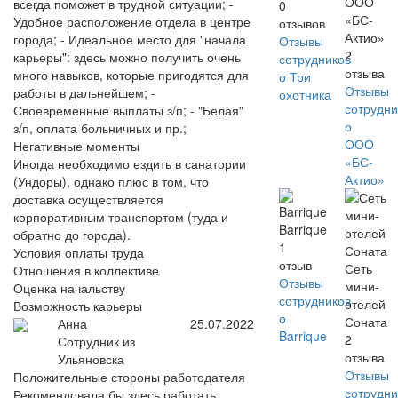
ООО
всегда поможет в трудной ситуации; -
0
«БС-
Удобное расположение отдела в центре
отзывов
Актио»
города; - Идеальное место для "начала
Отзывы
2
карьеры": здесь можно получить очень
сотрудников
отзыва
много навыков, которые пригодятся для
о Три
Отзывы
работы в дальнейшем; -
охотника
сотрудни
Своевременные выплаты з/п; - "Белая"
о
з/п, оплата больничных и пр.;
ООО
Негативные моменты
«БС-
Иногда необходимо ездить в санатории
Актио»
(Ундоры), однако плюс в том, что
доставка осуществляется
корпоративным транспортом (туда и
Barrique
обратно до города).
1
Условия оплаты труда
отзыв
Сеть
Отношения в коллективе
Отзывы
мини-
Оценка начальству
сотрудников
отелей
Возможность карьеры
о
Соната
Анна
25.07.2022
Barrique
2
Сотрудник из
отзыва
Ульяновска
Отзывы
Положительные стороны работодателя
сотрудни
Рекомендовала бы здесь работать,