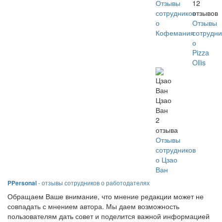
Отзывы
12
сотрудников
отзывов
о
Отзывы
Кофемания
сотрудни
о
Pizza
Ollis
Цзао
Ван
2
отзыва
Отзывы
сотрудников
о Цзао
Ван
PPersonal
- отзывы сотрудников о работодателях
Обращаем Ваше внимание, что мнение редакции может не
совпадать с мнением автора. Мы даем возможность
пользователям дать совет и поделится важной информацией