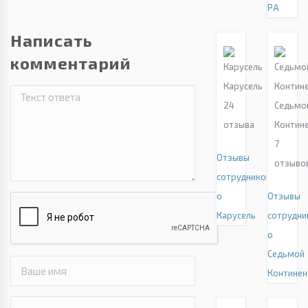
РА
Написать
комментарий
Карусель
24
Седьмо
отзыва
Контин
7
Отзывы
отзыво
сотрудников
о
Отзывы
Карусель
сотрудни
о
Седьмой
Континен