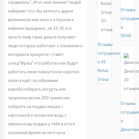
справились"...Итог,моё мнение:"людей
Retail
Отзывы
набирают что-бы заткнуть дырки
Group
сотрудни
временно(в мае много отпусков и
101
о
майские праздники...зп 32-35 это
отзыв
SPAR
просто миф,такие деньги получают
Отзывы
люди которые работают с основания и
сотрудников
которым в приоритет ставят
о X5
склад"Фрэш" кто работал или будут
Retail
Декатл
работать меня поймут(если коротко
Group
20
оплата идёт за собранные
отзыво
короба:собирать йогурты или
творожки весом 200 грамм или
Отзывы
собирать на поддон мешки с
сотрудни
картошкой и луком или воду с
о
пивом,когда поддон у тебя в итоге
Декатло
огромный время на него куча