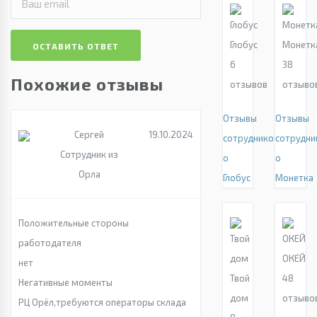
Глобус
Монетк
ОСТАВИТЬ ОТВЕТ
6
38
Похожие отзывы
отзывов
отзыво
Отзывы
Отзывы
Сергей
19.10.2024
сотрудников
сотрудни
Сотрудник из
о
о
Орла
Глобус
Монетка
Положительные стороны
работодателя
ОКЕЙ
нет
Твой
48
Негативные моменты
дом
отзыво
РЦ Орёл,требуются операторы склада