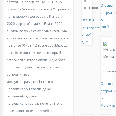
8
постоянно,обещают "32-35".Скажу
Отзывы
отзывов
сразу о з/п т.к это основное.Устроился
сотрудни
по трудовому договору с 11 апреля
Отзывы
о
2020 и проработал до 15 мая 2020
сотрудников
ОКЕЙ
вцелом получил самую унизительную
о Твой
з/п за всю свою трудовую жизнь(а это
дом
не менее 10 лет) 12 тысяч руб!!!Вкраце
на собеседовании золотые горы!!!
Мегама
Устроился,быстрое обучение,работа
8
простая,обучал опытный рядовой
отзыво
сотрудник,всё
доступно,грамотно.Кстати о
Отзывы
коллективе,он вполне даже
сотрудни
отличный(рядовой
о
коллектив),работают очень много
Мегамар
нелегалов(тоже норм ребята)