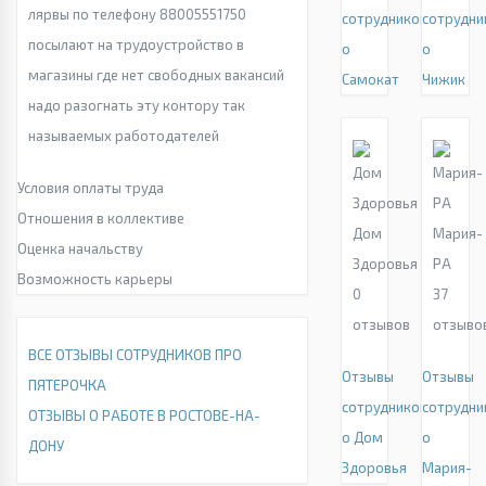
лярвы по телефону 88005551750
сотрудников
сотрудни
посылают на трудоустройство в
о
о
магазины где нет свободных вакансий
Самокат
Чижик
надо разогнать эту контору так
называемых работодателей
Условия оплаты труда
Отношения в коллективе
Дом
Мария-
Оценка начальству
Здоровья
РА
Возможность карьеры
0
37
отзывов
отзыво
ВСЕ ОТЗЫВЫ СОТРУДНИКОВ ПРО
Отзывы
Отзывы
ПЯТЕРОЧКА
сотрудников
сотрудни
ОТЗЫВЫ О РАБОТЕ В РОСТОВЕ-НА-
о Дом
о
ДОНУ
Здоровья
Мария-