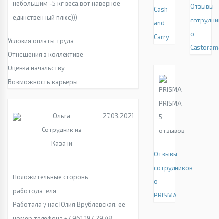
небольшим -5 кг веса,вот наверное
Отзывы
Cash
единственный плюс)))
сотрудни
and
о
Carry
Условия оплаты труда
Castoram
Отношения в коллективе
Оценка начальству
Возможность карьеры
PRISMA
Ольга
27.03.2021
5
Сотрудник из
отзывов
Казани
Отзывы
сотрудников
Положительные стороны
о
работодателя
PRISMA
Работала у нас Юлия Врублевская, ее
номер телефона +7 961 197 29 48.