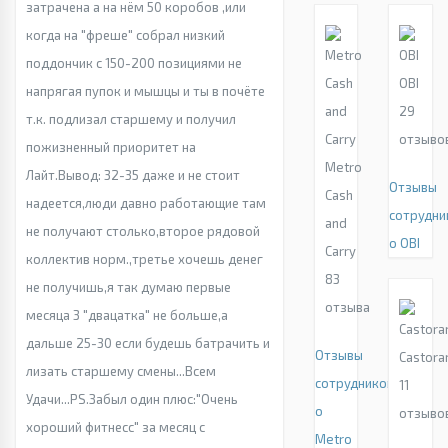
затрачена а на нём 50 коробов ,или
когда на "фреше" собрал низкий
поддончик с 150-200 позициями не
OBI
напрягая пупок и мышцы и ты в почёте
29
т.к. подлизал старшему и получил
отзыво
пожизненный приоритет на
Metro
Лайт.Вывод: 32-35 даже и не стоит
Отзывы
Cash
надеется,люди давно работающие там
сотрудни
and
не получают столько,второе рядовой
о OBI
Carry
коллектив норм.,третье хочешь денег
83
не получишь,я так думаю первые
отзыва
месяца 3 "двацатка" не больше,а
дальше 25-30 если будешь батрачить и
Отзывы
Castor
лизать старшему смены...Всем
сотрудников
11
Удачи...PS.Забыл один плюс:"Очень
о
отзыво
хороший фитнесс" за месяц с
Metro