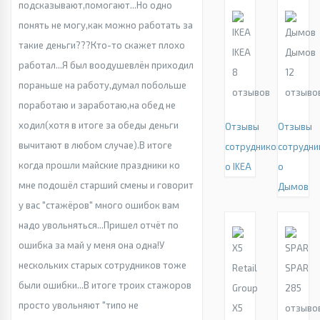
подсказывают,помогают...Но одно
понять не могу,как можно работать за
такие деньги???Кто-то скажет плохо
IKEA
Дымов
работал...Я был воодушевлён приходил
8
12
пораньше на работу,думал побольше
отзывов
отзыво
поработаю и заработаю,на обед не
ходил(хотя в итоге за обеды деньги
Отзывы
Отзывы
вычитают в любом случае).В итоге
сотрудников
сотрудни
когда прошли майские праздники ко
о IKEA
о
мне подошёл старший смены и говорит
Дымов
у вас "стажёров" много ошибок вам
надо увольняться...Пришел отчёт по
ошибка за май у меня она одна!У
нескольких старых сотрудников тоже
SPAR
были ошибки...В итоге троих стажоров
285
просто увольняют "типо не
X5
отзыво