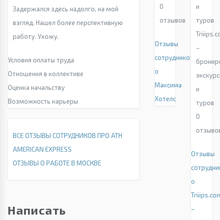
0
Задержался здесь надолго, на мой
отзывов
взгляд. Нашел более перспективную
Triiips.
работу. Ухожу.
Отзывы
–
сотрудников
Условия оплаты труда
бронир
о
Отношения в коллективе
экскурс
Максима
Оценка начальству
и
Хотелс
Возможность карьеры
туров
0
отзыво
ВСЕ ОТЗЫВЫ СОТРУДНИКОВ ПРО ATH
AMERICAN EXPRESS
Отзывы
ОТЗЫВЫ О РАБОТЕ В МОСКВЕ
сотрудни
о
Triiips.co
Написать
–