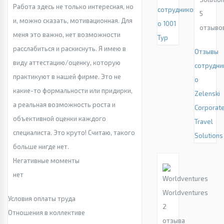
Работа здесь не только интересная, но
сотрудников
5
и, можно сказать, мотивационная. Для
о 1001
отзыво
меня это важно, нет возможности
Тур
расслабиться и раскиснуть. Я имею в
Отзывы
виду аттестацию/оценку, которую
сотрудни
практикуют в нашей фирме. Это не
о
какие-то формальности или придирки,
Zelenski
а реальная возможность роста и
Corporat
объективной оценки каждого
Travel
специалиста. Это круто! Считаю, такого
Solutions
больше нигде нет.
Негативные моменты
нет
Worldventures
Условия оплаты труда
2
Отношения в коллективе
отзыва