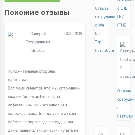
Отзывы
о СПБ
Похожие отзывы
сотрудников
ГБУ
о We
ГТИБ
Валерий
30.10.2019
Go
Сотрудник из
Trip,
Москвы
Петербург
Festwa
0
Положительные стороны
отзыво
работодателя
Вот люди смеются, что мы, сотрудники,
Отзывы
хвалим American Express за
сотрудни
кофемашины, микроволновки и
о
холодильники... Но я до этого 2 года
Festway
работал в фирме, где сотрудникам
даже чайник электрический купить не