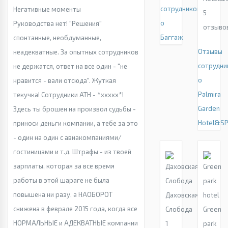
сотрудников
Негативные моменты
5
о
Руководства нет! "Решения"
отзыво
Баггаж
спонтанные, необдуманные,
Отзывы
неадекватные. За опытных сотрудников
сотрудни
не держатся, ответ на все один - "не
о
нравится - вали отсюда". Жуткая
Palmira
текучка! Сотрудники ATH - *xxxxx*!
Garden
Здесь ты брошен на произвол судьбы -
Hotel&S
приноси деньги компании, а тебе за это
- один на один с авиакомпаниями/
гостиницами и т.д. Штрафы - из твоей
зарплаты, которая за все время
работы в этой шараге не была
повышена ни разу, а НАОБОРОТ
Даховская
снижена в феврале 2015 года, когда все
Слобода
Green
НОРМАЛЬНЫЕ и АДЕКВАТНЫЕ компании
1
park