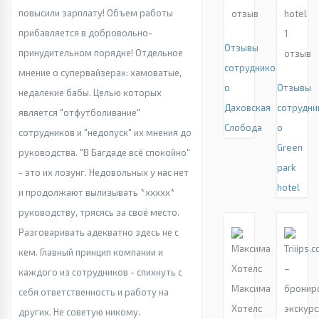
повысили зарплату! Объем работы
отзыв
hotel
прибавляется в добровольно-
1
Отзывы
принудительном порядке! Отдельное
отзыв
сотрудников
мнение о супервайзерах: хамоватые,
о
Отзывы
недалекие бабы. Целью которых
Даховская
сотрудни
является "отфутболивание"
Слобода
о
сотрудников и "недопуск" их мнения до
Green
руководства. "В Багдаде всё спокойно"
park
- это их лозунг. Недовольных у нас нет
hotel
и продолжают вылизывать *xxxxx*
руководству, трясясь за своё место.
Разговаривать адекватно здесь не с
кем. Главный принцип компании и
каждого из сотрудников - спихнуть с
Максима
себя ответственность и работу на
Хотелс
других. Не советую никому.