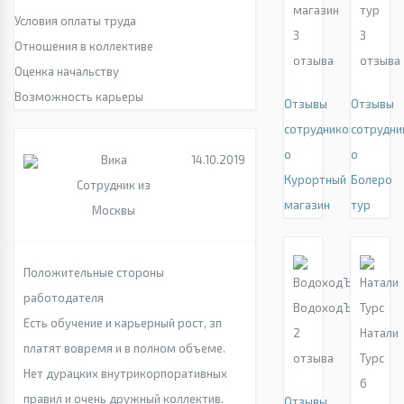
магазин
тур
Условия оплаты труда
3
3
Отношения в коллективе
отзыва
отзыва
Оценка начальству
Возможность карьеры
Отзывы
Отзывы
сотрудников
сотрудни
о
о
Вика
14.10.2019
Курортный
Болеро
Сотрудник из
магазин
тур
Москвы
Положительные стороны
работодателя
ВодоходЪ
Есть обучение и карьерный рост, зп
2
Натали
платят вовремя и в полном объеме.
отзыва
Турс
Нет дурацких внутрикорпоративных
6
правил и очень дружный коллектив.
Отзывы