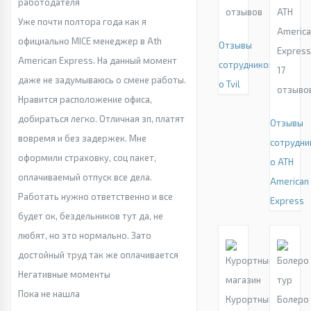
работодателя
отзывов
ATH
Уже почти полтора года как я
Americ
официально MICE менеджер в Ath
Отзывы
Expres
American Express. На данный момент
сотрудников
17
даже не задумываюсь о смене работы.
о Tvil
отзыво
Нравится расположение офиса,
добираться легко. Отличная зп, платят
Отзывы
вовремя и без задержек. Мне
сотрудни
оформили страховку, соц пакет,
о ATH
оплачиваемый отпуск все дела.
American
Работать нужно ответственно и все
Express
будет ок, бездельников тут да, не
любят, но это нормально. Зато
достойный труд так же оплачивается
Негативные моменты
Пока не нашла
Курортный
Болеро