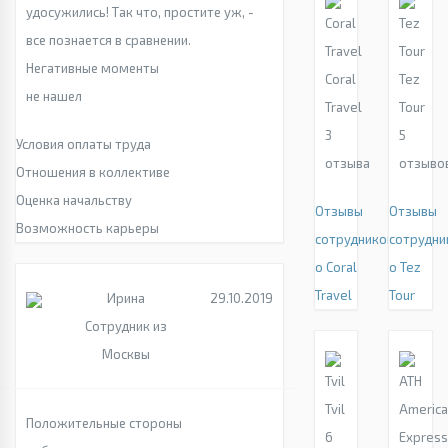
удосужились! Так что, простите уж, -
все познается в сравнении.
Негативные моменты
Coral
Tez
не нашел
Travel
Tour
3
5
Условия оплаты труда
отзыва
отзыво
Отношения в коллективе
Оценка начальству
Отзывы
Отзывы
Возможность карьеры
сотрудников
сотрудни
о Coral
о Tez
Travel
Tour
Ирина
29.10.2019
Сотрудник из
Москвы
Tvil
Положительные стороны
6