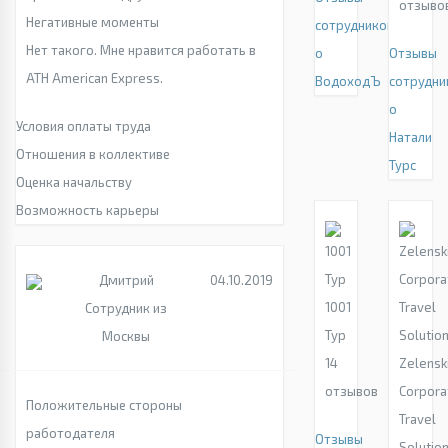
отзыво
Негативные моменты
сотрудников
Нет такого. Мне нравится работать в
о
Отзывы
АТН American Express.
ВодоходЪ
сотрудни
о
Условия оплаты труда
Натали
Отношения в коллективе
Турс
Оценка начальству
Возможность карьеры
Дмитрий
04.10.2019
1001
Сотрудник из
Тур
Москвы
14
Zelensk
отзывов
Corpora
Положительные стороны
Travel
работодателя
Отзывы
Solutio