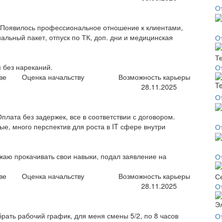
О
. Появилось профессиональное отношение к клиентами,
льный пакет, отпуск по ТК, доп. дни и медицинская
О
 без нареканий.
О
ве
Оценка начальству
Возможность карьеры
28.11.2025
О
ата без задержек, все в соответствии с договором.
е, много перспектив для роста в IT сфере внутри
О
жаю прокачивать свои навыки, подал заявление на
О
ве
Оценка начальству
Возможность карьеры
28.11.2025
О
ать рабочий график, для меня смены 5/2, по 8 часов
О