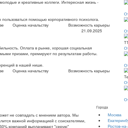
молодые и креативные коллеги. Интересная жизнь -
О
ю пользоваться помощью корпоративного психолога.
ве
Оценка начальству
Возможность карьеры
21.09.2025
О
бильность. Оплата в рынке, хорошая социальная
О
омыми призами, премируют по результатам работы.
еренций в нашей нише.
О
ве
Оценка начальству
Возможность карьеры
О
О
Города
Москва
жет не совпадать с мнением автора. Мы
Екатеринб
елится важной информацией с соискателями,
Ростов-на
е 60% компаний выплачивают "серую"