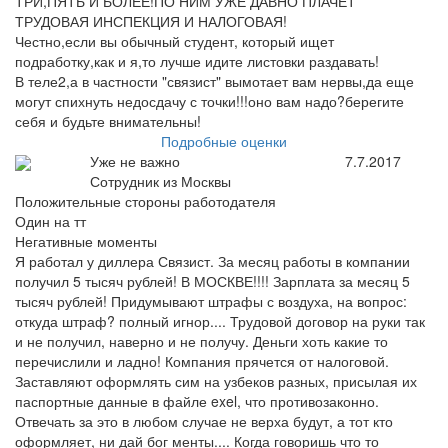
ТРИ,ПЯТЬ И БОЛЕЕ!ПО НИМ УЖЕ ДАВНО ПЛАЧЕТ
ТРУДОВАЯ ИНСПЕКЦИЯ И НАЛОГОВАЯ!
Честно,если вы обычный студент, который ищет
подработку,как и я,то лучше идите листовки раздавать!
В теле2,а в частности "связист" вымотает вам нервы,да еще
могут спихнуть недосдачу с точки!!!оно вам надо?берегите
себя и будьте внимательны!
Подробные оценки
Уже не важно
7.7.2017
Сотрудник из Москвы
Положительные стороны работодателя
Один на тт
Негативные моменты
Я работал у диллера Связист. За месяц работы в компании
получил 5 тысяч рублей! В МОСКВЕ!!!! Зарплата за месяц 5
тысяч рублей! Придумывают штрафы с воздуха, на вопрос:
откуда штраф? полный игнор.... Трудовой договор на руки так
и не получил, наверно и не получу. Деньги хоть какие то
перечислили и ладно! Компания прячется от налоговой.
Заставляют оформлять сим на узбеков разных, присылая их
паспортные данные в файле exel, что противозаконно.
Отвечать за это в любом случае не верха будут, а тот кто
оформляет, ни дай бог менты.... Когда говоришь что то