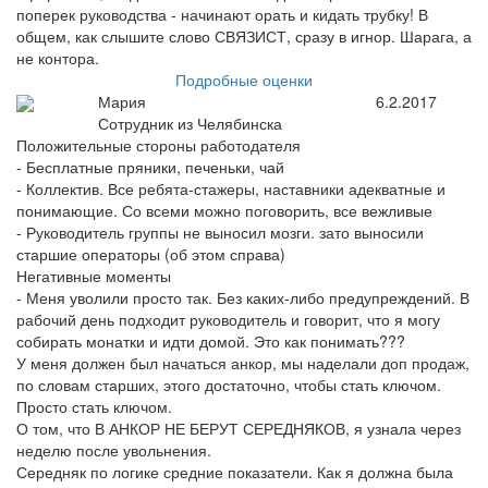
поперек руководства - начинают орать и кидать трубку! В
общем, как слышите слово СВЯЗИСТ, сразу в игнор. Шарага, а
не контора.
Подробные оценки
Мария
6.2.2017
Сотрудник из Челябинска
Положительные стороны работодателя
- Бесплатные пряники, печеньки, чай
- Коллектив. Все ребята-стажеры, наставники адекватные и
понимающие. Со всеми можно поговорить, все вежливые
- Руководитель группы не выносил мозги. зато выносили
старшие операторы (об этом справа)
Негативные моменты
- Меня уволили просто так. Без каких-либо предупреждений. В
рабочий день подходит руководитель и говорит, что я могу
собирать монатки и идти домой. Это как понимать???
У меня должен был начаться анкор, мы наделали доп продаж,
по словам старших, этого достаточно, чтобы стать ключом.
Просто стать ключом.
О том, что В АНКОР НЕ БЕРУТ СЕРЕДНЯКОВ, я узнала через
неделю после увольнения.
Середняк по логике средние показатели. Как я должна была