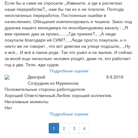
Если бы и сами не спросили ,,Извините, а где в расчетках
наши переработки?,, нам бы так их и не платили. Полгода
неоплаченых переработок. Постоянные ошибки в
начислениях. Обещания компенсировать и тишина. Закос под
дурачка нашего менеджера по монобрендовому каналу : ,,Я
вам премию дам за промо,,....,,Где премия?,, ,,А люди
покупали благодаря ей СИМ?,, ,,Люди просто покупали, н о
никто же не говорит , что вот девочки на улице подошли,, ,,Ну
и всё,,. И всё в таком роде. Так что ушёл и не жалею. И сейчас
за мной еще несколько человек уходят, даже те, кто работает
год а два. Теле, жди судов.
Подробные оценки
Дмитрий
9.6.2016
Сотрудник из Мурманска
Положительные стороны работодателя
Хороший Ответственный,Люблю хороший коллектив.
Негативные моменты
Нет
Подробные оценки
1
2
3
4