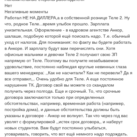
Нет
Негативные моменты
Работал НЕ НА ДИЛЛЕРА,а в собственной рознице Теле 2. Ну
что, родное Теле...время улыбок прошло. Зарплата
унизительная. Оформление - в кадровом агентстве Анкор,
шалаше, подобную которой ещё поискать надо. Т.е. обычный
уход от налогов. Для понимания: по факту вы будете работать
в Анкоре. И зарплату будут вам перечислять они. Хотя
офисные мальчики и девочки Теле 2 получают свою ЗП
напрямую от Теле. Поэтому вы получите незабываемое
удовольствие, постоянно наблюдая круглые невинных глаза
вашего менеджера: ,,Как не насчитали? Как не перевели? Да я
все отправил,,. Очень удобно для Теле. А еще постоянное
нарушение ТК. Договор свой вы можете со скандалом
получить через полгода. Еще и срочный. То, что срочные
договора заключаются только при определенных
обстоятельствах, например, временная работа (например,
постройка дома), и данные обстоятельства должны быть
указаны в договоре - Анкор не волнует. Так что через год вас
уволят с формулировкой ,,истек срок договора,, и наберут
новых студентов. Вам будут постоянно улыбаться,
уговаривать, говорить, что вот ещё немного надо подождать.