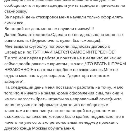
сообщили,что я принята,недели учить тарифы и приезжать на
стажировку.
За первый день стажировки меня научили только оформлять
симки.все.
Во второй же день меня не научили ничему!!!!
Далее была аттестация.Сдала я ее не идеально,но меня все
равно взяли. (Видимо,очень нужен был сменщик).
Мне выдали футболку,попросили подписать договор о
штрафах и по,ТУТ НАЧИНАЕТСЯ САМОЕ ИНТЕРЕСНОЕ!
Т.к.это моя первая работа,я понятия не имела,что да как,но
сейчас,пообщавшись с юристом , я знаю,ЧТО БРАТЬ ШТРАФЫ
НЕЗАКОННО!Но на этом подобное не закончилось.Мне не
отдали мою часть договора,мол,"директора нет,потом
заберете".
На следующий день меня поставили работать на точку. мало
того,что я ничего не знала,кроме оформления сим, так они и
имели наглость брать штрафы за неправильный отчет(никто
меня не учил его оформлять),за то,что не общаюсь с
клиентами по чек-листу.в итоге на второй же день ко мне
съехалось начальство,которое было крайне недовольно,что я
ничего не умею,только региональный менеджер приехал с
другого конца Москвы обучать меня.