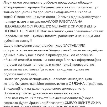
Лирическое отступление рабочем процессе:за обещали
20+проценты с продаж.На деле оказалось,что получают тут
только проценты.Эти проценты складываются из плана
теле2.У меня план в сутки стоял 12 симок в день,аксессуаров
на пару тысяч и так далее.АЛЛО!Я РАБОТАЛА НА
НЕБОЛЬШОМ ОСТРОВКЕ 2*2 МЕТРА!!!12 СИМОК В ДЕНЬ
ПРОДАТЬ НЕРЕАЛЬНО!Как выяснилось,они специально ставят
нереальные планы,чтобы платить работникам не 1000,а 300
рублей за смену!!!
Еще о нарушении закона:работников ЗАСТАВЛЯЛИ
оформлять так называемые "подарочные" симки на людей,чьи
данные были у нас в базе.К примеру,пришел человек за
обычной смской,а потом на него еще 3 левых оформили.(так
что если вы когда-то покупали симки теле2,проверьте, не
висит ли на вас "левак ",а то вот так ходишь и даже не
подозревает о таком).
Поняв,что дело безнадежно,я написала менеджеры,что
хотела бы уволиться.Мее ответили,что я ОБЯЗАНА отработать
2 недели(Но у на даже нормального договора нет).
В итоге я ушла оттуда,о чем ни капли не жалею.
Если вам кто-то из "связиста" начнет названивать(скорее
всего,это будет Ирина или Елизавета),СМЕЛО ШЛИТЕ ИХ НА