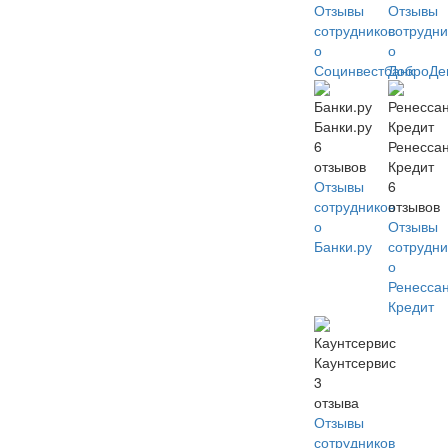
Отзывы
Отзывы
сотрудников
сотрудни
о
о
Социнвестбанк
ДоброДе
Банки.ру
6
Ренесса
отзывов
Кредит
Отзывы
6
сотрудников
отзывов
о
Отзывы
Банки.ру
сотрудни
о
Ренесса
Кредит
Каунтсервис
3
отзыва
Отзывы
сотрудников