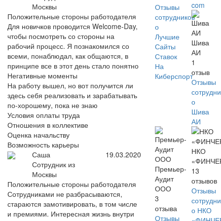
com
Москвы
Отзывы
Положительные стороны работодателя
сотрудников
Для новичков проводится Welcome-Day,
о
чтобы посмотреть со стороны на
Лучшие
Шива
рабочий процесс. Я познакомился со
Сайты
АИ
всеми, понаблюдал, как общаются, в
Ставок
1
принципе все в этот день стало понятно
На
отзыв
Негативные моменты
Киберспорт
Отзывы
На работу вышел, но вот получится ли
сотрудни
здесь себя реализовать и зарабатывать
о
по-хорошему, пока не знаю
Шива
Условия оплаты труда
АИ
Отношения в коллективе
Оценка начальству
Возможность карьеры
НКО
Саша
19.03.2020
«ФИНЧЕ
Сотрудник из
Премьер-
13
Москвы
Аудит
отзывов
Положительные стороны работодателя
ООО
Отзывы
Сотрудниками не разбрасываются,
3
сотрудни
стараются замотивировать, в том числе
отзыва
о НКО
и премиями. Интересная жизнь внутри
Отзывы
«ФИНЧЕ