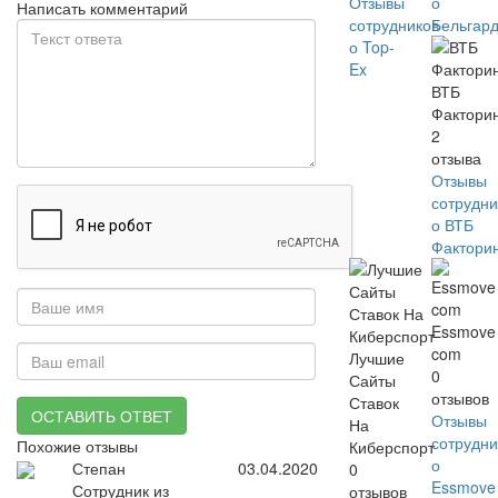
Отзывы
о
Написать комментарий
сотрудников
Бельгар
о Top-
Ex
ВТБ
Фактори
2
отзыва
Отзывы
сотрудни
о ВТБ
Фактори
Essmove
com
Лучшие
0
Сайты
отзывов
Ставок
ОСТАВИТЬ ОТВЕТ
Отзывы
На
сотрудни
Похожие отзывы
Киберспорт
о
Степан
03.04.2020
0
Essmove
Сотрудник из
отзывов