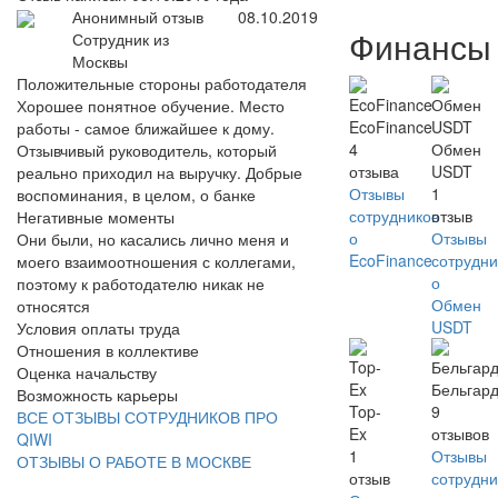
Анонимный отзыв
08.10.2019
Финансы
Сотрудник из
Москвы
Положительные стороны работодателя
Хорошее понятное обучение. Место
EcoFinance
работы - самое ближайшее к дому.
4
Обмен
Отзывчивый руководитель, который
отзыва
USDT
реально приходил на выручку. Добрые
Отзывы
1
воспоминания, в целом, о банке
сотрудников
отзыв
Негативные моменты
о
Отзывы
Они были, но касались лично меня и
EcoFinance
сотрудни
моего взаимоотношения с коллегами,
о
поэтому к работодателю никак не
Обмен
относятся
USDT
Условия оплаты труда
Отношения в коллективе
Оценка начальству
Бельгар
Возможность карьеры
Top-
9
ВСЕ ОТЗЫВЫ СОТРУДНИКОВ ПРО
Ex
отзывов
QIWI
1
Отзывы
ОТЗЫВЫ О РАБОТЕ В МОСКВЕ
отзыв
сотрудни