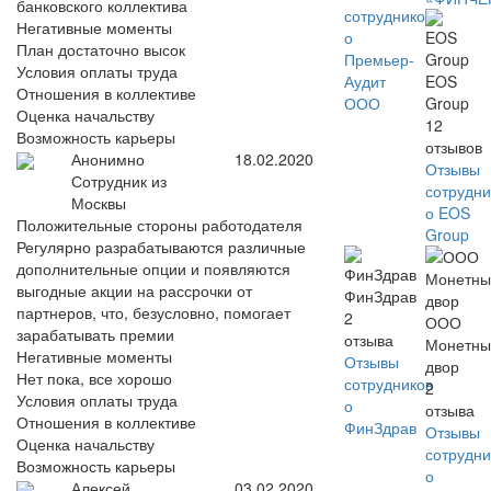
банковского коллектива
сотрудников
Негативные моменты
о
План достаточно высок
Премьер-
Условия оплаты труда
Аудит
EOS
Отношения в коллективе
ООО
Group
Оценка начальству
12
Возможность карьеры
отзывов
Анонимно
18.02.2020
Отзывы
Сотрудник из
сотрудни
Москвы
о EOS
Положительные стороны работодателя
Group
Регулярно разрабатываются различные
дополнительные опции и появляются
выгодные акции на рассрочки от
ФинЗдрав
партнеров, что, безусловно, помогает
2
ООО
зарабатывать премии
отзыва
Монетны
Негативные моменты
Отзывы
двор
Нет пока, все хорошо
сотрудников
2
Условия оплаты труда
о
отзыва
Отношения в коллективе
ФинЗдрав
Отзывы
Оценка начальству
сотрудни
Возможность карьеры
о
Алексей
03.02.2020