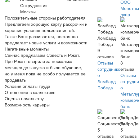
ООО
Сотрудник из
Монетны
Москвы
двор
Положительные стороны работодателя
Предлагаем хорошую карту рассрочки и
хорошие условия пользования ей.
Также Банк развивается, постоянно
Ломбард
предлагает новые услуги и возможности
Победа
Металлу
Негативные моменты
9
коммерч
Сейчас предлагаем Совесть и Рокет.
отзывов
банк
Про Рокет говорили за несколько
Отзывы
3
месяцев до запуска и было обучение,
сотрудников
отзыва
но у меня пока не особо получается ее
о
Отзывы
продавать
Ломбард
сотрудни
Условия оплаты труда
Победа
о
Отношения в коллективе
Металлу
Оценка начальству
коммерч
Возможность карьеры
банк
Социнвестбанк
ДоброДе
5
5
отзывов
отзывов