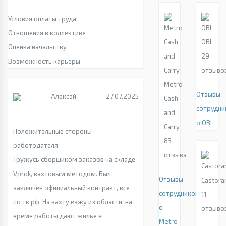
Условия оплаты труда
Отношения в коллективе
OBI
Оценка начальству
29
Возможность карьеры
отзыво
Metro
Отзывы
Алексей
27.07.2025
Cash
сотрудни
and
о OBI
Carry
Положительные стороны
83
работодателя
отзыва
Тружусь сборщиком заказов на складе
Vprok, вахтовым методом. Был
Отзывы
Castor
заключен официальный контракт, все
сотрудников
11
по тк рф. На вахту езжу из области, на
о
отзыво
время работы дают жилье в
Metro