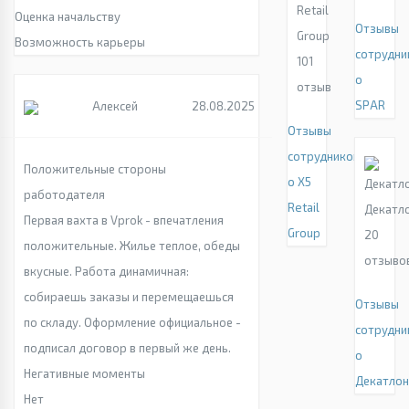
Retail
Оценка начальству
Отзывы
Group
Возможность карьеры
сотрудни
101
о
отзыв
SPAR
Алексей
28.08.2025
Отзывы
сотрудников
Положительные стороны
о X5
работодателя
Retail
Декатл
Первая вахта в Vprok - впечатления
Group
20
положительные. Жилье теплое, обеды
отзыво
вкусные. Работа динамичная:
собираешь заказы и перемещаешься
Отзывы
по складу. Оформление официальное -
сотрудни
подписал договор в первый же день.
о
Негативные моменты
Декатло
Нет