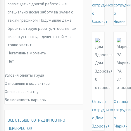
совмещать с другой работой – я
сотрудников
сотрудни
специально искал работу за рулем с
о
о
таким графиком. Подумываю даже
Самокат
Чижик
бросить вторую работу, чтобы не так
сильно уставать, а денег с этой мне
точно хватит.
Негативные моменты
Нет
Дом
Мария-
Здоровья
РА
Условия оплаты труда
0
37
Отношения в коллективе
отзывов
отзыво
Оценка начальству
Возможность карьеры
Отзывы
Отзывы
сотрудников
сотрудни
о Дом
о
ВСЕ ОТЗЫВЫ СОТРУДНИКОВ ПРО
Здоровья
Мария-
ПЕРЕКРЕСТОК