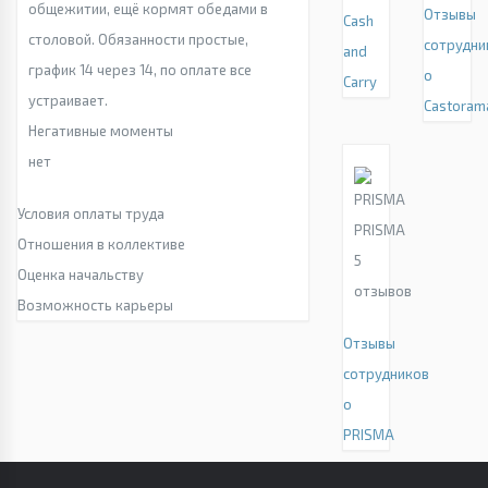
общежитии, ещё кормят обедами в
Отзывы
Cash
столовой. Обязанности простые,
сотрудни
and
график 14 через 14, по оплате все
о
Carry
устраивает.
Castoram
Негативные моменты
нет
Условия оплаты труда
PRISMA
Отношения в коллективе
5
Оценка начальству
отзывов
Возможность карьеры
Отзывы
сотрудников
о
PRISMA