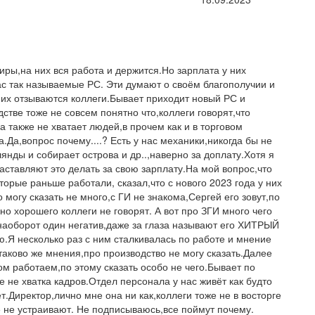
ры,на них вся работа и держится.Но зарплата у них
ас так называемые РС. Эти думают о своём благополучии и
о них отзываются коллеги.Бывает приходит новый РС и
стве тоже не совсем понятно что,коллеги говорят,что
а также не хватает людей,в прочем как и в торговом
.Да,вопрос почему....? Есть у нас механики,никогда бы не
янды и собирает острова и др..,наверно за доплату.Хотя я
заставляют это делать за свою зарплату.На мой вопрос,что
торые раньше работали, сказал,что с нового 2023 года у них
 могу сказать не много,с ГИ не знакома,Сергей его зовут,по
но хорошего коллеги не говорят. А вот про ЗГИ много чего
а,наоборот один негатив,даже за глаза называют его ХИТРЫЙ
Я несколько раз с ним сталкивалась по работе и мнение
аково же мнения,про производство не могу сказать.Далее
ом работаем,по этому сказать особо не чего.Бывает по
 не хватка кадров.Отдел персонала у нас живёт как будто
.Директор,лично мне она ни как,коллеги тоже не в восторге
ё не устраивают. Не подписываюсь,все поймут почему.