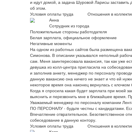
и идут домой, а задача Шуровой Ларисы заставить 
об этом.
Условия оплаты труда
Отношения в коллекти
Анна
Сотрудник из города
Положительные стороны работодателя
Белая зарплата, официальное оформление
Негативные моменты
На одном из работных сайтов была размещена вакан
Симонова. В описании указывался неполный рабочи
сам. Меня заинтересовала вакансия, так как уже ес
девушка из колл-центра пригласила на собеседован
и заполнив анкету, менеджер по персоналу проводи
данную вакансию она ничего не знает и что ей нужн
некоторое время она наконец вернулась с клочком 
Когда я спросила какая будет зарплата при моей за
выяснить и перезвонить мне в ближайшее время. Пр
Уважаемый менеджер по персоналу компании Лент
ПО ПЕРСОНАЛУ - будьте честны с кандидатами. Есл
Впечатление отвратительное. Безответственное от
собеседование в данную контору.
Условия оплаты труда
Отношения в коллекти
Катя