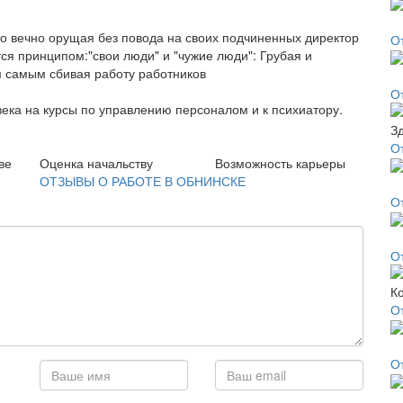
то вечно орущая без повода на своих подчиненных директор
О
ся принципом:"свои люди" и "чужие люди": Грубая и
м самым сбивая работу работников
О
а на курсы по управлению персоналом и к психиатору.
О
ве
Оценка начальству
Возможность карьеры
ОТЗЫВЫ О РАБОТЕ В ОБНИНСКЕ
О
О
О
О