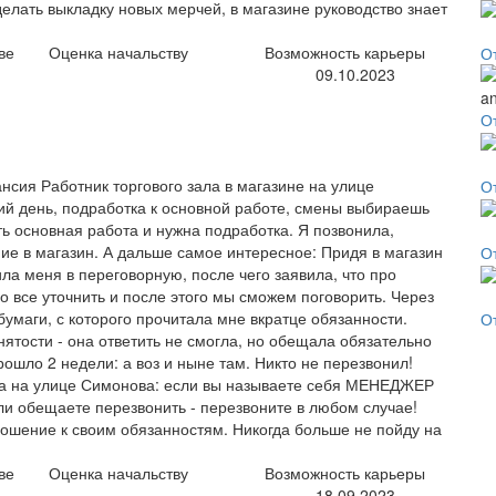
делать выкладку новых мерчей, в магазине руководство знает
ве
Оценка начальству
Возможность карьеры
О
09.10.2023
О
сия Работник торгового зала в магазине на улице
О
й день, подработка к основной работе, смены выбираешь
ть основная работа и нужна подработка. Я позвонила,
ие в магазин. А дальше самое интересное: Придя в магазин
О
ла меня в переговорную, после чего заявила, что про
о все уточнить и после этого мы сможем поговорить. Через
бумаги, с которого прочитала мне вкратце обязанности.
О
нятости - она ответить не смогла, но обещала обязательно
ошло 2 недели: а воз и ныне там. Никто не перезвонил!
а на улице Симонова: если вы называете себя МЕНЕДЖЕР
и обещаете перезвонить - перезвоните в любом случае!
ношение к своим обязанностям. Никогда больше не пойду на
ве
Оценка начальству
Возможность карьеры
18.09.2023