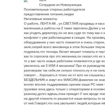
Сотрудник из Новокузнецка
Положительные стороны работодателя
предоставление питания,скидки
Негативные моменты
О работе, ЛЕНТА-86 , ул.СВЕТЛАЯ,продавцы и касси
маленькая,а работы на 2 таких зарплаты.Далее у н
как угодить директору,но не все,судя по тому как 
конфликт с уже работающими в секции. На производ
оборудование у них часто ломается и очень старое,
зале,скорей всего виновница в этом большая текучка
подумала,что технарь бегает вешает плакаты и гирл
как то спросила про это механика,он сказал,что их 
то у вас часто новые работники появляются,а где ко
уволилось аж 3 ИЛИ 4 механика! Про их руководство
разговорам так себе,ни сильно плохого,ну и ни силь
говорят... Хорошего,я точно ни от кого ни слышал
БЕЗДЕЛЬНИК и зовут его МАКСИМ,фамилии не знаю.
коллег вполне поддерживаю,причем наши РС-ники т
грузовая зона,здесь только с операторами в основн
разному,долго ждёшь,пока приедет.У них вроде тоже
на другой планете,то решаются наши вопросы.то нет
от неё.Говорят,что она увольняет людей,которые е