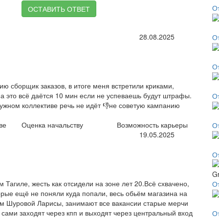
О
ОСТАВИТЬ ОТВЕТ
28.08.2025
О
О
ю сборщик заказов, в итоге меня встретили криками,
а это всё даётся 10 мин если не успеваешь будут штрафы.
О
ружном коллективе речь не идёт 👎не советую кампанию
ве
Оценка начальству
Возможность карьеры
О
19.05.2025
О
 Тагиле, жесть как отсидели на зоне лет 20.Всё схвачено,
От
орые ещё не поняли куда попали, весь обьём магазина на
лем Шуровой Ларисы, занимают все вакансии старые мерчи
 сами заходят через кпп и выходят через центральный вход
О