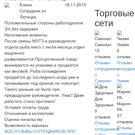
Елена
18.11.2015
Торговые
Сотрудник из
Липецка
сети
Положительные стороны работодателя
З/п без задержек
Негативные моменты
После смены МУТЗ и руководителя
Самокат
Чижик
отдела рыба мясо с июля месяца,отдел
12
2
медленно
отзывов
отзыва
разваливается.Просроченный товар
Отзывы
Отзывы
вынимается из упаковки и продаётся
сотрудников
сотрудни
как весовой. Рыба охлаждения
о
о
продаётся до последнего,когда уже и
Самокат
Чижик
промывание под краном не помогает.
Такого раньше не было при
предыдущем руководителе. Ужас! Даже
Дом
работать стало противно!
Мария-
Здоровья
Условия оплаты труда
РА
0
Отношения в коллективе
37
отзывов
Оценка начальству
отзывов
Отзывы
Возможность карьеры
Отзывы
сотрудников
ВСЕ ОТЗЫВЫ СОТРУДНИКОВ ПРО
сотрудни
о Дом