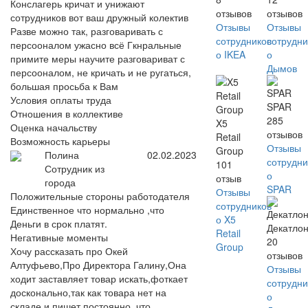
Конслагерь кричат и унижают
отзывов
отзывов
сотрудников вот ваш дружный колектив
Отзывы
Отзывы
Разве можно так, разговаривать с
сотрудников
сотрудни
персооналом ужасно всё Гкнральные
о IKEA
о
примите меры научите разговариват с
Дымов
персооналом, не кричать и не ругаться,
большая просьба к Вам
Условия оплаты труда
SPAR
Отношения в коллективе
285
X5
Оценка начальству
отзывов
Retail
Возможность карьеры
Отзывы
Group
Полина
02.02.2023
сотрудни
101
Сотрудник из
о
отзыв
города
SPAR
Отзывы
Положительные стороны работодателя
сотрудников
Единственное что нормально ,что
о X5
Деньги в срок платят.
Декатло
Retail
Негативные моменты
20
Group
Хочу рассказать про Окей
отзывов
Алтуфьево,Про Директора Галину,Она
Отзывы
ходит заставляет товар искать,фоткает
сотрудни
досконально,так как товара нет на
о
складе,и пишет постоянно ,что