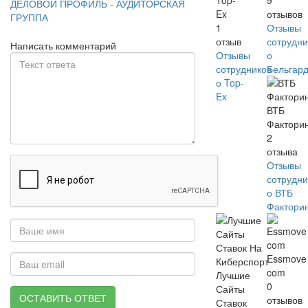
Top-
9
ДЕЛОВОЙ ПРОФИЛЬ - АУДИТОРСКАЯ
Ex
отзывов
ГРУППА
1
Отзывы
отзыв
сотрудни
Написать комментарий
Отзывы
о
сотрудников
Бельгар
о Top-
Ex
ВТБ
Фактори
2
отзыва
Отзывы
сотрудни
о ВТБ
Фактори
Essmove
com
Лучшие
0
Сайты
ОСТАВИТЬ ОТВЕТ
отзывов
Ставок