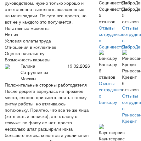
руководством, нужно только хорошо и
Социнвестбанк
ДоброДе
ответственно выполнять возложенные
5
5
на меня задачи. По сути все просто, но
отзывов
отзывов
вот не у каждого это получается.
Отзывы
Отзывы
Негативные моменты
сотрудников
сотрудни
Нет их
о
о
Условия оплаты труда
Социнвестбанк
ДоброДе
Отношения в коллективе
Оценка начальству
Возможность карьеры
Банки.ру
Галина
19.02.2026
6
Ренесса
Сотрудник из
отзывов
Кредит
Москвы
Отзывы
6
Положительные стороны работодателя
сотрудников
отзывов
После декрета вернулась на прежнее
о
Отзывы
место, сложно привыкать опять к этому
Банки.ру
сотрудни
ритму работы, но втягиваюсь
о
потихоньку. Приятно, что все те же лица
Ренесса
(хотя есть и новички), это к слову о
Кредит
текучке: по факту ее нет, просто
несколько штат расширили из-за
большего потока клиентов и увеличения
Каунтсервис