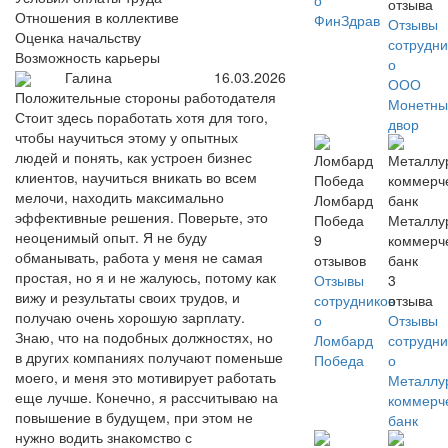
о
отзыва
Отношения в коллективе
ФинЗдрав
Отзывы
Оценка начальству
сотрудни
Возможность карьеры
о
Галина
16.03.2026
ООО
Положительные стороны работодателя
Монетны
Стоит здесь поработать хотя для того,
двор
чтобы научиться этому у опытных
людей и понять, как устроен бизнес
клиентов, научиться вникать во всем
мелочи, находить максимально
Ломбард
эффективные решения. Поверьте, это
Победа
Металлу
неоценимый опыт. Я не буду
9
коммерч
обманывать, работа у меня не самая
отзывов
банк
простая, но я и не жалуюсь, потому как
Отзывы
3
вижу и результаты своих трудов, и
сотрудников
отзыва
получаю очень хорошую зарплату.
о
Отзывы
Знаю, что на подобных должностях, но
Ломбард
сотрудни
в других компаниях получают поменьше
Победа
о
моего, и меня это мотивирует работать
Металлу
еще лучше. Конечно, я рассчитываю на
коммерч
повышение в будущем, при этом не
банк
нужно водить знакомство с