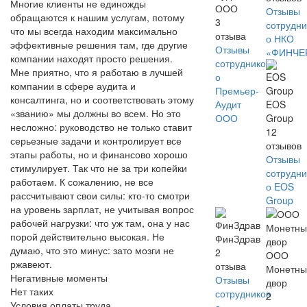
Многие клиенты не единожды
ООО
Отзывы
обращаются к нашим услугам, потому
3
сотрудни
что мы всегда находим максимально
отзыва
о НКО
эффективные решения там, где другие
Отзывы
«ФИНЧЕ
компании находят просто решения.
сотрудников
Мне приятно, что я работаю в лучшей
о
компании в сфере аудита и
Премьер-
консалтинга, но и соответствовать этому
Аудит
EOS
«званию» мы должны во всем. Но это
ООО
Group
несложно: руководство не только ставит
12
серьезные задачи и контролирует все
отзывов
этапы работы, но и финансово хорошо
Отзывы
стимулирует. Так что не за три копейки
сотрудни
работаем. К сожалению, не все
о EOS
рассчитывают свои силы: кто-то смотри
Group
на уровень зарплат, не учитывая вопрос
рабочей нагрузки: что уж там, она у нас
порой действительно высокая. Не
ФинЗдрав
думаю, что это минус: зато мозги не
2
ООО
ржавеют.
отзыва
Монетны
Негативные моменты
Отзывы
двор
Нет таких
сотрудников
2
Условия оплаты труда