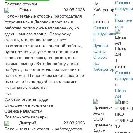
Отзывы
На
Похожие отзывы
сотрудни
Киберспорт
Ольга
03.05.2026
о
0
Положительные стороны работодателя
Essmove
отзывов
Устроившись в Деловой профиль я
com
Отзывы
работаю по тому же направлению, но
сотрудников
здесь намного проще. Сразу хочу
о
сказать, что предоставляют все
Лучшие
возможности для полноценной работы,
Шива
Сайты
руководство и другие коллеги палки в
АИ
Ставок
колеса не вставляют, напротив, есть
1
На
взаимопомощь. За тебя работу делать
отзыв
Киберспорт
не будут, но вот помочь реально никто
Отзывы
не откажет. На прежнем месте такого не
сотрудни
было и не было дружбы в коллективе.
о
Негативные моменты
Шива
Нет
АИ
Условия оплаты труда
Отношения в коллективе
Оценка начальству
НКО
Возможность карьеры
«ФИНЧЕ
Дмитрий
23.03.2026
Премьер-
13
Положительные стороны работодателя
Аудит
отзывов