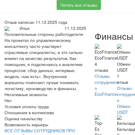
Читать все отзывы
Отзыв написан 11.12.2025 года
Илья
11.12.2025
Финансы
Положительные стороны работодателя
На проектах по управленческому
консалтингу часто участвуют
отраслевые специалисты, и это сильно
EcoFinance
влияет на качество результатов. Как
4
Обмен
помощник, я подключаюсь к аналитике
отзыва
USDT
процессов: сбор данных, интервью,
Отзывы
1
модель «как есть». Внутренние
сотрудников
отзыв
воркшопы помогают лучше понимать
о
Отзывы
логистику, производство и финансы.
EcoFinance
сотрудни
Негативные моменты
о
Нет
Обмен
Условия оплаты труда
USDT
Отношения в коллективе
Оценка начальству
Возможность карьеры
Бельгар
ВСЕ ОТЗЫВЫ СОТРУДНИКОВ ПРО