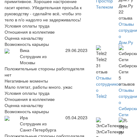
Простор
примитивное. Хорошее настроение
Дом.Ру
Телеком
гасит крепко. Убедительная просьба к
22
руководству - сделайте всё, чтобы это
отзыва
тело в п/о надолго не задерживалось!
Отзывы
Условия оплаты труда
сотрудни
Отношения в коллективе
о
Оценка начальству
Дом.Ру
Возможность карьеры
Вика
29.06.2023
Сотрудник из
Tele2
Москвы
31
Сибирск
Положительные стороны работодателя
отзыв
Сети
нет
Отзывы
5
Негативные моменты
сотрудников
отзывов
Мало плятат, работы много. ужас
о
Отзывы
Условия оплаты труда
Tele2
сотрудни
Отношения в коллективе
о
Оценка начальству
Сибирск
Возможность карьеры
Сети
Ира
05.04.2023
Сотрудник из
Санкт-Петербурга
ЭлСиТелеком
R-
Положительные стороны работодателя