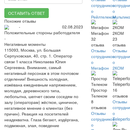
сотрудников
сотрудни
о
о
ОСТАВИТЬ ОТВЕТ
Рейлтелеком
Мультик
Похожие отзывы
-
02.08.2023
Положительные стороны работодателя
Мегафон
2КОМ
-
32
23
Негативные моменты
отзыва
отзыва
115093, Москва, ул. Большая
Отзывы
Отзывы
Серпуховская, 40, стр. 1. Оператор
сотрудников
сотрудни
связи 1 класса Николаева Юлия
о
о
Сергеевна. Внимание, самый
Мегафон
2КОМ
негативный персонаж в этом почтовом
отделении! Внешность холодная,
Teleperf
изжёвана ежедневным напряжением,
Простор
16
молодая, деревенского типа,
Телеком
отзывов
любопытна, шепчет своим соседям по
8
Отзывы
залу (операторам) жёсткое, циничное,
отзывов
сотрудни
негативное мнение о клиентах (без
Отзывы
о
причин). Реакция на посетителей
сотрудников
Teleperf
неадекватна. Глаза бегают, издёргана,
о
подвижная, злая, поведение