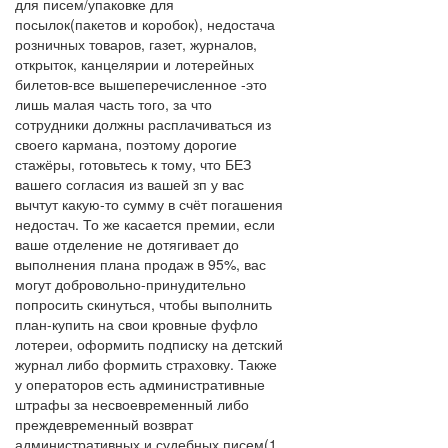
для писем/упаковке для
посылок(пакетов и коробок), недостача
розничных товаров, газет, журналов,
открыток, канцелярии и лотерейных
билетов-все вышеперечисленное -это
лишь малая часть того, за что
сотрудники должны расплачиваться из
своего кармана, поэтому дорогие
стажёры, готовьтесь к тому, что БЕЗ
вашего согласия из вашей зп у вас
вычтут какую-то сумму в счёт погашения
недостач. То же касается премии, если
ваше отделение не дотягивает до
выполнения плана продаж в 95%, вас
могут добровольно-принудительно
попросить скинуться, чтобы выполнить
план-купить на свои кровные фуфло
лотереи, оформить подписку на детский
журнал либо формить страховку. Также
у операторов есть административные
штрафы за несвоевременный либо
преждевременный возврат
административных и судебных писем(1