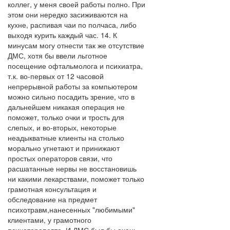
коллег, у меня своей работы полно. При
этом они нередко засиживаются на
кухне, распивая чаи по полчаса, либо
выходя курить каждый час. 14. К
минусам могу отнести так же отсутствие
ДМС, хотя бы ввели льготное
посещение офтальмолога и психиатра,
т.к. во-первых от 12 часовой
непрерывной работы за компьютером
можно сильно посадить зрение, что в
дальнейшем никакая операция не
поможет, только очки и трость для
слепых, и во-вторых, некоторые
неадыкватные клиенты на столько
морально угнетают и принижают
простых операторов связи, что
расшатанные нервы не восстановишь
ни какими лекарствами, поможет только
грамотная консультация и
обследование на предмет
психотравм,нанесенных "любимыми"
клиентами, у грамотного