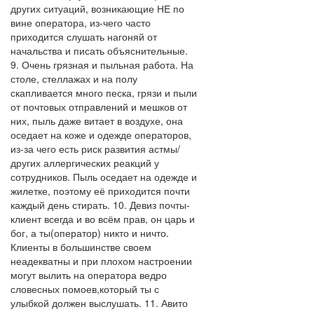
других ситуаций, возникающие НЕ по
вине оператора, из-чего часто
приходится слушать нагоняй от
начальства и писать объяснительные.
9. Очень грязная и пыльная работа. На
столе, стеллажах и на полу
скапливается много песка, грязи и пыли
от почтовых отправлений и мешков от
них, пыль даже витает в воздухе, она
оседает на коже и одежде операторов,
из-за чего есть риск развития астмы/
других аллергических реакций у
сотрудников. Пыль оседает на одежде и
жилетке, поэтому её приходится почти
каждый день стирать. 10. Девиз почты-
клиент всегда и во всём прав, он царь и
бог, а ты(оператор) никто и ничто.
Клиенты в большинстве своем
неадекватны и при плохом настроении
могут вылить на оператора ведро
словесных помоев,который ты с
улыбкой должен выслушать. 11. Авито