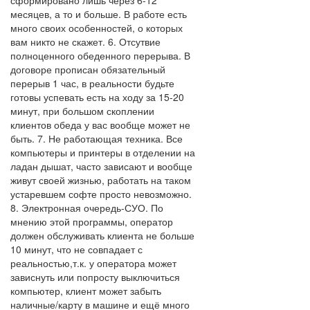
сформировано лишь через 6-12
месяцев, а то и больше. В работе есть
много своих особенностей, о которых
вам никто не скажет. 6. Отсутвие
полноценного обеденного перерыва. В
договоре прописан обязательный
перерыв 1 час, в реальности будьте
готовы успевать есть на ходу за 15-20
минут, при большом скоплении
клиентов обеда у вас вообще может не
быть. 7. Не работающая техника. Все
компьютеры и принтеры в отделении на
ладан дышат, часто зависают и вообще
живут своей жизнью, работать на таком
устаревшем софте просто невозможно.
8. Электронная очередь-СУО. По
мнению этой программы, оператор
должен обслуживать клиента не больше
10 минут, что не совпадает с
реальностью,т.к. у оператора может
зависнуть или попросту выключиться
компьютер, клиент может забыть
наличные/карту в машине и ещё много