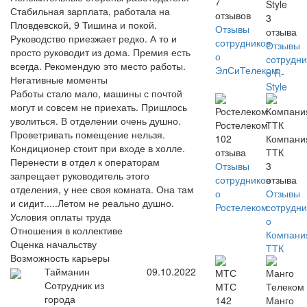
7
Style
Стабильная зарплата, работала на
отзывов
3
Пловдевской, 9 Тишина и покой.
Отзывы
отзыва
Руководство приезжает редко. А то и
сотрудников
Отзывы
просто руководит из дома. Премия есть
о
сотрудни
всегда. Рекомендую это место работы.
ЭлСиТелеком
о R-
Негативные моменты
Style
Работы стало мало, машины с почтой
могут и совсем не приехать. Пришлось
уволиться. В отделении очень душно.
Ростелеком
Проветривать помещение нельзя.
102
Компани
Кондиционер стоит при входе в холле.
отзыва
ТТК
Перенести в отдел к операторам
Отзывы
3
запрещает руководитель этого
сотрудников
отзыва
отделения, у нее своя комната. Она там
о
Отзывы
и сидит.....Летом не реально душно.
Ростелеком
сотрудни
Условия оплаты труда
о
Отношения в коллективе
Компани
Оценка начальству
ТТК
Возможность карьеры
Тайманин
09.10.2022
Сотрудник из
МТС
города
142
Манго