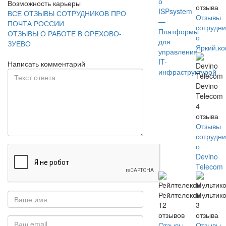
о
Возможность карьеры
отзыва
ISPsystem
ВСЕ ОТЗЫВЫ СОТРУДНИКОВ ПРО
Отзывы
—
ПОЧТА РОССИИ
сотрудни
Платформы
ОТЗЫВЫ О РАБОТЕ В ОРЕХОВО-
о
для
ЗУЕВО
Яркий.к
управления
IT-
Написать комментарий
инфраструктурой
Devino
Telecom
4
отзыва
Отзывы
сотрудни
о
Devino
Telecom
Рейлтелеком
Мультик
12
3
отзывов
отзыва
Отзывы
Отзывы