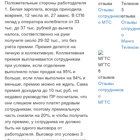
Положительные стороны работодателя
отзыва
Телеком
1. Белая зарплата, всегда приходила
Отзывы
3
вовремя, 12 числа зп, 27 аванс. В СПб
сотрудников
отзыва
оклад у оператора колеблется от 33
о МТС
Отзывы
тыс. до 37 тыс. рублей до вычета
сотрудни
налога, соответственно на руки
о
получите около 29-32 тыс., это без
Манго
учёта премии. Премия делится на
Телеком
личную и коллективную. Коллективная
премия выплачивается сотрудникам
МГТС
при условии, если отделение
8
выполнило план продаж на 95% и
отзывов
больше, если план выполнен на 94% и
Отзывы
меньше, премию можно не ждать. Сама
сотрудников
премия доходила до 10 тыс руб, но
о
недавно руководство ПР посчитали, что
МГТС
они слишком много платят рядовым
сотрудникам, поэтому премиальную
часть снизили на 20%, и чтобы получить
эту премию, у сотрудника не должно
быть ни одного выговора от
работодателя. Выговор-это условно 3