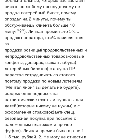
объяснительные, которые вас заставят
писать по любому поводу(почему не
продал лотерейный билет, почему
опоздал на 2 минуты, почему ты
обслуживаешь клиента больше 10
минут???). Личная премия-это 5% с
продаж оператора, эти% начисляются
за
продажи:розницы(продовольственных и
непродовольственных товаров-соевые
конфеты, доширак, всякая лабуда),
лотерейных билетов( с августа ПР
перестал сотрудничать со столото,
поэтому продажи по новым лотереям
"Мечтал лион" вы делать не будете),
оформления подписок на
патриотические газеты и журналы для
детей(которые никому не нужны) и с
оформления страховок(антиклещ,
безопасная покупка при посылке с
наложенным платежом и прочее
фуфло). Личная премия была в р-не 1-
1,5 тыс. рублей. 2. Не могу не отнести к