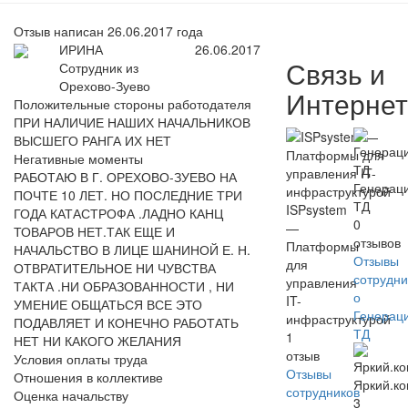
Отзыв написан 26.06.2017 года
ИРИНА
26.06.2017
Связь и
Сотрудник из
Орехово-Зуево
Интернет
Положительные стороны работодателя
ПРИ НАЛИЧИЕ НАШИХ НАЧАЛЬНИКОВ
ВЫСШЕГО РАНГА ИХ НЕТ
Негативные моменты
РАБОТАЮ В Г. ОРЕХОВО-ЗУЕВО НА
Генерац
ПОЧТЕ 10 ЛЕТ. НО ПОСЛЕДНИЕ ТРИ
ТД
ISPsystem
ГОДА КАТАСТРОФА .ЛАДНО КАНЦ
0
—
ТОВАРОВ НЕТ.ТАК ЕЩЕ И
отзывов
Платформы
НАЧАЛЬСТВО В ЛИЦЕ ШАНИНОЙ Е. Н.
Отзывы
для
ОТВРАТИТЕЛЬНОЕ НИ ЧУВСТВА
сотрудни
управления
ТАКТА .НИ ОБРАЗОВАННОСТИ , НИ
о
IT-
УМЕНИЕ ОБЩАТЬСЯ ВСЕ ЭТО
Генерац
инфраструктурой
ПОДАВЛЯЕТ И КОНЕЧНО РАБОТАТЬ
ТД
1
НЕТ НИ КАКОГО ЖЕЛАНИЯ
отзыв
Условия оплаты труда
Отзывы
Отношения в коллективе
Яркий.к
сотрудников
Оценка начальству
3