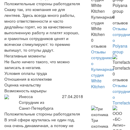
Положительные стороны работодателя
Polyana
Скажу так, это компания не для
group
лентяев. Здесь всегда много работы,
Кулинарная
0
много ответственности и часто
студия
отзывов
дедлайны горят, но за качественно
White
Отзывы
выполненную работу и платят хорошо,
Kitchen
сотрудни
и грамотных сотрудников ценят и
0
о
всячески стимулируют: то премию
отзывов
Polyana
выпишут, то отгулы дадут.
Отзывы
group
Негативные моменты
сотрудников
Не было ничего такого, что можно
о
записать в негатив.
Torrefact
Кулинарная
Условия оплаты труда
0
студия
Отношения в коллективе
отзывов
White
Оценка начальству
Отзывы
Kitchen
Возможность карьеры
сотрудни
Инесса
27.04.2018
о
Сотрудник из
Torrefact
Санкт-Петербурга
Положительные стороны работодателя
В этой сфере крутилась не один год,
Три
она очень динамичная, а потому не
охотника