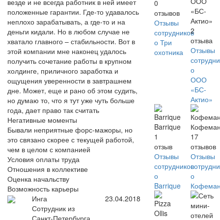
ООО
везде и не всегда работник в ней имеет
0
«БС-
положенные гарантии. Где-то удавалось
отзывов
Актио»
неплохо зарабатывать, а где-то и на
Отзывы
2
деньги кидали. Но в любом случае не
сотрудников
отзыва
хватало главного – стабильности. Вот в
о Три
Отзывы
этой компании мне наконец удалось
охотника
сотрудни
получить сочетание работы в крупном
о
холдинге, приличного заработка и
ООО
ощущения уверенности в завтрашнем
«БС-
дне. Может, еще и рано об этом судить,
Актио»
но думаю то, что я тут уже чуть больше
года, дает право так считать
Негативные моменты
Barrique
Кофема
Бывали неприятные форс-мажоры, но
1
17
это связано скорее с текущей работой,
отзыв
отзывов
чем в целом с компанией
Отзывы
Отзывы
Условия оплаты труда
сотрудников
сотрудни
Отношения в коллективе
о
о
Оценка начальству
Barrique
Кофема
Возможность карьеры
Инга
23.04.2018
Сотрудник из
Санкт-Петербурга