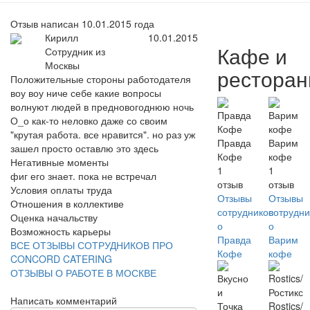
Отзыв написан 10.01.2015 года
Кирилл
10.01.2015
Кафе и
Сотрудник из
Москвы
рестора
Положительные стороны работодателя
воу воу ниче себе какие вопросы
волнуют людей в предновогоднюю ночь
О_о как-то неловко даже со своим
"крутая работа. все нравится". но раз уж
Правда
Варим
зашел просто оставлю это здесь
Кофе
кофе
Негативные моменты
1
1
фиг его знает. пока не встречал
отзыв
отзыв
Условия оплаты труда
Отзывы
Отзывы
Отношения в коллективе
сотрудников
сотрудни
Оценка начальству
о
о
Возможность карьеры
Правда
Варим
ВСЕ ОТЗЫВЫ СОТРУДНИКОВ ПРО
Кофе
кофе
CONCORD CATERING
ОТЗЫВЫ О РАБОТЕ В МОСКВЕ
Написать комментарий
Rostics/