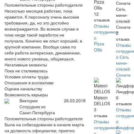
Pizza
Положительные стороны работодателя
Ollis
Сеть
Несколько месяцев работаю, пока
12
мини-
нравится. К персоналу очень высокие
отзывов
отелей
требования, да, но это достойно
Отзывы
Соната
вознаграждается. Во всяком случае я
сотрудников
2
пока нигде такой заработок не
о
отзыва
получала. Конечно же опыт хороший, в
Pizza
Отзывы
крупной компании. Вообще сама по
Ollis
сотрудни
себе работа интересная, динамичная,
о Сеть
много нового узнаешь, общаешься.
мини-
Негативные моменты
отелей
Пока не сталкивалась
Соната
Условия оплаты труда
Отношения в коллективе
Оценка начальству
Линдфор
Возможность карьеры
Maison
6
Виктория
26.03.2018
DELLOS
отзывов
Сотрудник из
3
Отзывы
Санкт-Петербурга
отзыва
сотрудни
Положительные стороны работодателя
Отзывы
о
Была на собеседовании в начале марта
сотрудников
Линдфор
на должность официантки, приятно
о