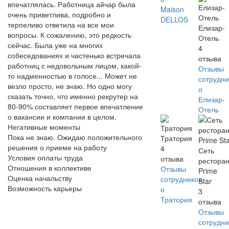
впечатлялась. Работница айчар была
Maison
очень приветлива, подробно и
DELLOS
терпеливо ответила на все мои
Елизар-
вопросы. К сожалению, это редкость
Отель
сейчас. Была уже на многих
4
собеседованиях и частенько встречала
отзыва
работниц с недовольным лицом, какой-
Отзывы
то надменностью в голосе... Может не
сотрудни
везло просто, не знаю. Но одно могу
о
сказать точно, что именно рекрутер на
Елизар-
80-90% составляет первое впечатление
Отель
о вакансии и компании в целом.
Негативные моменты
Пока не знаю. Ожидаю положительного
Тратория
решения о приеме на работу
4
Сеть
Условия оплаты труда
отзыва
рестора
Отношения в коллективе
Отзывы
Prime
Оценка начальству
сотрудников
Star
Возможность карьеры
о
3
Тратория
отзыва
Отзывы
сотрудни