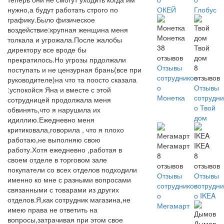
нужно,а будут работать строго по
ОКЕЙ
Глобус
графику.Было физическое
воздействие:крупная женщина меня
Монетка
толкала и угрожала.После жалобы
38
Твой
директору все вроде бы
отзывов
дом
прекратилось.Но угрозы прдолжали
Отзывы
8
поступать и не цензурная брань(все при
сотрудников
отзывов
руководителе)на что та поосто сказала
о
Отзывы
:успокойся Яна и вместе с этой
Монетка
сотрудни
сотрудницей продолжала меня
о Твой
обвинять,что я нарушила их
дом
идиллию.Ежедневно меня
критиковала,говорила , что я плохо
работаю,не выполняю свою
Мегамарт
IKEA
работу.Хотя ежедневно ,работая в
8
8
своем отделе в торговом зале
отзывов
отзывов
покупатели со всех отделов подходили
Отзывы
Отзывы
именно ко мне с разными вопросами
сотрудников
сотрудни
связанными с товарами из других
о
о IKEA
отделов.Я,как сотрудник магазина,не
Мегамарт
имею права не ответить на
вопросы,затрачивая при этом свое
Дымов