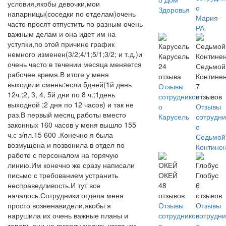
условия,якобы девочки,мои
о
Здоровья
напарницы(соседки по отделам)очень
Мария-
часто просят отпустить по разным очень
РА
важным делам и она идет им на
уступки,по этой причине график
немного изменен(3/2;4/1;5/1;3/2; и т.д.)и
Карусель
очень часто в течении месяца меняется
24
Седьмой
рабочее время.В итоге у меня
отзыва
Контине
выходили смены:если 5дней(1й день
Отзывы
7
12ч.;2, 3, 4, 5й дни по 8 ч.;1день
сотрудников
отзывов
выходной ;2 дня по 12 часов) и так не
о
Отзывы
раз.В первый месяц работы вместо
Карусель
сотрудни
законных 160 часов у меня вышло 155
о
ч.с з/пл.15 600 .Конечно я была
Седьмой
возмущена и позвонила в отдел по
Контине
работе с персоналом на горячую
линию.Им конечно же сразу написали
письмо с требованием устранить
ОКЕЙ
Глобус
несправедливость.И тут все
48
6
началось.Сотрудники отдела меня
отзывов
отзывов
просто возненавидели,якобы я
Отзывы
Отзывы
нарушила их очень важные планы и
сотрудников
сотрудни
теперь они не смогут уходить когда им
о
о