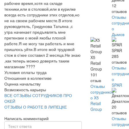
рабочее время,хотя на складе
12
техники,или в столовой,или в курилке
отзывов
всегда есть сотрудники этих отделов,но
Отзывы
не на своем рабочем месте.В итоге
сотрудни
руководитель, Гридунова Татьяна ,с
о
утра начинает предъявлять мне
Дымов
претензии о моей якобы плохой
работе.Я не могу так работать и мне
пришлось уйти.В итоге мой трудовой
SPAR
стож в о'кее составил 2 месяца.Не знаю
285
X5
,как теперь можно доверять таким
отзывов
Retail
магазинам ????
Отзывы
Group
Условия оплаты труда
сотрудни
101
Отношения в коллективе
о
отзыв
Оценка начальству
SPAR
Отзывы
Возможность карьеры
сотрудников
ВСЕ ОТЗЫВЫ СОТРУДНИКОВ ПРО
о X5
ОКЕЙ
Декатло
Retail
ОТЗЫВЫ О РАБОТЕ В ЛИПЕЦКЕ
20
Group
отзывов
Написать комментарий
Отзывы
сотрудни