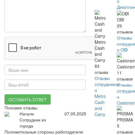
о
Декатло
OBI
29
отзывов
Отзывы
Metro
сотрудни
Cash
о OBI
and
Carry
83
Castora
отзыва
11
Отзывы
отзывов
сотрудников
Отзывы
о
сотрудни
Metro
о
ОСТАВИТЬ ОТВЕТ
Cash
Castora
Похожие отзывы
and
Натали
07.05.2025
Carry
Сотрудник из
PRISMA
города
5
Положительные стороны работодателя
отзывов