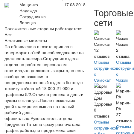
Мащенко
17.08.2018
Торговые
Надежда
Сотрудник из
сети
Липецка
Положительные стороны работодателя
Нет
Негативные моменты
Самокат
Чижик
По объявлению в газете пришла в
12
2
гипермаркет о'кей на собеседование на
отзывов
отзыва
должность кассира.Сотрудник отдела
Отзывы
Отзывы
отдела по работес персоналом
сотрудников
сотрудни
ответила,что должность закрыта,но есть
о
о
свободная вакансия в
Самокат
Чижик
непродовольственный отдел в бытовую
технику с з/платой 18 000-21 000 и
графиком 5/2.Отлично решила я деньги
Дом
нужны соглашусь.После нескольких
Мария-
Здоровья
дней стажировки вышла на полный
РА
0
рабочий день
37
отзывов
официально.Руковолитель отдела
отзывов
Отзывы
Гридунова Татьяна сразу распечатала
Отзывы
сотрудников
график работы,но предложила свои
сотрудни
о Дом