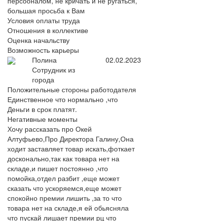
персооналом, не кричать и не ругаться,
большая просьба к Вам
Условия оплаты труда
Отношения в коллективе
Оценка начальству
Возможность карьеры
Полина
02.02.2023
Сотрудник из
города
Положительные стороны работодателя
Единственное что нормально ,что
Деньги в срок платят.
Негативные моменты
Хочу рассказать про Окей
Алтуфьево,Про Директора Галину,Она
ходит заставляет товар искать,фоткает
досконально,так как товара нет на
складе,и пишет постоянно ,что
помойка,отдел разбит ,еще может
сказать что ускоряемся,еще может
спокойно премии лишить ,за то что
товара нет на складе,я ей обьясняла
что пускай лишает премии рц что