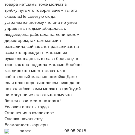
товара нет,замы тоже молчат в
трябку,чуть что говорят зачем ты это
сказала,Не советую сюда
устраиватся,потому что она не умеет
управлять людьми,общалась с
людьми,она работала на лениниском
директором,так там магазин
развалила,сейчас этот разваливает,а
всем кто приходит в магазин из
руководства,пыль в глаза бросает,что
типо как она подняла магазин.Вообще
как директор может сказать что
собственный магазин помойка!Даже
если план перевыполняем никогда не
похвалит!все замы молчат в трябку,ей
ни могут ни че сказать.потому что
боятся свои места потерять!
Условия оплаты труда
Отношения в коллективе
Оценка начальству
Возможность карьеры
павел
08.05.2018