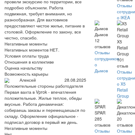
провели экскурсию по территории, все
Отзывы
подробно объяснили. Работа
сотрудни
подвижная, требует внимания, но
о IKEA
разнообразная. Для вахтовиков
предоставляют чистое жилье, питание в
столовой. Оформление по закону, все
Дымов
честно, спасибо.
12
X5
Негативные моменты
отзывов
Retail
Негативных моментов НЕТ.
Отзывы
Group
Условия оплаты труда
сотрудников
101
Отношения в коллективе
о
отзыв
Оценка начальству
Дымов
Отзывы
Возможность карьеры
сотрудни
Алексей
28.08.2025
о X5
Положительные стороны работодателя
Retail
Первая вахта в Vprok - впечатления
Group
положительные. Жилье теплое, обеды
вкусные. Работа динамичная:
собираешь заказы и перемещаешься по
SPAR
Декатло
складу. Оформление официальное -
285
20
подписал договор в первый же день.
отзывов
отзывов
Негативные моменты
Отзывы
Отзывы
Нет