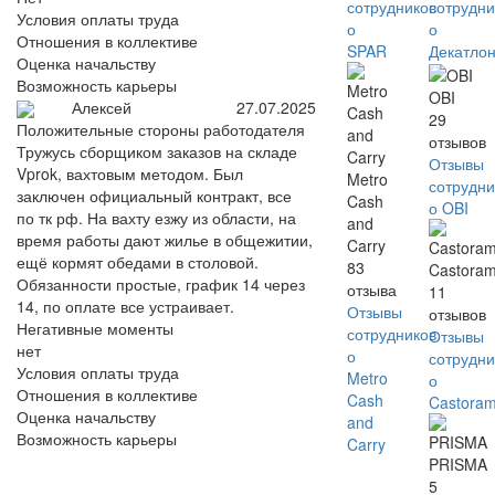
сотрудников
сотрудни
Условия оплаты труда
о
о
Отношения в коллективе
SPAR
Декатло
Оценка начальству
Возможность карьеры
OBI
Алексей
27.07.2025
29
Положительные стороны работодателя
отзывов
Тружусь сборщиком заказов на складе
Отзывы
Vprok, вахтовым методом. Был
Metro
сотрудни
заключен официальный контракт, все
Cash
о OBI
по тк рф. На вахту езжу из области, на
and
время работы дают жилье в общежитии,
Carry
ещё кормят обедами в столовой.
83
Castora
Обязанности простые, график 14 через
отзыва
11
14, по оплате все устраивает.
Отзывы
отзывов
Негативные моменты
сотрудников
Отзывы
нет
о
сотрудни
Условия оплаты труда
Metro
о
Отношения в коллективе
Cash
Castora
Оценка начальству
and
Возможность карьеры
Carry
PRISMA
5