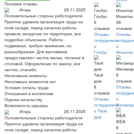
Похожие отзывы
Игорь
28.11.2025
Положительные стороны работодателя
Глобус
Монетка
Приятно удивила организация труда на
6
38
этом складе: перед началом работы
отзывов
отзывов
провели экскурсию по территории, все
Отзывы
Отзывы
подробно объяснили. Работа
сотрудников
сотрудни
подвижная, требует внимания, но
о
о
разнообразная. Для вахтовиков
Глобус
Монетка
предоставляют чистое жилье, питание в
столовой. Оформление по закону, все
Мегамар
честно, спасибо.
Твой
8
Негативные моменты
дом
отзывов
Негативных моментов нет.
8
Отзывы
Условия оплаты труда
отзывов
сотрудни
Отношения в коллективе
Отзывы
о
Оценка начальству
сотрудников
Мегамар
Возможность карьеры
о Твой
Игорь
28.11.2025
дом
Положительные стороны работодателя
IKEA
Приятно удивила организация труда на
8
этом складе: перед началом работы
отзывов