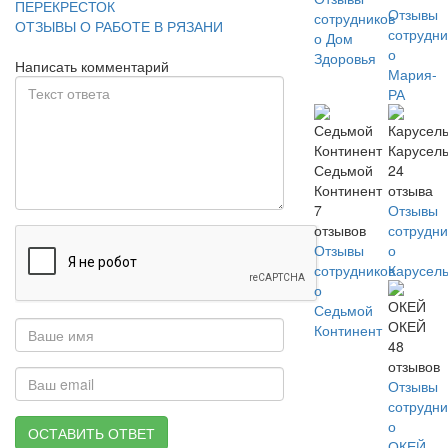
ПЕРЕКРЕСТОК
Отзывы
сотрудников
ОТЗЫВЫ О РАБОТЕ В РЯЗАНИ
сотрудни
о Дом
о
Здоровья
Написать комментарий
Мария-
РА
Карусел
Седьмой
24
Континент
отзыва
7
Отзывы
отзывов
сотрудни
Отзывы
о
сотрудников
Карусел
о
Седьмой
ОКЕЙ
Континент
48
отзывов
Отзывы
сотрудни
о
ОСТАВИТЬ ОТВЕТ
ОКЕЙ