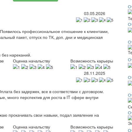
О
03.05.2026
О
. Появилось профессиональное отношение к клиентами,
льный пакет, отпуск по ТК, доп. дни и медицинская
О
 без нареканий.
О
ве
Оценка начальству
Возможность карьеры
28.11.2025
О
ата без задержек, все в соответствии с договором.
О
е, много перспектив для роста в IT сфере внутри
О
жаю прокачивать свои навыки, подал заявление на
ве
Оценка начальству
Возможность карьеры
О