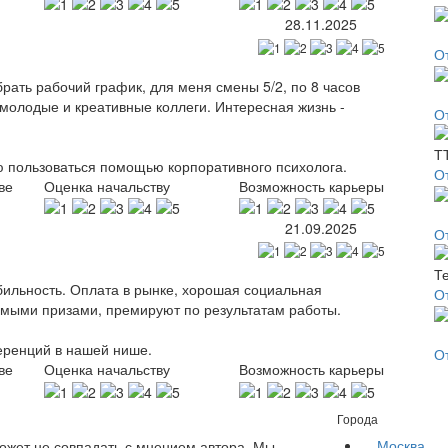
28.11.2025
О
ать рабочий график, для меня смены 5/2, по 8 часов
молодые и креативные коллеги. Интересная жизнь -
О
ю пользоваться помощью корпоративного психолога.
О
ве
Оценка начальству
Возможность карьеры
21.09.2025
О
бильность. Оплата в рынке, хорошая социальная
О
омыми призами, премируют по результатам работы.
еренций в нашей нише.
О
ве
Оценка начальству
Возможность карьеры
Города
Москва
жет не совпадать с мнением автора. Мы