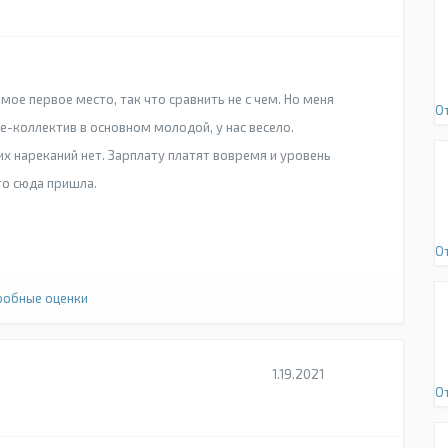
е первое место, так что сравнить не с чем. Но меня
О
-коллектив в основном молодой, у нас весело.
их нареканий нет. Зарплату платят вовремя и уровень
то сюда пришла.
О
обные оценки
1.19.2021
О