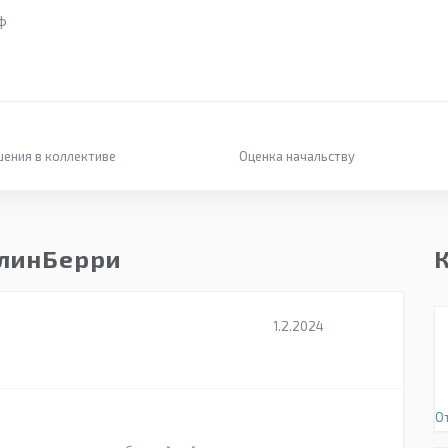
ф
ения в коллективе
Оценка начальству
БлинБерри
1.2.2024
О