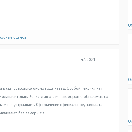
О
обные оценки
4.1.2021
О
рада, устроился около года назад. Особой текучки нет,
укомплектован. Коллектив отличный, хорошо общаемся, со
ы меня устраивает. Оформление официальное, зарплата
плачивают без задержек.
О