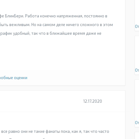
фе БлинБери. Работа конечно напряженная, постоянно в
 быть вежливым. Но на самом деле ничего сложного в этом
О
 график удобный, так что в ближайшее время даже не
О
обные оценки
12.17.2020
О
все равно они не такие фанаты пока, как я, так что часто