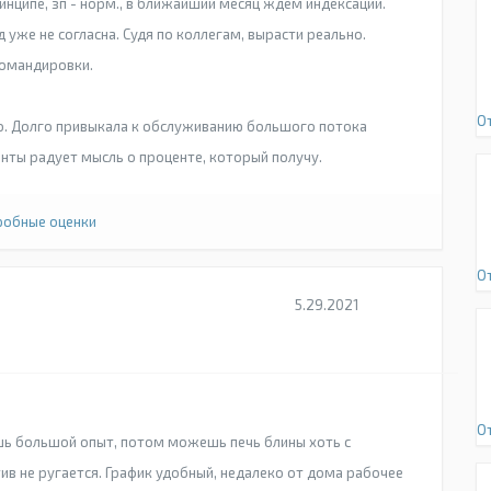
инципе, зп - норм., в ближайший месяц ждем индексации.
 уже не согласна. Судя по коллегам, вырасти реально.
командировки.
О
но. Долго привыкала к обслуживанию большого потока
енты радует мысль о проценте, который получу.
обные оценки
О
5.29.2021
О
шь большой опыт, потом можешь печь блины хоть с
в не ругается. График удобный, недалеко от дома рабочее