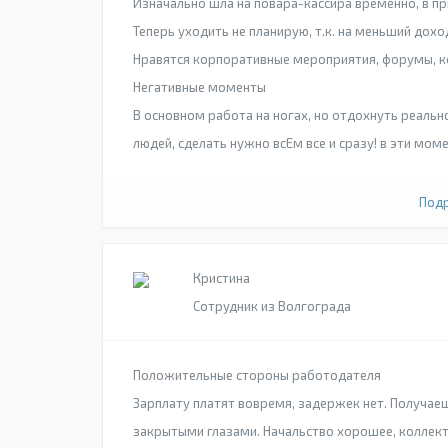
Изначально шла на повара-кассира временно, в пр
Теперь уходить не планирую, т.к. на меньший доход
Нравятся корпоративные мероприятия, форумы, 
Негативные моменты
В основном работа на ногах, но отдохнуть реаль
людей, сделать нужно всЕм все и сразу! в эти мом
Подр
Кристина
Сотрудник из Волгограда
Положительные стороны работодателя
Зарплату платят вовремя, задержек нет. Получае
закрытыми глазами. Начальство хорошее, коллекти