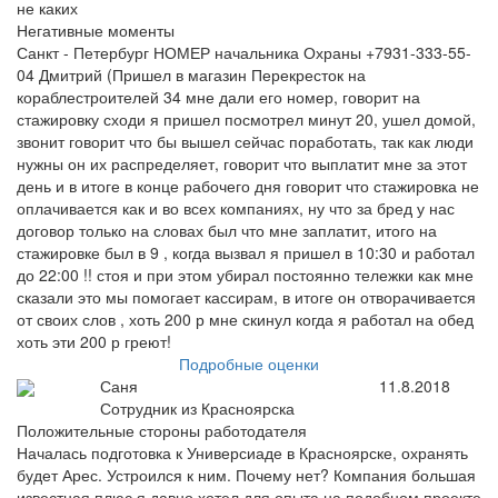
не каких
Негативные моменты
Санкт - Петербург НОМЕР начальника Охраны +7931-333-55-
04 Дмитрий (Пришел в магазин Перекресток на
кораблестроителей 34 мне дали его номер, говорит на
стажировку сходи я пришел посмотрел минут 20, ушел домой,
звонит говорит что бы вышел сейчас поработать, так как люди
нужны он их распределяет, говорит что выплатит мне за этот
день и в итоге в конце рабочего дня говорит что стажировка не
оплачивается как и во всех компаниях, ну что за бред у нас
договор только на словах был что мне заплатит, итого на
стажировке был в 9 , когда вызвал я пришел в 10:30 и работал
до 22:00 !! стоя и при этом убирал постоянно тележки как мне
сказали это мы помогает кассирам, в итоге он отворачивается
от своих слов , хоть 200 р мне скинул когда я работал на обед
хоть эти 200 р греют!
Подробные оценки
Саня
11.8.2018
Сотрудник из Красноярска
Положительные стороны работодателя
Началась подготовка к Универсиаде в Красноярске, охранять
будет Арес. Устроился к ним. Почему нет? Компания большая
известная плюс я давно хотел для опыта на подобном проекте