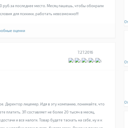
0 руб.за последнее место. Месяц пашешь, чтобы обокрали
словия для психики, работать невозможно!!!
О
обные оценки
7.27.2016
О
О
ое. Директор лицемер. Идя в эту компанию, понимайте, что
те платить. ЗП составляет не более 20 тысяч в месяц,
остачи и все налоги. Товар будете таскать на себе, ну и к