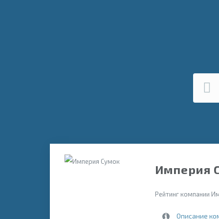
Империя С
Рейтинг компании Им
Описание ко