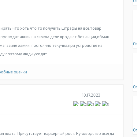
О
ирать что хоть что то получить,штрафы на все,товар
о проводят акции на самом деле продают без акции,обман
О
магазине хамки, постоянно текучка,при устройстве на
уду поэтому люди уходят
обные оценки
О
10.17.2023
О
ая плата. Присутствует карьерный рост. Руководство всегда