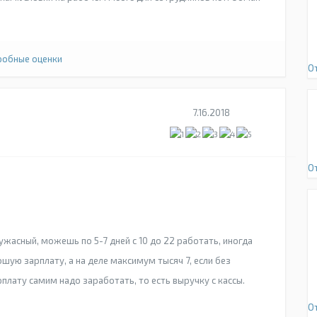
обные оценки
О
7.16.2018
О
 ужасный, можешь по 5-7 дней с 10 до 22 работать, иногда
ошую зарплату, а на деле максимум тысяч 7, если без
рплату самим надо заработать, то есть выручку с кассы.
О