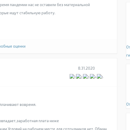
время пандемии нас не оставили без материальной
орые ищут стабильную работу.
обные оценки
О
г
8.31.2020
О
выплачивают вовремя.
овпадает,заработная плата ниже
кам.Условий на рабочем месте для сотрудников нет. Обман