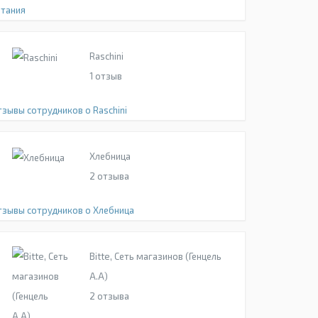
итания
Raschini
1
отзыв
тзывы сотрудников о Raschini
Хлебница
2
отзыва
тзывы сотрудников о Хлебница
Bitte, Сеть магазинов (Генцель
А.А)
2
отзыва