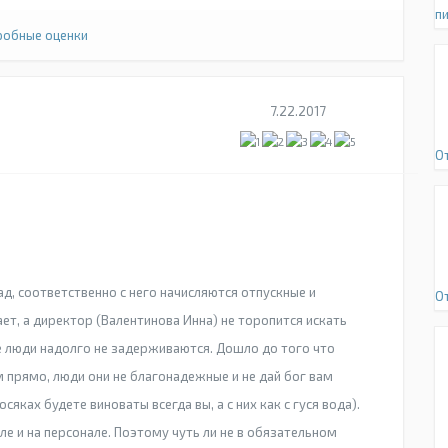
п
обные оценки
7.22.2017
О
ад, соответственно с него начисляются отпускные и
О
ет, а директор (Валентинова Инна) не торопится искать
е люди надолго не задерживаются. Дошло до того что
 прямо, люди они не благонадежные и не дай бог вам
сяках будете виноваты всегда вы, а с них как с гуся вода).
ле и на персонале. Поэтому чуть ли не в обязательном