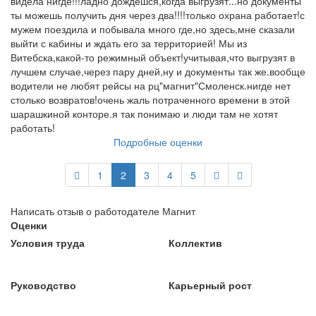
видела нигде!!!ладно дождешся,когда выгрузят...но документы
ты можешь получить дня через два!!!!только охрана работает!с
мужем поездила и побывала много где,но здесь,мне сказали
выйти с кабины и ждать его за территорией! Мы из
Витебска,какой-то режимный объект!учитывая,что выгрузят в
лучшем случае,через пару дней,ну и документы так же.вообще
водители не любят рейсы на рц"магнит"Смоленск.нигде нет
столько возвратов!очень жаль потраченного времени в этой
шарашкиной конторе.я так понимаю и люди там не хотят
работать!
Подробные оценки
1
2
3
4
5
Написать отзыв о работодателе Магнит
Оценки
Условия труда
Коллектив
Руководство
Карьерный рост